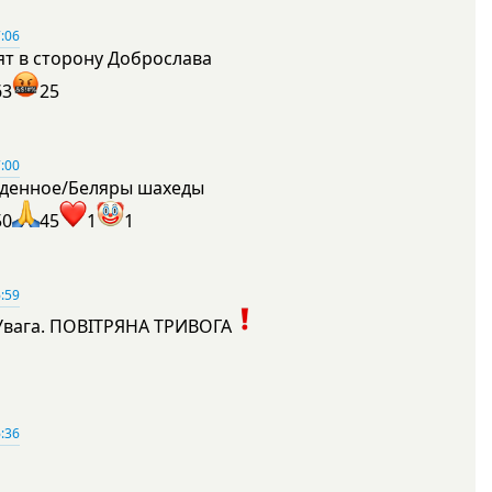
:06
ят в сторону Доброслава
63
25
:00
денное/Беляры шахеды
50
45
1
1
:59
Увага. ПОВІТРЯНА ТРИВОГА
1
:36