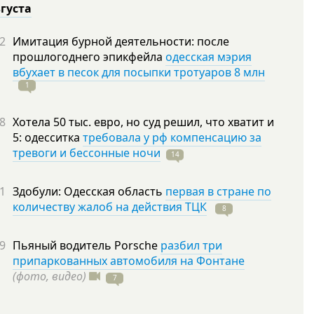
вгуста
2
Имитация бурной деятельности: после
прошлогоднего эпикфейла
одесская мэрия
вбухает в песок для посыпки тротуаров 8 млн
1
8
Хотела 50 тыс. евро, но суд решил, что хватит и
5: одесситка
требовала у рф компенсацию за
тревоги и бессонные ночи
14
1
Здобули: Одесская область
первая в стране по
количеству жалоб на действия ТЦК
8
9
Пьяный водитель Porsche
разбил три
припаркованных автомобиля на Фонтане
(фото, видео)
7