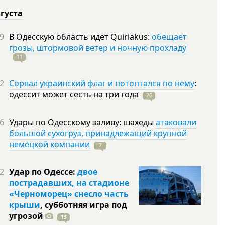
вгуста
9
В Одесскую область идет Quiriakus:
обещает
грозы, штормовой ветер и ночную прохладу
11
2
Сорвал украинский флаг и потоптался по нему
:
одессит может сесть на три
года
26
6
Удары по Одесскому заливу: шахеды
атаковали
большой сухогруз, принадлежащий крупной
немецкой компании
7
2
Удар по Одессе:
двое
пострадавших, на стадионе
«Черноморец» снесло часть
крыши
, субботняя игра под
угрозой
13