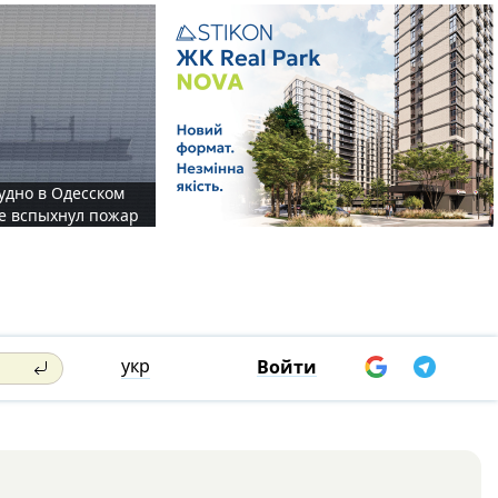
судно в Одесском
те вспыхнул пожар
укр
Войти