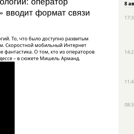
ологий: оператор
8 а
» вводит формат связи
17:3
гий. То, что было доступно развитым
нам. Скоростной мобильный Интернет
е фантастика. О том, кто из операторов
14:2
Одессе – в сюжете Мишель Арманд.
11:4
08:3