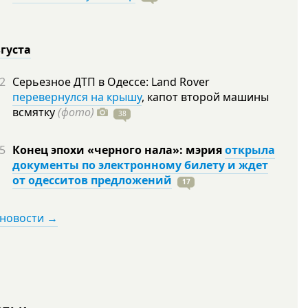
вгуста
2
Серьезное ДТП в Одессе: Land Rover
перевернулся на крышу
, капот второй машины
всмятку
(фото)
38
5
Конец эпохи «черного нала»: мэрия
открыла
документы по электронному билету и ждет
от одесситов предложений
17
 новости →