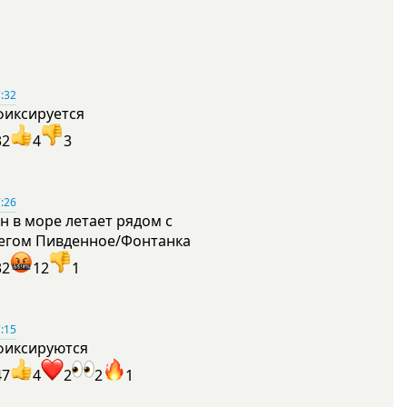
:32
фиксируется
32
4
3
:26
н в море летает рядом с
егом Пивденное/Фонтанка
32
12
1
:15
фиксируются
47
4
2
2
1