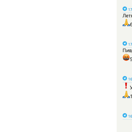
17
Лет
17
Пив
16
16