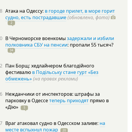
8
Атака на Одессу:
в городе прилет, в море горит
судно, есть пострадавшие
(обновлено, фото)
2
0
В Черноморске военкомы
задержали и избили
полковника СБУ на пенсии
: пропали 55
тысяч?
34
2
Пан Борщ: хедлайнером благодійного
фестивалю
в Подільську стане гурт «Без
обмежень»
(на правах реклами)
6
Нежданчики от инспекторов: штрафы за
парковку в Одессе
теперь приходят
прямо в
«Дію»
5
7
Враг атаковал судно в Одесском заливе:
на
месте вспыхнул пожар
20