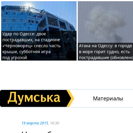
Удар по Одессе: двое
пострадавших, на стадионе
«Черноморец» снесло часть
Атака на Одессу: в городе
крыши, субботняя игра
в море горит судно, есть
под угрозой
пострадавшие (обновлено
Материалы
19 марта 2015
, 16:30