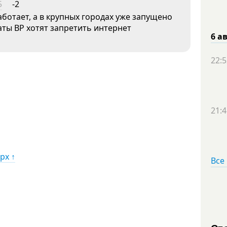
5
-2
аботает, а в крупных городах уже запущено
таты ВР хотят запретить интернет
6 а
22:5
21:4
рх ↑
Все