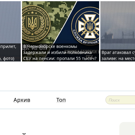
 прилет,
В Черноморске военкомы
задержали и избили полковника
Враг атаковал 
, фото)
СБУ на пенсии: пропали 55 тысяч?
заливе: на мес
Архив
Топ