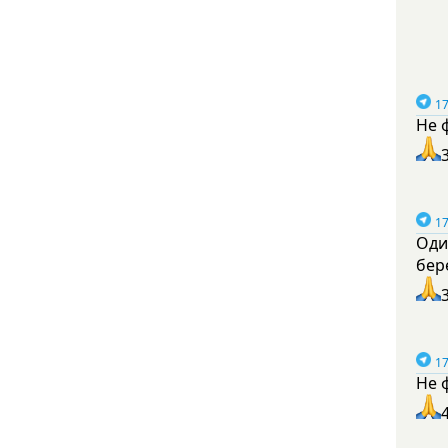
17
Не 
17
Оди
бер
17
Не 