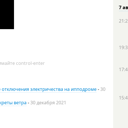
7 а
21:2
19:3
майте control-enter
17:4
ле отключения электричества на ипподроме
-
30
15:4
екреты ветра
-
30 декабря 2021