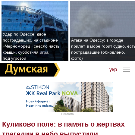
Удар по Одессе: двое
пострадавших, на стадионе
Атака на Одессу: в городе
«Черноморец» снесло часть
прилет, в море горит судно, ест
крыши, субботняя игра
пострадавшие (обновлено,
под угрозой
фото)
укр
Реклама
Куликово поле: в память о жертвах
трагедии в небо выпустили