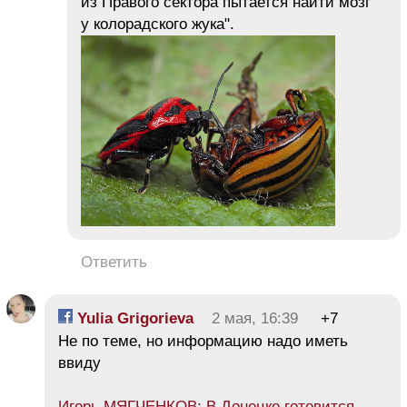
из Правого сектора пытается найти мозг
у колорадского жука".
Ответить
Yulia Grigorieva
2 мая, 16:39
+7
Не по теме, но информацию надо иметь
ввиду
Игорь МЯГЧЕНКОВ: В Донецке готовится