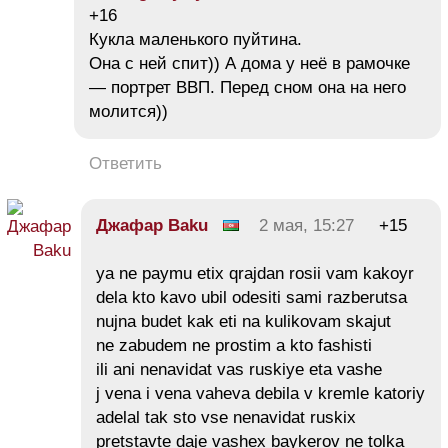
+16
Кукла маленького пуйтина.
Она с ней спит)) А дома у неё в рамочке
— портрет ВВП. Перед сном она на него
молится))
Ответить
Джафар Baku
2 мая, 15:27
+15
ya ne paymu etix qrajdan rosii vam kakoyr
dela kto kavo ubil odesiti sami razberutsa
nujna budet kak eti na kulikovam skajut
ne zabudem ne prostim a kto fashisti
ili ani nenavidat vas ruskiye eta vashe
j vena i vena vaheva debila v kremle katoriy
adelal tak sto vse nenavidat ruskix
pretstavte daje vashex baykerov ne tolka