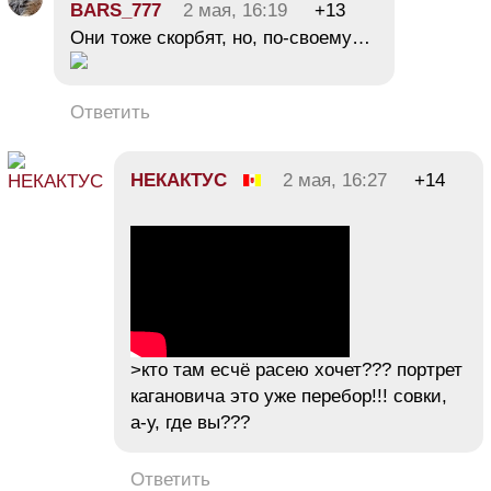
BARS_777
2 мая, 16:19
+13
Они тоже скорбят, но, по-своему…
Ответить
НЕКАКТУС
2 мая, 16:27
+14
>кто там есчё расею хочет??? портрет
кагановича это уже перебор!!! совки,
а-у, где вы???
Ответить