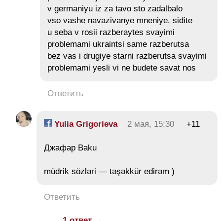
v germaniyu iz za tavo sto zadalbalo
vso vashe navazivanye mneniye. sidite
u seba v rosii razberaytes svayimi
problemami ukraintsi same razberutsa
bez vas i drugiye starni razberutsa svayimi
problemami yesli vi ne budete savat nos
Ответить
Yulia Grigorieva
2 мая, 15:30
+11
Джафар Baku
müdrik sözləri — təşəkkür edirəm )
Ответить
1 ответ →