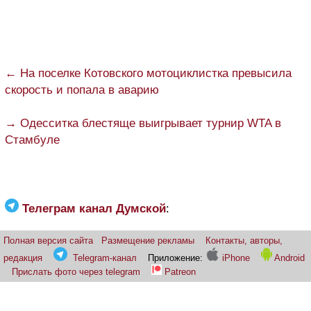
← На поселке Котовского мотоциклистка превысила
скорость и попала в аварию
→ Одесситка блестяще выигрывает турнир WTA в
Стамбуле
Телеграм канал Думской
:
Полная версия сайта
Размещение рекламы
Контакты, авторы,
редакция
Telegram-канал
Приложение:
iPhone
Android
Прислать фото через telegram
Patreon