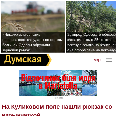
«Никаких альтернатив
Зампред Одесского облсове
не появится»: как удары по портам
захватил около 25 соток и с
Большой Одессы обрушили
элитную землю на Фонтане:
зерновой рынок
она оформлена на покойну
укр
Реклама
На Куликовом поле нашли рюкзак со
взрывчаткой