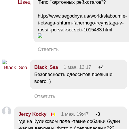
Типо "картонных рейхстагов"?
http://www.segodnya.ua/world/slaboumie-
i-otvaga-shturm-fanernogo-reyhstaga-v-
rossii-porval-socseti-1015483.html
Ответить
Black_Sea
1 мая, 13:17
+4
Безопасность одесситов превыше
всего! )
Ответить
Jerzy Kocky
1 мая, 19:47
-3
где на Куликовом поле -такие собачьи будки
-как на верхнем фото с боеприпасами???