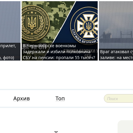
 прилет,
В Черноморске военкомы
задержали и избили полковника
Враг атаковал 
, фото)
СБУ на пенсии: пропали 55 тысяч?
заливе: на мес
Архив
Топ