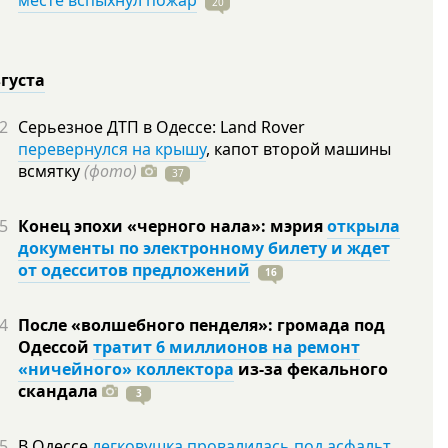
месте вспыхнул пожар
20
вгуста
2
Серьезное ДТП в Одессе: Land Rover
перевернулся на крышу
, капот второй машины
всмятку
(фото)
37
5
Конец эпохи «черного нала»: мэрия
открыла
документы по электронному билету и ждет
от одесситов предложений
16
4
После «волшебного пенделя»: громада под
Одессой
тратит 6 миллионов на ремонт
«ничейного» коллектора
из-за фекального
скандала
3
5
В Одессе
легковушка провалилась под асфальт