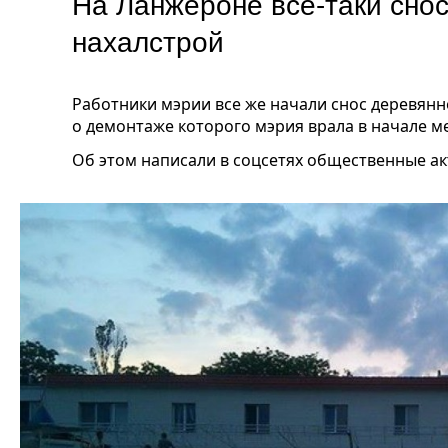
На Ланжероне все-таки сно
нахалстрой
Работники мэрии все же начали снос деревянн
о демонтаже которого мэрия врала в начале м
Об этом написали в соцсетях общественные ак