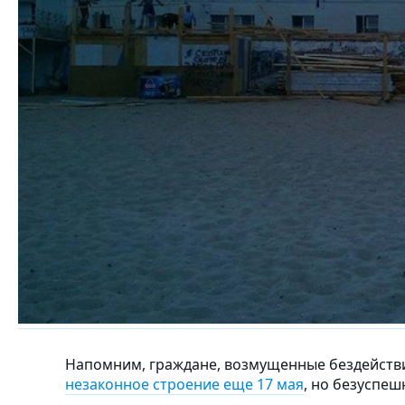
Напомним, граждане, возмущенные бездейств
незаконное строение еще 17 мая
, но безуспеш