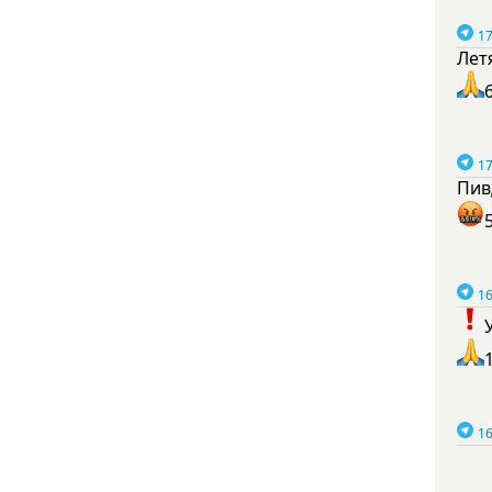
17
Лет
17
Пив
16
16