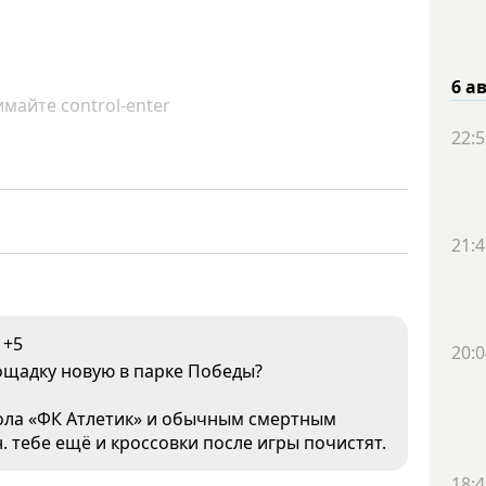
6 а
майте control-enter
22:5
21:4
+5
20:0
ощадку новую в парке Победы?
ола «ФК Атлетик» и обычным смертным
н. тебе ещё и кроссовки после игры почистят.
18:4