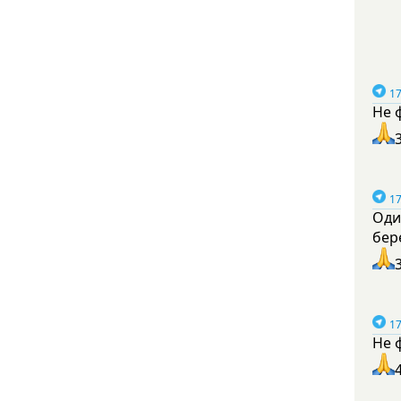
17
Не 
17
Оди
бер
17
Не 