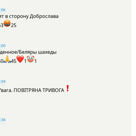
:06
ят в сторону Доброслава
63
25
:00
денное/Беляры шахеды
50
45
1
1
:59
Увага. ПОВІТРЯНА ТРИВОГА
1
:36