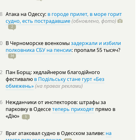
8
Атака на Одессу:
в городе прилет, в море горит
судно, есть пострадавшие
(обновлено, фото)
2
0
В Черноморске военкомы
задержали и избили
полковника СБУ на пенсии
: пропали 55
тысяч?
34
2
Пан Борщ: хедлайнером благодійного
фестивалю
в Подільську стане гурт «Без
обмежень»
(на правах реклами)
6
Нежданчики от инспекторов: штрафы за
парковку в Одессе
теперь приходят
прямо в
«Дію»
5
7
Враг атаковал судно в Одесском заливе:
на