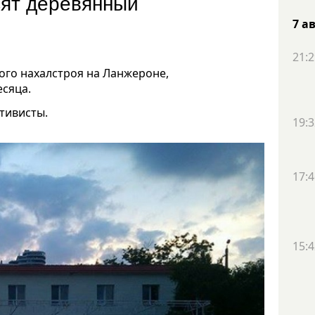
сят деревянный
7 а
21:2
ого нахалстроя на Ланжероне,
есяца.
тивисты.
19:3
17:4
15:4