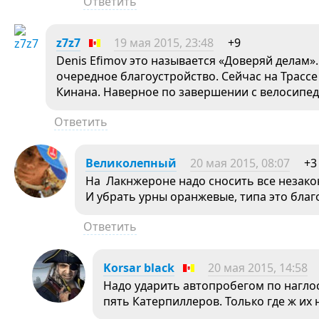
Ответить
z7z7
19 мая 2015, 23:48
+9
Denis Efimov это называется «Доверяй делам».
очередное благоустройство. Сейчас на Трассе
Кинана. Наверное по завершении с велосипеди
Ответить
Великолепный
20 мая 2015, 08:07
+3
На Лакнжероне надо сносить все незакон
И убрать урны оранжевые, типа это благ
Ответить
Korsar black
20 мая 2015, 14:58
Надо ударить автопробегом по нагло
пять Катерпиллеров. Только где ж их