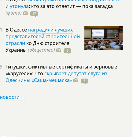
и утонула
: кто за это ответит — пока загадка
(фото)
17
1
В Одессе
наградили лучших
представителей строительной
отрасли
ко Дню строителя
Украины
(общество)
3
9
Титушки, фиктивные сертификаты и зерновые
«карусели»: что
скрывает депутат-слуга из
Одесчины «Саша-мешалка»
3
 новости →