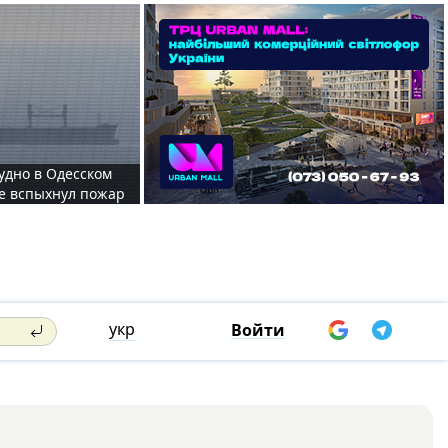
судно в Одесском
те вспыхнул пожар
укр
Войти