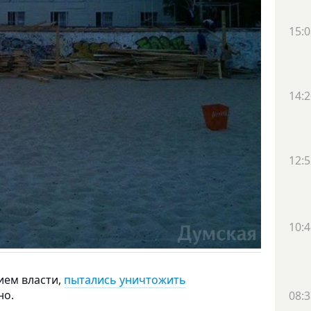
15:0
14:2
12:5
10:4
ием власти,
пытались уничтожить
но.
08:3