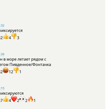
:32
фиксируется
32
4
3
:26
н в море летает рядом с
егом Пивденное/Фонтанка
32
12
1
:15
фиксируются
47
4
2
2
1