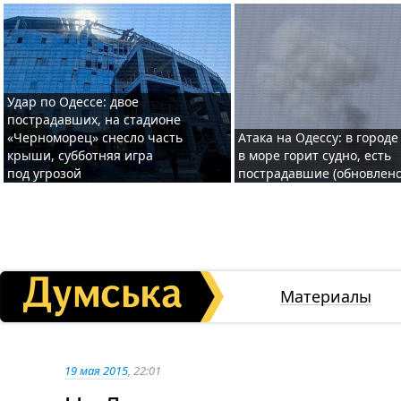
Удар по Одессе: двое
пострадавших, на стадионе
«Черноморец» снесло часть
Атака на Одессу: в городе
крыши, субботняя игра
в море горит судно, есть
под угрозой
пострадавшие (обновлено
Материалы
19 мая 2015
, 22:01