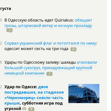
вгуста
9
В Одесскую область идет Quiriakus:
обещает
грозы, штормовой ветер и ночную прохладу
4
2
Сорвал украинский флаг и потоптался по нему
:
одессит может сесть на три
года
22
6
Удары по Одесскому заливу: шахеды
атаковали
большой сухогруз, принадлежащий крупной
немецкой компании
5
2
Удар по Одессе:
двое
пострадавших, на стадионе
«Черноморец» снесло часть
крыши
, субботняя игра под
угрозой
9