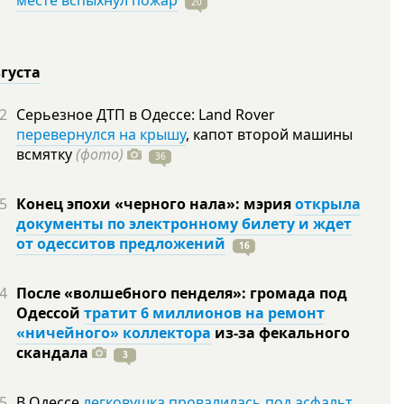
месте вспыхнул пожар
20
вгуста
2
Серьезное ДТП в Одессе: Land Rover
перевернулся на крышу
, капот второй машины
всмятку
(фото)
36
5
Конец эпохи «черного нала»: мэрия
открыла
документы по электронному билету и ждет
от одесситов предложений
16
4
После «волшебного пенделя»: громада под
Одессой
тратит 6 миллионов на ремонт
«ничейного» коллектора
из-за фекального
скандала
3
5
В Одессе
легковушка провалилась под асфальт