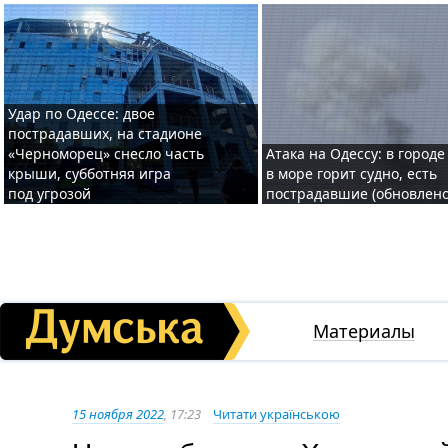
Удар по Одессе: двое
пострадавших, на стадионе
«Черноморец» снесло часть
Атака на Одессу: в городе
крыши, субботняя игра
в море горит судно, есть
под угрозой
пострадавшие (обновлено
Материалы
15 ноября 2022
, 17:23
Читати українською