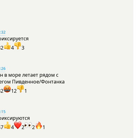
:32
фиксируется
32
4
3
:26
н в море летает рядом с
егом Пивденное/Фонтанка
32
12
1
:15
фиксируются
47
4
2
2
1