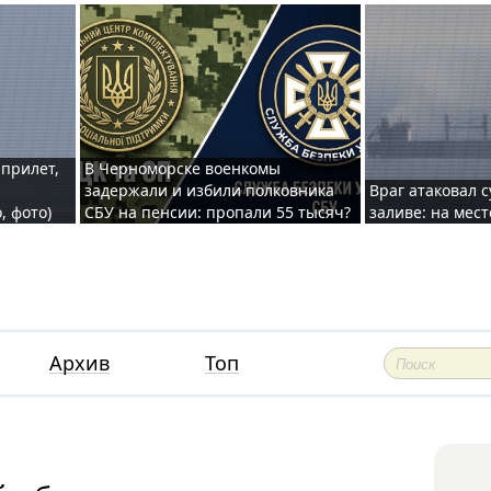
 прилет,
В Черноморске военкомы
задержали и избили полковника
Враг атаковал 
, фото)
СБУ на пенсии: пропали 55 тысяч?
заливе: на мес
Архив
Топ