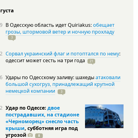
вгуста
9
В Одесскую область идет Quiriakus:
обещает
грозы, штормовой ветер и ночную прохладу
3
2
Сорвал украинский флаг и потоптался по нему
:
одессит может сесть на три
года
21
6
Удары по Одесскому заливу: шахеды
атаковали
большой сухогруз, принадлежащий крупной
немецкой компании
3
2
Удар по Одессе:
двое
пострадавших, на стадионе
«Черноморец» снесло часть
крыши
, субботняя игра под
угрозой
8