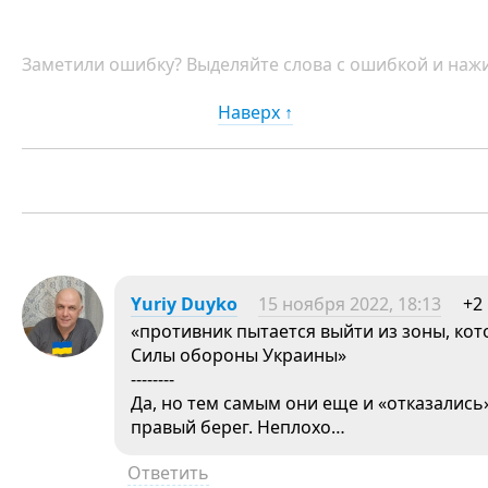
Заметили ошибку? Выделяйте слова с ошибкой и нажи
Наверх ↑
Yuriy Duyko
15 ноября 2022, 18:13
+2
«противник пытается выйти из зоны, ко
Силы обороны Украины»
--------
Да, но тем самым они еще и «отказалис
правый берег. Неплохо…
Ответить