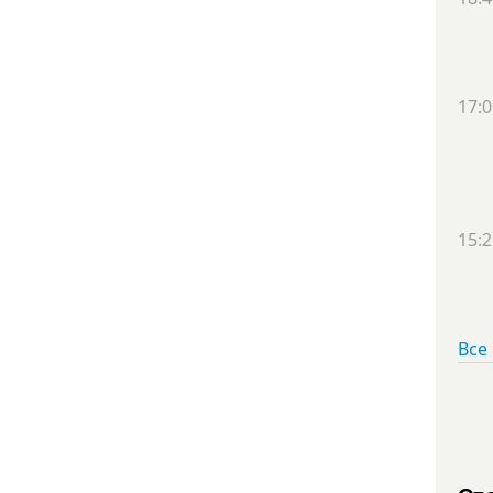
17:0
15:2
Все