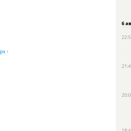
6 а
22:5
рх ↑
21:4
20:0
18:4