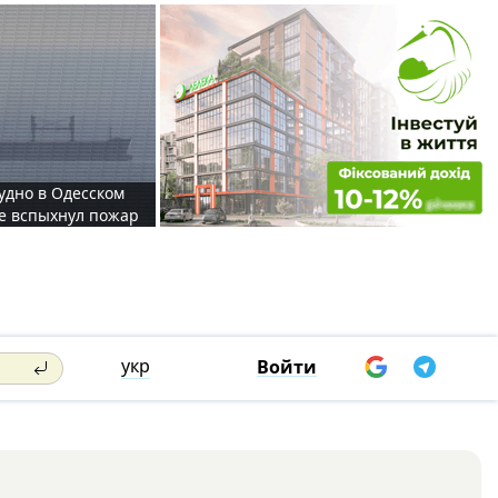
судно в Одесском
те вспыхнул пожар
укр
Войти