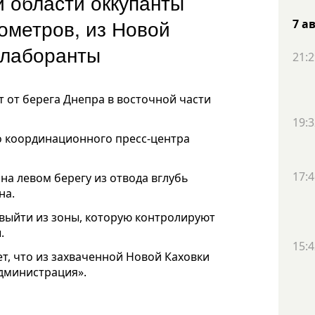
 области оккупанты
лометров, из Новой
7 а
ллаборанты
21:2
т от берега Днепра в восточной части
19:3
 координационного пресс-центра
17:4
на левом берегу из отвода вглубь
на.
выйти из зоны, которую контролируют
.
15:4
т, что из захваченной Новой Каховки
дминистрация».