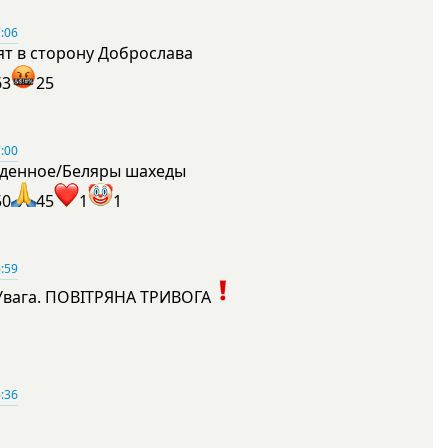
:06
ят в сторону Доброслава
63
25
:00
денное/Беляры шахеды
50
45
1
1
:59
Увага. ПОВІТРЯНА ТРИВОГА
1
:36