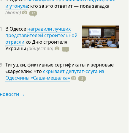
и утонула
: кто за это ответит — пока загадка
(фото)
17
1
В Одессе
наградили лучших
представителей строительной
отрасли
ко Дню строителя
Украины
(общество)
3
9
Титушки, фиктивные сертификаты и зерновые
«карусели»: что
скрывает депутат-слуга из
Одесчины «Саша-мешалка»
3
 новости →