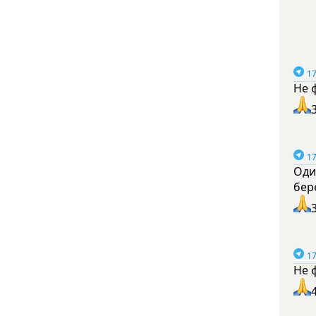
17
Не 
17
Оди
бер
17
Не 