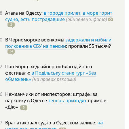
8
Атака на Одессу:
в городе прилет, в море горит
судно, есть пострадавшие
(обновлено, фото)
2
0
В Черноморске военкомы
задержали и избили
полковника СБУ на пенсии
: пропали 55
тысяч?
34
2
Пан Борщ: хедлайнером благодійного
фестивалю
в Подільську стане гурт «Без
обмежень»
(на правах реклами)
6
Нежданчики от инспекторов: штрафы за
парковку в Одессе
теперь приходят
прямо в
«Дію»
5
7
Враг атаковал судно в Одесском заливе:
на