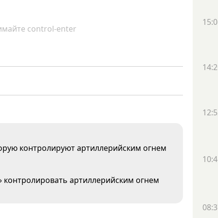
15:0
майте control-enter
14:2
12:5
торую контролируют артиллерийским огнем
10:4
ь» контролировать артиллерийским огнем
08:3