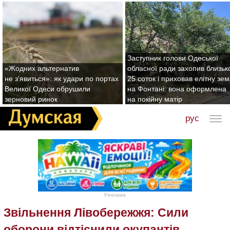
Заступник голови Одеської
«Жодних альтернатив
обласної ради захопив близьк
не з'явиться»: як удари по портах
25 соток і приховав елітну зе
Великої Одеси обрушили
на Фонтані: вона оформлена
зерновий ринок
на покійну матір
рус
Реклама
Звільнення Лівобережжя: Сили
оборони відтіснили окупантів