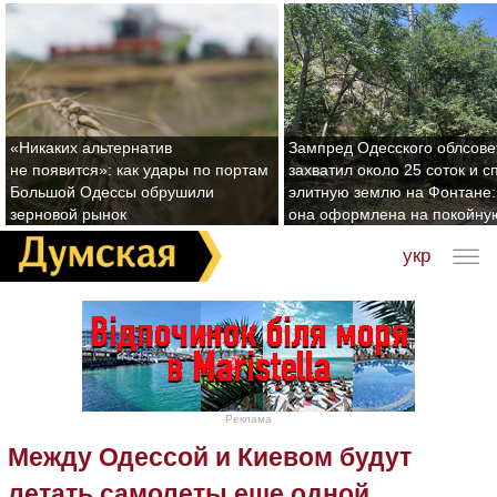
«Никаких альтернатив
Зампред Одесского облсове
не появится»: как удары по портам
захватил около 25 соток и с
Большой Одессы обрушили
элитную землю на Фонтане:
зерновой рынок
она оформлена на покойну
укр
Реклама
Между Одессой и Киевом будут
летать самолеты еще одной