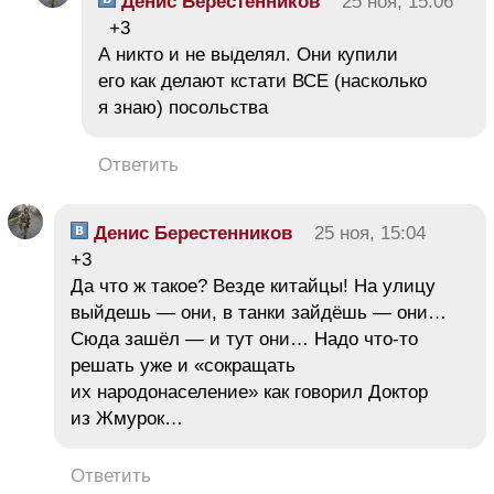
Денис Берестенников
25 ноя, 15:06
+3
А никто и не выделял. Они купили
его как делают кстати ВСЕ (насколько
я знаю) посольства
Ответить
Денис Берестенников
25 ноя, 15:04
+3
Да что ж такое? Везде китайцы! На улицу
выйдешь — они, в танки зайдёшь — они…
Сюда зашёл — и тут они… Надо что-то
решать уже и «сокращать
их народонаселение» как говорил Доктор
из Жмурок…
Ответить