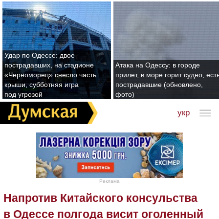
Удар по Одессе: двое
пострадавших, на стадионе
Атака на Одессу: в городе
«Черноморец» снесло часть
прилет, в море горит судно, ест
крыши, субботняя игра
пострадавшие (обновлено,
под угрозой
фото)
укр
Реклама
Напротив Китайского консульства
в Одессе полгода висит оголенный