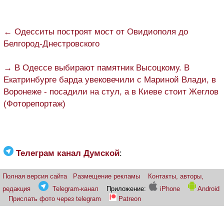
← Одесситы построят мост от Овидиополя до
Белгород-Днестровского
→ В Одессе выбирают памятник Высоцкому. В
Екатринбурге барда увековечили с Мариной Влади, в
Воронеже - посадили на стул, а в Киеве стоит Жеглов
(Фоторепортаж)
Телеграм канал Думской
:
Полная версия сайта
Размещение рекламы
Контакты, авторы,
редакция
Telegram-канал
Приложение:
iPhone
Android
Прислать фото через telegram
Patreon