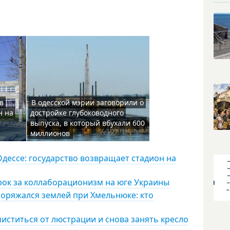
в
В одесской мэрии заговорили о
н на
достройке глубоководного
выпуска, в который вбухали 600
миллионов
дессе: государство возвращает стадион на
рок за коллаборационизм на юге Украины
оряжался землей при Хмельнюке: кто
чиститься от люстрации и снова занять кресло