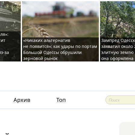
ля»:
тит
«Никаких альтернатив
Зампред Одесск
не появится»: как удары по портам
захватил около 
з-за
Большой Одессы обрушили
элитную землю 
зерновой рынок
она оформлена 
Архив
Топ