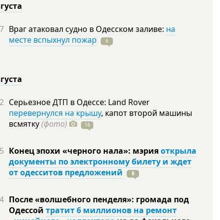
вгуста
7
Враг атаковал судно в Одесском заливе:
на
месте вспыхнул пожар
6
вгуста
2
Серьезное ДТП в Одессе: Land Rover
перевернулся на крышу
, капот второй машины
всмятку
(фото)
16
5
Конец эпохи «черного нала»: мэрия
открыла
документы по электронному билету и ждет
от одесситов предложений
8
4
После «волшебного пенделя»: громада под
Одессой
тратит 6 миллионов на ремонт