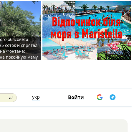
ого облсовета
25 соток и спрятал
на Фонтане:
на покойную маму
укр
Войти