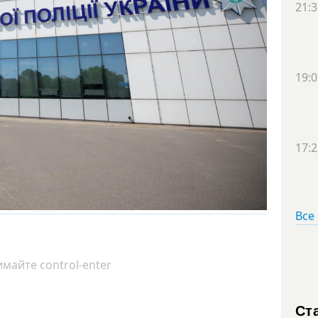
21:3
19:0
17:2
Все
майте control-enter
Ст