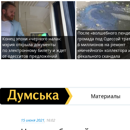
После «волшебного пенде
Конец эпохи «черного нала»:
громада под Одессой тра
мэрия открыла документы
6 миллионов на ремонт
по электронному билету и ждет
«ничейного» коллектора и
от одесситов предложений
фекального скандала
Материалы
15 июня 2021
, 16:02