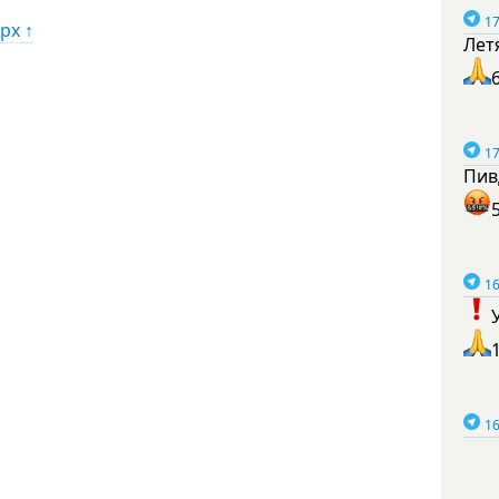
17
рх ↑
Лет
17
Пив
16
16