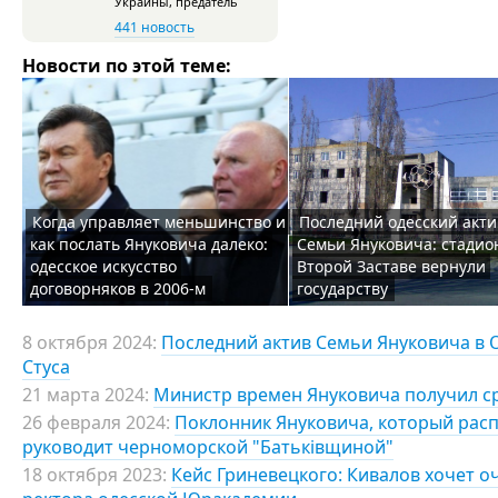
Украины, предатель
441 новость
Новости по этой теме:
Когда управляет меньшинство и
Последний одесский акти
как послать Януковича далеко:
Семьи Януковича: стадио
одесское искусство
Второй Заставе вернули
договорняков в 2006-м
государству
8 октября 2024:
Последний актив Семьи Януковича в О
Стуса
21 марта 2024:
Министр времен Януковича получил с
26 февраля 2024:
Поклонник Януковича, который расп
руководит черноморской "Батьківщиной"
18 октября 2023:
Кейс Гриневецкого: Кивалов хочет о