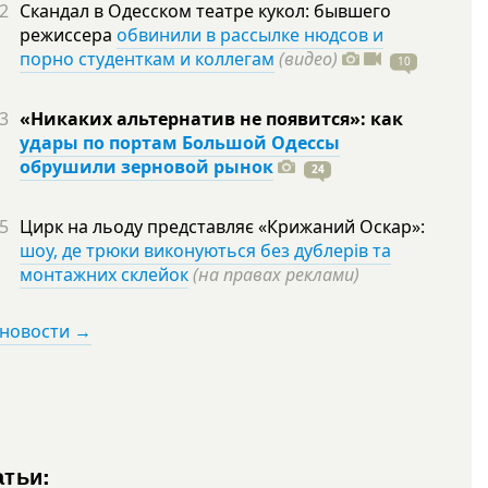
2
Скандал в Одесском театре кукол: бывшего
режиссера
обвинили в рассылке нюдсов и
порно студенткам и коллегам
(видео)
10
3
«Никаких альтернатив не появится»: как
удары по портам Большой Одессы
обрушили зерновой рынок
24
5
Цирк на льоду представляє «Крижаний Оскар»:
шоу, де трюки виконуються без дублерів та
монтажних склейок
(на правах реклами)
 новости →
атьи: