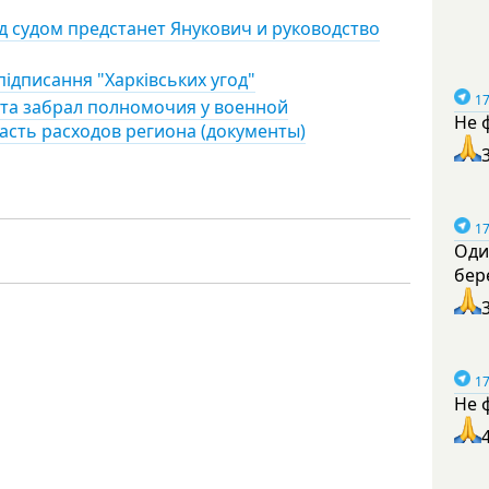
д судом предстанет Янукович и руководство
підписання "Харківських угод"
17
ета забрал полномочия у военной
Не 
асть расходов региона (документы)
17
Оди
бер
17
Не 