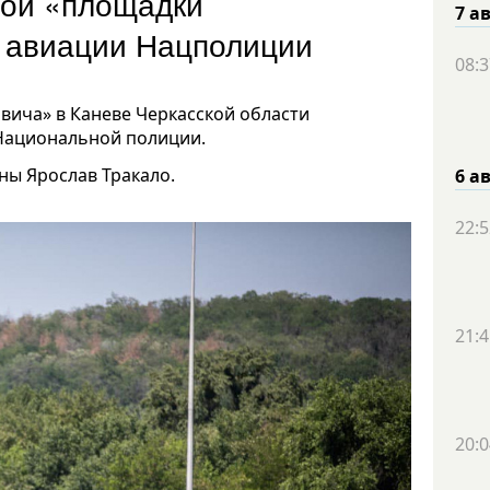
ной «площадки
7 а
р авиации Нацполиции
08:3
вича» в Каневе Черкасской области
Национальной полиции.
ны Ярослав Тракало.
6 а
22:5
21:4
20:0