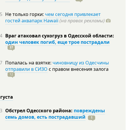
5
Не только горки:
чем сегодня привлекает
гостей аквапарк Hawaii
(на правах рекламы)
4
Враг атаковал сухогруз в Одесской области:
один человек погиб, еще трое пострадали
37
7
Попалась на взятке:
чиновницу из Одесчины
отправили в СИЗО
с правом внесения залога
12
вгуста
3
Обстрел Одесского района:
повреждены
семь домов, есть пострадавший
1