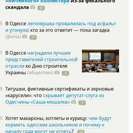
«ничейного» коллектора
из-за фекального
скандала
3
5
В Одессе
легковушка провалилась под асфальт
и утонула
: кто за это ответит — пока загадка
(фото)
17
1
В Одессе
наградили лучших
представителей строительной
отрасли
ко Дню строителя
Украины
(общество)
3
9
Титушки, фиктивные сертификаты и зерновые
«карусели»: что
скрывает депутат-слуга из
Одесчины «Саша-мешалка»
3
5
Хотят макароны, котлеты и курицу:
чем будут
кормить одесских школьников и почему к
началу года могут не успеть
?
16