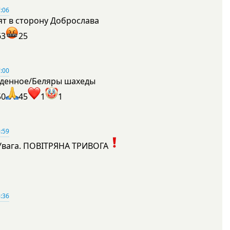
:06
ят в сторону Доброслава
63
25
:00
денное/Беляры шахеды
50
45
1
1
:59
Увага. ПОВІТРЯНА ТРИВОГА
1
:36