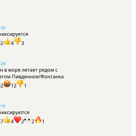
:32
фиксируется
32
4
3
:26
н в море летает рядом с
егом Пивденное/Фонтанка
32
12
1
:15
фиксируются
47
4
2
2
1