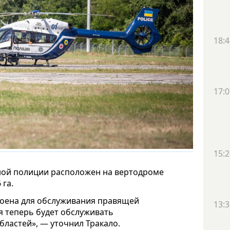
18:4
17:0
15:2
ой полиции расположен на вертодроме
 га.
роена для обслуживания правящей
13:3
я теперь будет обслуживать
бластей», — уточнил Тракало.