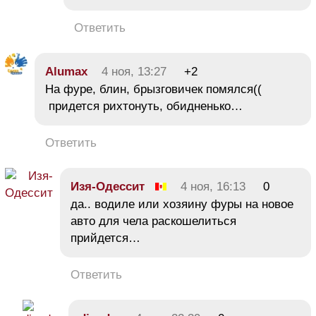
Ответить
Alumax
4 ноя, 13:27
+2
На фуре, блин, брызговичек помялся((
придется рихтонуть, обидненько…
Ответить
Изя-Одессит
4 ноя, 16:13
0
да.. водиле или хозяину фуры на новое
авто для чела раскошелиться
прийдется…
Ответить