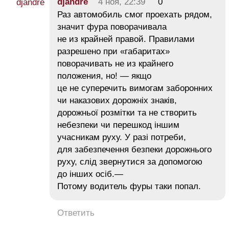
djandre
4 ноя, 22:39
0
Раз автомобиль смог проехать рядом,
значит фура поворачивала
не из крайней правой. Правилами
разрешено при «габаритах»
поворачивать не из крайнего
положения, но! — якщо
це не суперечить вимогам заборонних
чи наказових дорожніх знаків,
дорожньої розмітки та не створить
небезпеки чи перешкод іншим
учасникам руху. У разі потреби,
для забезпечення безпеки дорожнього
руху, слід звернутися за допомогою
до інших осіб.—
Потому водитель фуры таки попал.
Ответить