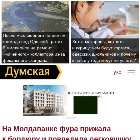
После «волшебного пенделя»:
громада под Одессой тратит
Хотят макароны, котлеты
6 миллионов на ремонт
и курицу: чем будут кормить
«ничейного» коллектора из-за
одесских школьников и почему
фекального скандала
к началу года могут не успеть?
укр
Реклама
На Молдаванке фура прижала
к бордюру и повредила легковушку