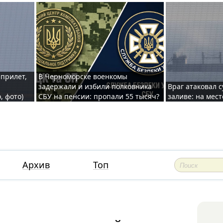
 прилет,
В Черноморске военкомы
задержали и избили полковника
Враг атаковал 
, фото)
СБУ на пенсии: пропали 55 тысяч?
заливе: на мес
Архив
Топ