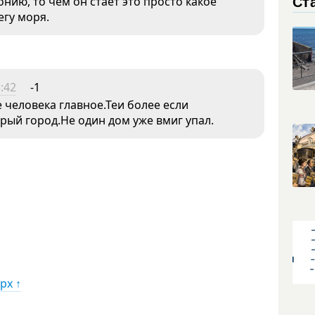
Ст
нию, то чем он стает это просто какое
егу моря.
:42
-1
 человека главное.Теи более если
арый город.Не один дом уже вмиг упал.
рх ↑