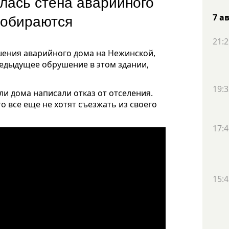
лась стена аварийного
 собираются
7 а
21:2
ения аварийного дома на Нежинской,
редыдущее обрушение в этом здании,
19:3
и дома написали отказ от отселения.
 все еще не хотят съезжать из своего
17:4
15:4