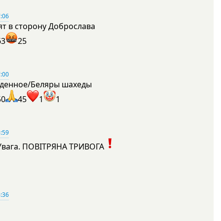
:06
ят в сторону Доброслава
63
25
:00
денное/Беляры шахеды
50
45
1
1
:59
Увага. ПОВІТРЯНА ТРИВОГА
1
:36