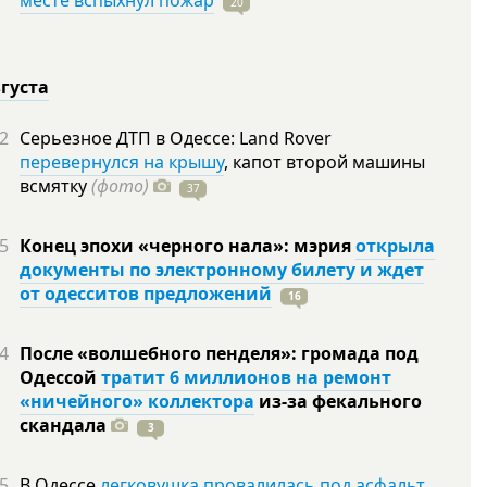
месте вспыхнул пожар
20
вгуста
2
Серьезное ДТП в Одессе: Land Rover
перевернулся на крышу
, капот второй машины
всмятку
(фото)
37
5
Конец эпохи «черного нала»: мэрия
открыла
документы по электронному билету и ждет
от одесситов предложений
16
4
После «волшебного пенделя»: громада под
Одессой
тратит 6 миллионов на ремонт
«ничейного» коллектора
из-за фекального
скандала
3
5
В Одессе
легковушка провалилась под асфальт