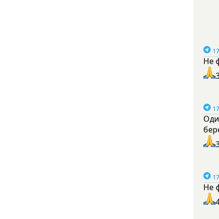
17
Не 
17
Оди
бер
17
Не 