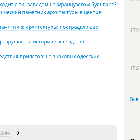
ходит с винзаводом на Французском бульваре?
отический памятник архитектуры в центре
памятника архитектуры: пострадали две
17:0
 разрушается историческое здание
дствия прилетов: на знаковых одесских
15:2
Все
2:44
0