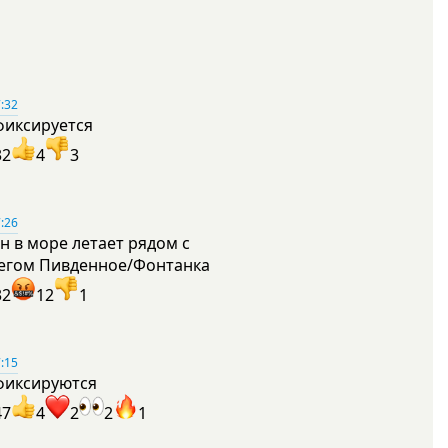
:32
фиксируется
32
4
3
:26
н в море летает рядом с
егом Пивденное/Фонтанка
32
12
1
:15
фиксируются
47
4
2
2
1