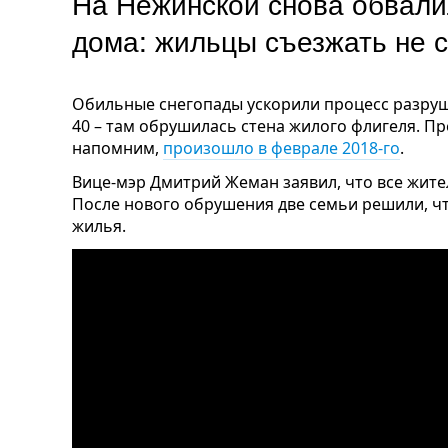
На Нежинской снова обвали
дома: жильцы съезжать не
Обильные снегопады ускорили процесс разруш
40 – там обрушилась стена жилого флигеля. П
напомним,
произошло в феврале 2018-го
.
Вице-мэр Дмитрий Жеман заявил, что все жител
После нового обрушения две семьи решили, что
жилья.