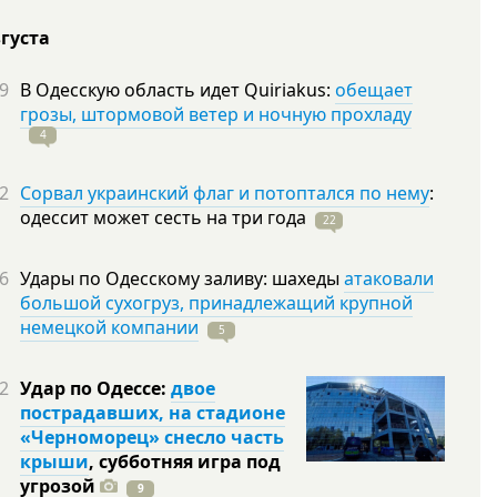
вгуста
9
В Одесскую область идет Quiriakus:
обещает
грозы, штормовой ветер и ночную прохладу
4
2
Сорвал украинский флаг и потоптался по нему
:
одессит может сесть на три
года
22
6
Удары по Одесскому заливу: шахеды
атаковали
большой сухогруз, принадлежащий крупной
немецкой компании
5
2
Удар по Одессе:
двое
пострадавших, на стадионе
«Черноморец» снесло часть
крыши
, субботняя игра под
угрозой
9