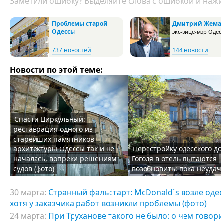
Заметили ошибку? Выделяйте слова с ошибкой и нажи
Проблемы старой
Дмитрий Жема
Одессы
экс-вице-мэр Оде
737 новостей
144 новости
Новости по этой теме:
Спасти Циркульный:
реставрация одного из
старейших памятников
архитектуры Одессы так и не
Перестройку одесского д
началась, вопреки решениям
Гоголя в отель пытаются
судов (фото)
возобновить: пока неуда
30 марта:
Странный фальстарт: McDonald`s возле оде
хотя у заказчика работ возникли проблемы (фото)
24 марта:
При Труханове такого не было: о чем говор