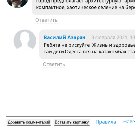
Город предполагает архитектурную гармо
компактное, хаотическое селение на бер
Ответить
Василий Азарян
3 февраля 2021, 13
Ребята не рискуйте Жизнь и здоровье
таи дети.Одесса вся на катакомбах.ст
Ответить
Наве
Правила