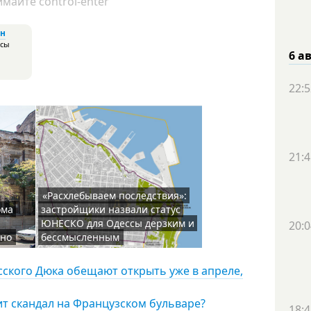
майте control-enter
н
ссы
6 а
22:5
21:4
«Расхлебываем последствия»:
ома
застройщики назвали статус
ЮНЕСКО для Одессы дерзким и
20:0
чно
бессмысленным
сского Дюка обещают открыть уже в апреле,
ит скандал на Французском бульваре?
18:4