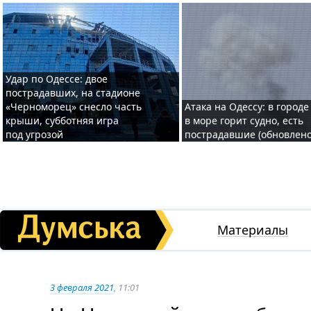
Удар по Одессе: двое
пострадавших, на стадионе
«Черноморец» снесло часть
Атака на Одессу: в городе
крыши, субботняя игра
в море горит судно, есть
под угрозой
пострадавшие (обновлено
Материалы
3 февраля 2021
, 11:01