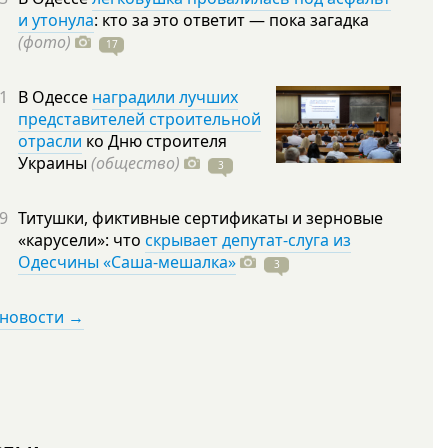
и утонула
: кто за это ответит — пока загадка
(фото)
17
1
В Одессе
наградили лучших
представителей строительной
отрасли
ко Дню строителя
Украины
(общество)
3
9
Титушки, фиктивные сертификаты и зерновые
«карусели»: что
скрывает депутат-слуга из
Одесчины «Саша-мешалка»
3
 новости →