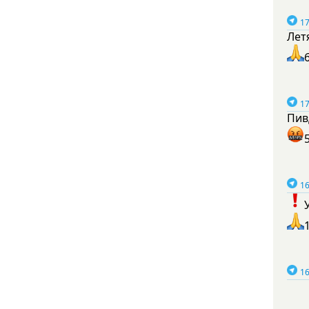
17
Лет
17
Пив
16
16