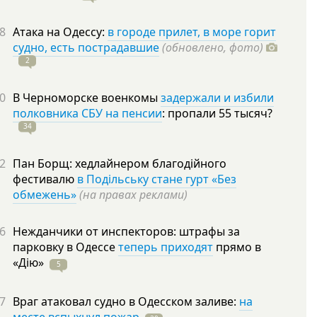
8
Атака на Одессу:
в городе прилет, в море горит
судно, есть пострадавшие
(обновлено, фото)
2
0
В Черноморске военкомы
задержали и избили
полковника СБУ на пенсии
: пропали 55
тысяч?
34
2
Пан Борщ: хедлайнером благодійного
фестивалю
в Подільську стане гурт «Без
обмежень»
(на правах реклами)
6
Нежданчики от инспекторов: штрафы за
парковку в Одессе
теперь приходят
прямо в
«Дію»
5
7
Враг атаковал судно в Одесском заливе:
на