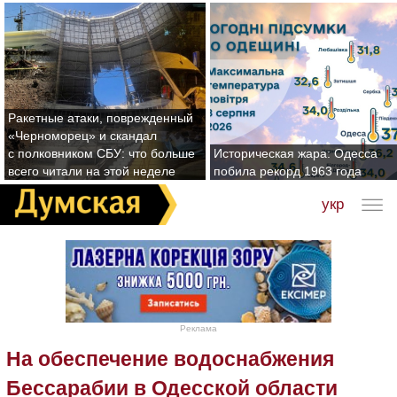
Ракетные атаки, поврежденный
«Черноморец» и скандал
с полковником СБУ: что больше
Историческая жара: Одесса
всего читали на этой неделе
побила рекорд 1963 года
укр
Реклама
На обеспечение водоснабжения
Бессарабии в Одесской области