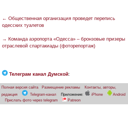
← Общественная организация проведет перепись
одесских туалетов
→ Команда аэропорта «Одесса» – бронзовые призеры
отраслевой спартакиады (фоторепортаж)
Телеграм канал Думской
:
Полная версия сайта
Размещение рекламы
Контакты, авторы,
редакция
Telegram-канал
Приложение:
iPhone
Android
Прислать фото через telegram
Patreon