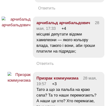
Ответить
арчибальд арчибальдович
28
мая, 17:33
+4
місцеві депутати відоми
хамелеони — якого кольору
влада, такого і вони, аби гроши
платили на підрядах;
Ответить
Призрак коммунизма
28 мая,
19:57
+3
Тато а що за пальба на краю
села? Та то наши перемогають?
А наши це хто? Хто перемагае,