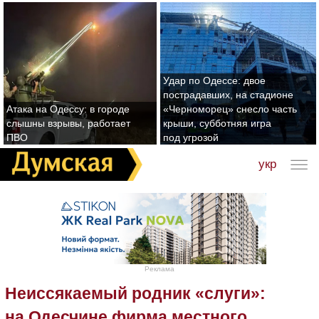
Удар по Одессе: двое
пострадавших, на стадионе
Атака на Одессу: в городе
«Черноморец» снесло часть
слышны взрывы, работает
крыши, субботняя игра
ПВО
под угрозой
укр
Реклама
Неиссякаемый родник «слуги»:
на Одесчине фирма местного