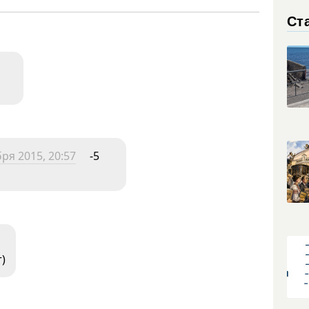
Ст
ря 2015, 20:57
-5
)