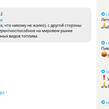
-2
17
Лет
ия
ех, что никому не жалко), с другой стороны
курентноспособное на мировом рынке
ных видов топлива.
17
Пив
16
рх ↑
16