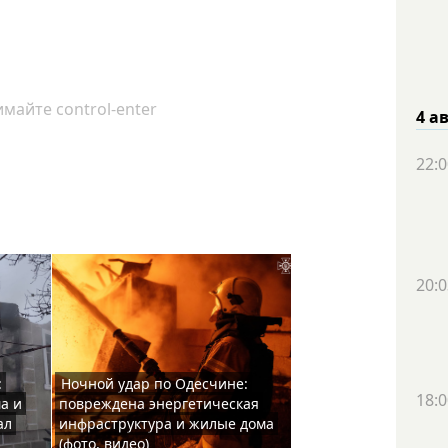
майте control-enter
4 а
22:0
20:0
:
Ночной удар по Одесчине:
18:0
а и
повреждена энергетическая
ал
инфраструктура и жилые дома
(фото, видео)