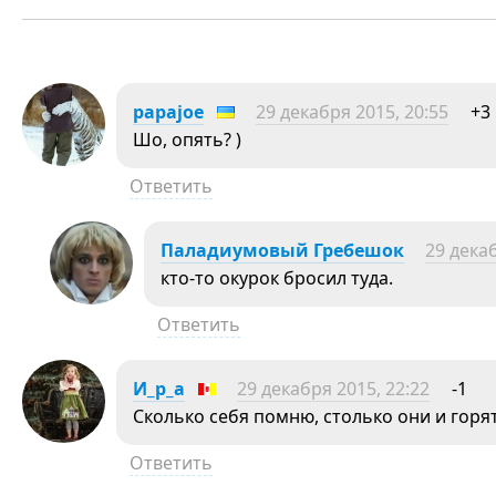
papajoe
29 декабря 2015, 20:55
+3
Шо, опять? )
Ответить
Паладиумовый Гребешок
29 декаб
кто-то окурок бросил туда.
Ответить
И_р_а
29 декабря 2015, 22:22
-1
Сколько себя помню, столько они и горят
Ответить