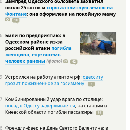
6
Зампред Одесского облсовета захватил
около 25 соток и
спрятал элитную землю на
Фонтане
: она оформлена на покойную
маму
10
6
Били по предприятию: в
Одесском районе из-за
российской атаки
погибла
женщина, еще восемь
человек ранены
(фото)
42
9
Устроился на работу агентом рф:
одесситу
грозит пожизненное за госизмену
7
7
Комбинированный удар врага по столице:
поезд в Одессу задерживается
, на станции в
Киевской области погибли
пассажиры
56
6
Френдли-фаер на День Святого Валентина: в