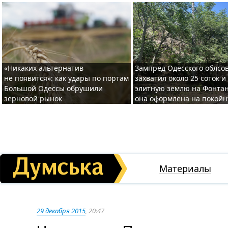
«Никаких альтернатив
Зампред Одесского облсо
не появится»: как удары по портам
захватил около 25 соток и
Большой Одессы обрушили
элитную землю на Фонтан
зерновой рынок
она оформлена на покой
Материалы
29 декабря 2015
, 20:47