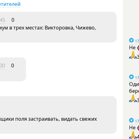
етителей
:45
0
ум в трех местах: Викторовка, Чижево,
17
Не 
:00
0
17
Оди
бер
йщики поля застраивать, видать свежих
17
Не 