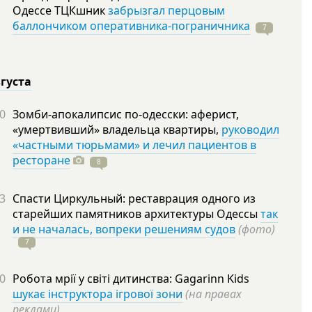
Одессе ТЦКшник
забрызгал перцовым
баллончиком оперативника-пограничника
7
вгуста
0
Зомби-апокалипсис по-одесски: аферист,
«умертвивший» владельца квартиры,
руководил
«частными тюрьмами» и лечил пациентов в
ресторане
8
3
Спасти Циркульный: реставрация одного из
старейших памятников архитектуры Одессы
так
и не началась, вопреки решениям судов
(фото)
7
0
Робота мрії у світі дитинства: Gagarinn Kids
шукає інструктора ігрової зони
(на правах
реклами)