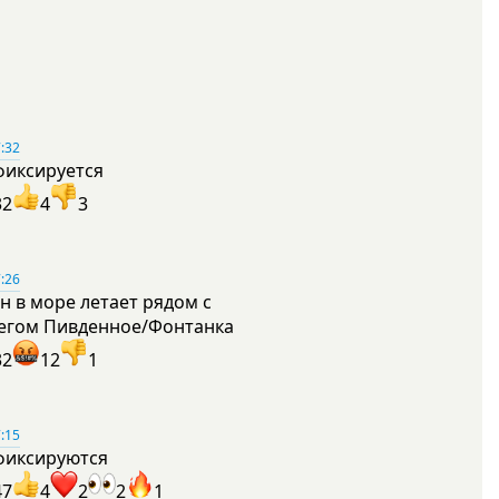
:32
фиксируется
32
4
3
:26
н в море летает рядом с
егом Пивденное/Фонтанка
32
12
1
:15
фиксируются
47
4
2
2
1