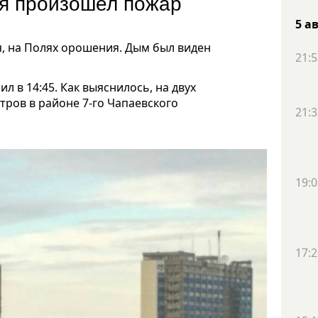
ия произошел пожар
5 а
, на Полях орошения. Дым был виден
21:5
л в 14:45. Как выяснилось, на двух
ров в районе 7-го Чапаевского
21:3
19:0
17:2