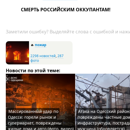
СМЕРТЬ РОССИЙСКИМ ОККУПАНТАМ!
Заметили ошибку? Выделяйте слова с ошибкой и нажи
🔥
пожар
2298 новостей
,
287
фото
Новости по этой теме:
Массированный удар по
Атака на Одесский район
Одессе: горели рынок и
повреждены частные дом
супермаркет, повреждены
инфраструктура, пострад
жилые дома и авто (фото, видео)
мужчина (обновляется)