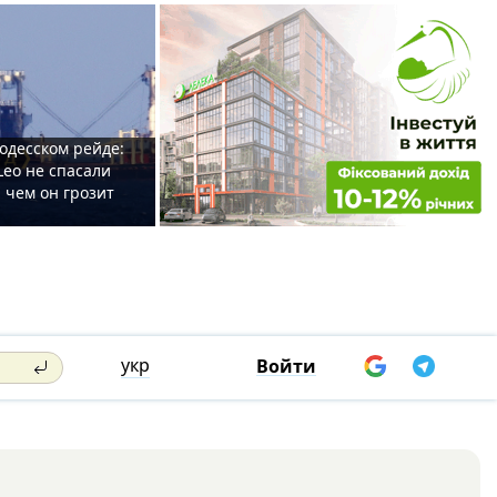
одесском рейде:
Leo не спасали
 чем он грозит
укр
Войти