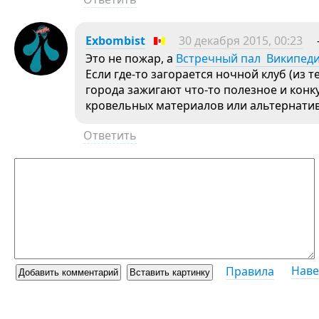
Exbombist
30 декабря 2015, 00:23
Это не пожар, а
Встречный пал Википед
Если где-то загорается ночной клуб (из т
города зажигают что-то полезное и кон
кровельных материалов или альтернатив
Ответить
Наве
Правила