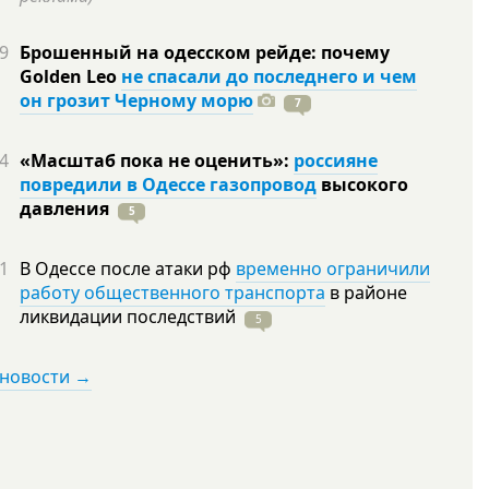
9
Брошенный на одесском рейде: почему
Golden Leo
не спасали до последнего и чем
он грозит Черному морю
7
4
«Масштаб пока не оценить»:
россияне
повредили в Одессе газопровод
высокого
давления
5
1
В Одессе после атаки рф
временно ограничили
работу общественного транспорта
в районе
ликвидации
последствий
5
 новости →