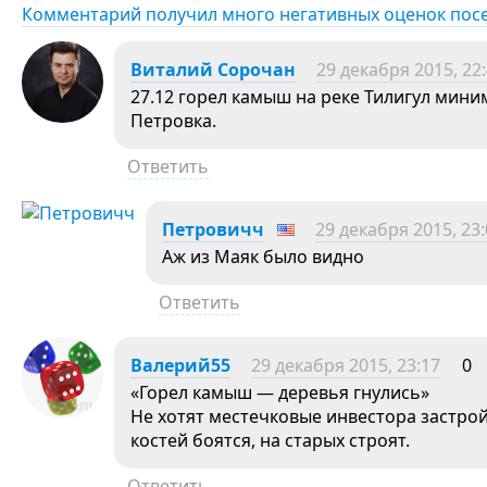
Комментарий получил много негативных оценок пос
Виталий Сорочан
29 декабря 2015, 22
27.12 горел камыш на реке Тилигул миним
Петровка.
Ответить
Петровичч
29 декабря 2015, 23
Аж из Маяк было видно
Ответить
Валерий55
29 декабря 2015, 23:17
0
«Горел камыш — деревья гнулись»
Не хотят местечковые инвестора застро
костей боятся, на старых строят.
Ответить