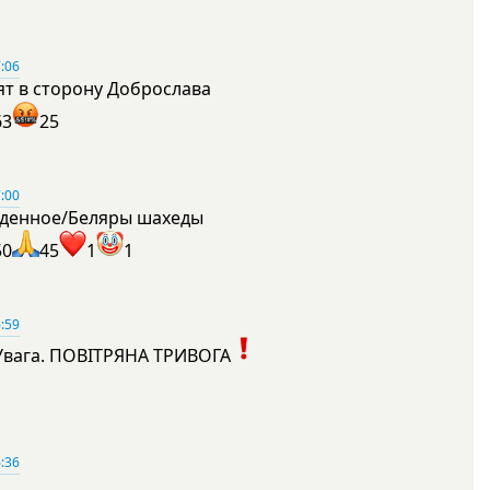
:06
ят в сторону Доброслава
63
25
:00
денное/Беляры шахеды
50
45
1
1
:59
Увага. ПОВІТРЯНА ТРИВОГА
1
:36