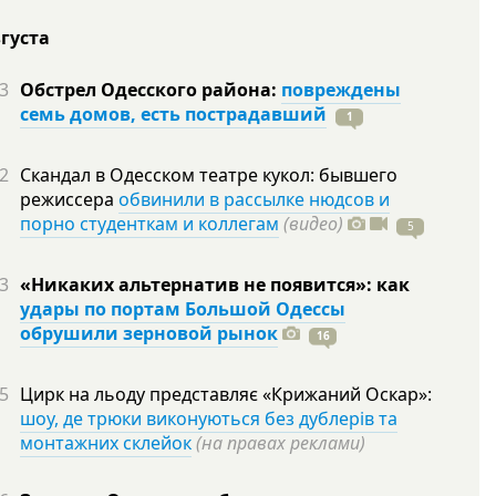
вгуста
3
Обстрел Одесского района:
повреждены
семь домов, есть пострадавший
1
2
Скандал в Одесском театре кукол: бывшего
режиссера
обвинили в рассылке нюдсов и
порно студенткам и коллегам
(видео)
5
3
«Никаких альтернатив не появится»: как
удары по портам Большой Одессы
обрушили зерновой рынок
16
5
Цирк на льоду представляє «Крижаний Оскар»:
шоу, де трюки виконуються без дублерів та
монтажних склейок
(на правах реклами)