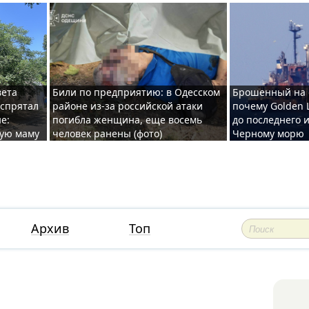
вета
Били по предприятию: в Одесском
Брошенный на 
 спрятал
районе из-за российской атаки
почему Golden 
е:
погибла женщина, еще восемь
до последнего и
ную маму
человек ранены (фото)
Черному морю
Архив
Топ