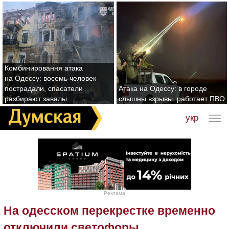
Комбинировання атака
на Одессу: восемь человек
пострадали, спасатели
Атака на Одессу: в городе
разбирают завалы
слышны взрывы, работает ПВО
укр
Реклама
На одесском перекрестке временно
отключили светофоры