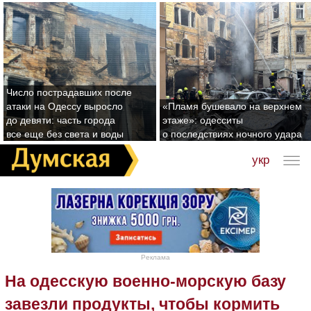
Число пострадавших после
атаки на Одессу выросло
«Пламя бушевало на верхнем
до девяти: часть города
этаже»: одесситы
все еще без света и воды
о последствиях ночного удара
укр
Реклама
На одесскую военно-морскую базу
завезли продукты, чтобы кормить