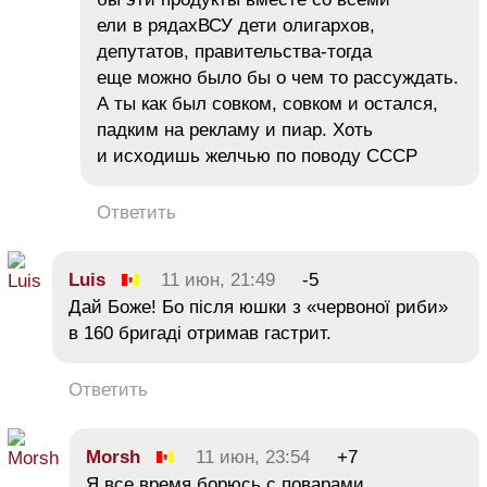
ели в рядахВСУ дети олигархов,
депутатов, правительства-тогда
еще можно было бы о чем то рассуждать.
А ты как был совком, совком и остался,
падким на рекламу и пиар. Хоть
и исходишь желчью по поводу СССР
Ответить
Luis
11 июн, 21:49
-5
Дай Боже! Бо після юшки з «червоної риби»
в 160 бригаді отримав гастрит.
Ответить
Morsh
11 июн, 23:54
+7
Я все время борюсь с поварами