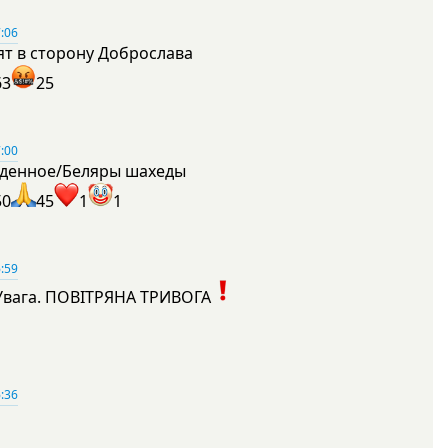
:06
ят в сторону Доброслава
63
25
:00
денное/Беляры шахеды
50
45
1
1
:59
Увага. ПОВІТРЯНА ТРИВОГА
1
:36