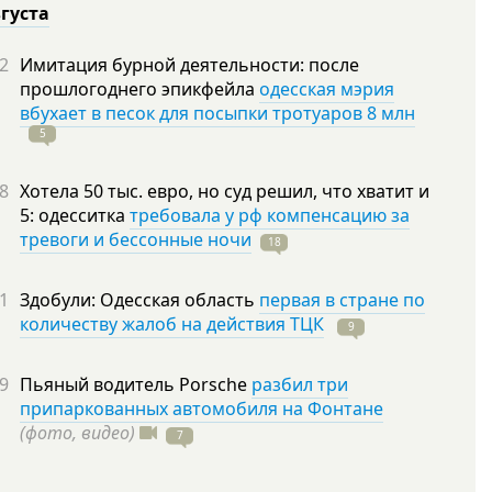
вгуста
2
Имитация бурной деятельности: после
прошлогоднего эпикфейла
одесская мэрия
вбухает в песок для посыпки тротуаров 8 млн
5
8
Хотела 50 тыс. евро, но суд решил, что хватит и
5: одесситка
требовала у рф компенсацию за
тревоги и бессонные ночи
18
1
Здобули: Одесская область
первая в стране по
количеству жалоб на действия ТЦК
9
9
Пьяный водитель Porsche
разбил три
припаркованных автомобиля на Фонтане
(фото, видео)
7