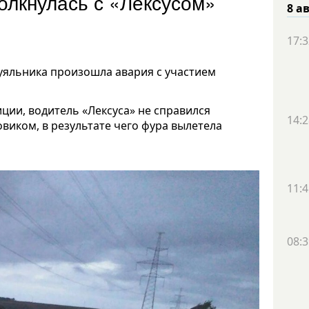
олкнулась с «Лексусом»
8 а
17:3
уяльника произошла авария с участием
ии, водитель «Лексуса» не справился
14:2
овиком, в результате чего фура вылетела
11:4
08:3