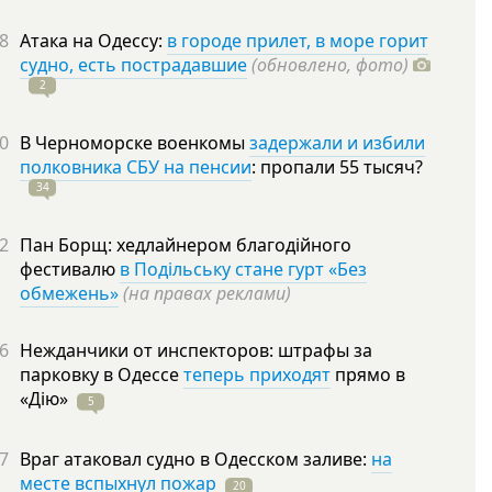
8
Атака на Одессу:
в городе прилет, в море горит
судно, есть пострадавшие
(обновлено, фото)
2
0
В Черноморске военкомы
задержали и избили
полковника СБУ на пенсии
: пропали 55
тысяч?
34
2
Пан Борщ: хедлайнером благодійного
фестивалю
в Подільську стане гурт «Без
обмежень»
(на правах реклами)
6
Нежданчики от инспекторов: штрафы за
парковку в Одессе
теперь приходят
прямо в
«Дію»
5
7
Враг атаковал судно в Одесском заливе:
на
месте вспыхнул пожар
20