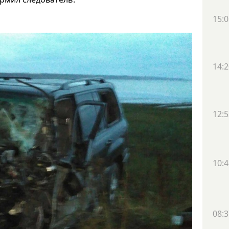
15:0
14:2
12:5
10:4
08:3