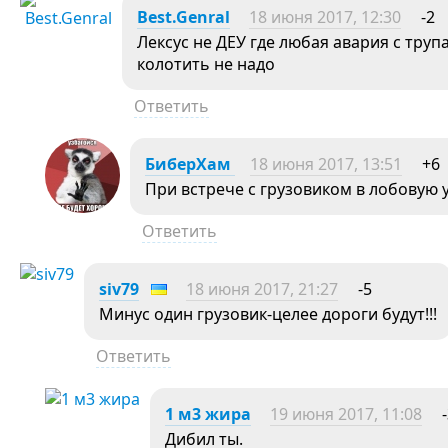
Best.Genral
18 июня 2017, 12:30
-2
Лексус не ДЕУ где любая авария с труп
колотить не надо
Ответить
БиберХам
18 июня 2017, 13:51
+6
При встрече с грузовиком в лобовую 
Ответить
siv79
18 июня 2017, 21:27
-5
Минус один грузовик-целее дороги будут!!!
Ответить
1 м3 жира
19 июня 2017, 11:08
Дибил ты.