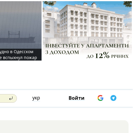
судно в Одесском
те вспыхнул пожар
укр
Войти