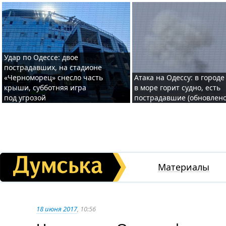
Удар по Одессе: двое
пострадавших, на стадионе
«Черноморец» снесло часть
Атака на Одессу: в городе
крыши, субботняя игра
в море горит судно, есть
под угрозой
пострадавшие (обновлено
Материалы
18 июня 2017
, 10:56