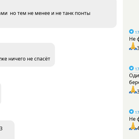
ами но тем не менее и не танк понты
17
Не 
уже ничего не спасёт
17
Оди
бер
17
Не 
-3