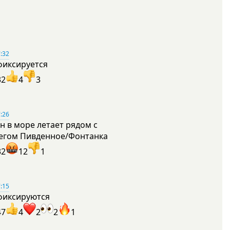
:32
фиксируется
32
4
3
:26
н в море летает рядом с
егом Пивденное/Фонтанка
32
12
1
:15
фиксируются
47
4
2
2
1