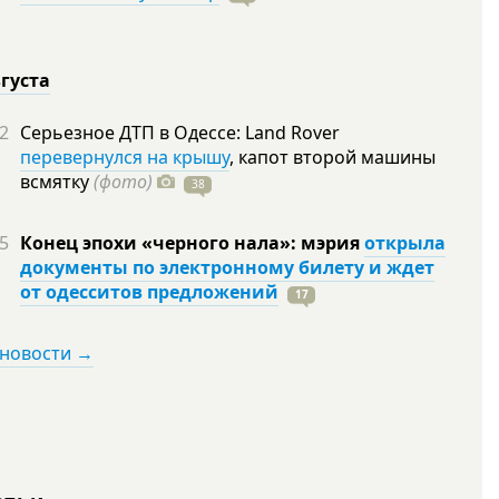
вгуста
2
Серьезное ДТП в Одессе: Land Rover
перевернулся на крышу
, капот второй машины
всмятку
(фото)
38
5
Конец эпохи «черного нала»: мэрия
открыла
документы по электронному билету и ждет
от одесситов предложений
17
 новости →