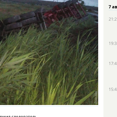
7 а
21:2
19:3
17:4
15:4
рмил следователь.