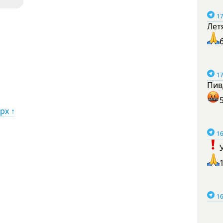
17
Лет
17
Пив
рх ↑
16
16