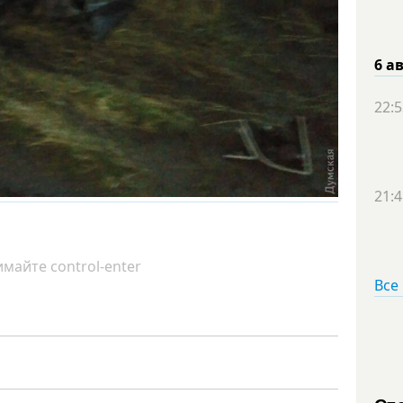
6 а
22:5
21:4
майте control-enter
Все