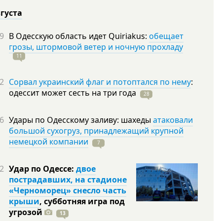
вгуста
9
В Одесскую область идет Quiriakus:
обещает
грозы, штормовой ветер и ночную прохладу
11
2
Сорвал украинский флаг и потоптался по нему
:
одессит может сесть на три
года
28
6
Удары по Одесскому заливу: шахеды
атаковали
большой сухогруз, принадлежащий крупной
немецкой компании
7
2
Удар по Одессе:
двое
пострадавших, на стадионе
«Черноморец» снесло часть
крыши
, субботняя игра под
угрозой
13