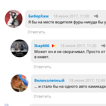
БиберХам
18 июня 2017, 11:00
+6
Я бы на месте водителя фуры никуда бы у
Ответить
Ikap666
18 июня 2017, 11:20
+6
Может он и не сворачивал. Просто от
в кювет.
Ответить
Великолепный
18 июня 2017, 12:49
… и стало бы на одного авто камикад
Ответить