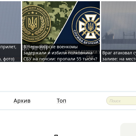
 прилет,
В Черноморске военкомы
задержали и избили полковника
Враг атаковал 
, фото)
СБУ на пенсии: пропали 55 тысяч?
заливе: на мес
Архив
Топ