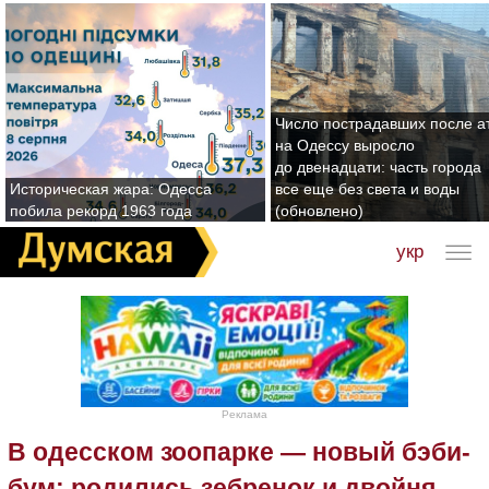
Число пострадавших после а
на Одессу выросло
до двенадцати: часть города
Историческая жара: Одесса
все еще без света и воды
побила рекорд 1963 года
(обновлено)
укр
Реклама
В одесском зоопарке — новый бэби-
бум: родились зебренок и двойня