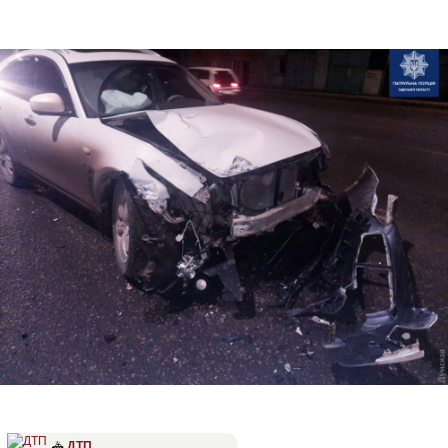
🚓
ДТП