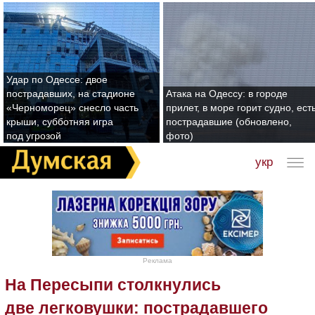
Удар по Одессе: двое
пострадавших, на стадионе
Атака на Одессу: в городе
«Черноморец» снесло часть
прилет, в море горит судно, ест
крыши, субботняя игра
пострадавшие (обновлено,
под угрозой
фото)
укр
Реклама
На Пересыпи столкнулись
две легковушки: пострадавшего