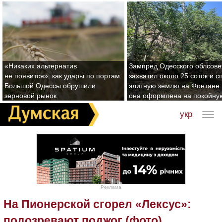
«Никаких альтернатив
Зампред Одесского облсове
не появится»: как удары по портам
захватил около 25 соток и с
Большой Одессы обрушили
элитную землю на Фонтане:
зерновой рынок
она оформлена на покойну
укр
Реклама
На Пионерской сгорел «Лексус»:
подозревают поджог (фото)