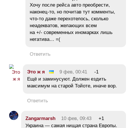
Хочу после рейса авто преобрести,
наконец-то, но почитав тут комменты,
что-то даже перехотелось, сколько
неадекватов, желающих всем
на +/- современных иномарках лишь
негатива… =(
Ответить
Это ж я
9 фев, 00:41
-1
Ещё и заминусуют. Должен ездить
максимум на старой Тойоте, иначе вор.
Ответить
Zangarmarsh
10 фев, 09:43
+1
Украина — самая нищая страна Европы.