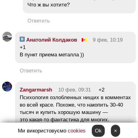
Что ж вы хотите?
Ответить
Анатолий Колдаков
9 фев, 10:19
+1
В пункт приема металла ))
Ответить
Zangarmarsh
10 фев, 09:31
+2
Психология озлобленных нищих в комментах
во всей красе. Похоже, что накопить 30-40
тысяч и купить хорошую машину —
это какая-то фантастика для многих.
Ми використовуємо
cookies
Ok
×
А это вполне посильная задача