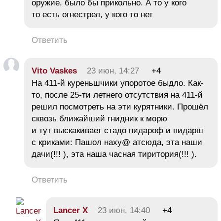
оружие, было бы прикольно. А то у кого
то есть огнестрел, у кого то нет
Ответить
Vito Vaskes
23 июн, 14:27
+4
На 411-й куреньшчики упоротое быдло. Как-
то, после 25-ти летнего отсутствия на 411-й
решил посмотреть на эти курятники. Прошёл
сквозь ближайший гнидник к морю
и тут выскакивает стадо пидароф и пидарш
с криками: Пашол наху@ атсюда, эта наши
дачи(!!! ), эта наша часная тиритория(!!! ).
Ответить
Lancer X
23 июн, 14:40
+4