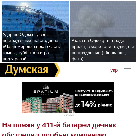
Удар по Одессе: двое
пострадавших, на стадионе
Атака на Одессу: в городе
«Черноморец» снесло часть
прилет, в море горит судно, ест
крыши, субботняя игра
пострадавшие (обновлено,
под угрозой
фото)
укр
Реклама
На пляже у 411-й батареи дачник
обстрелял дробью компанию