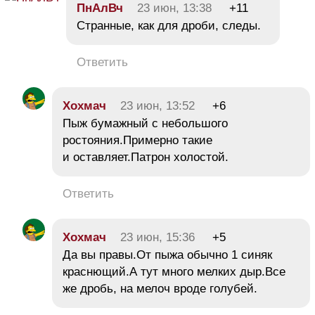
ПнАлВч
23 июн, 13:38
+11
Странные, как для дроби, следы.
Ответить
Хохмач
23 июн, 13:52
+6
Пыж бумажный с небольшого
ростояния.Примерно такие
и оставляет.Патрон холостой.
Ответить
Хохмач
23 июн, 15:36
+5
Да вы правы.От пыжа обычно 1 синяк
краснющий.А тут много мелких дыр.Все
же дробь, на мелоч вроде голубей.