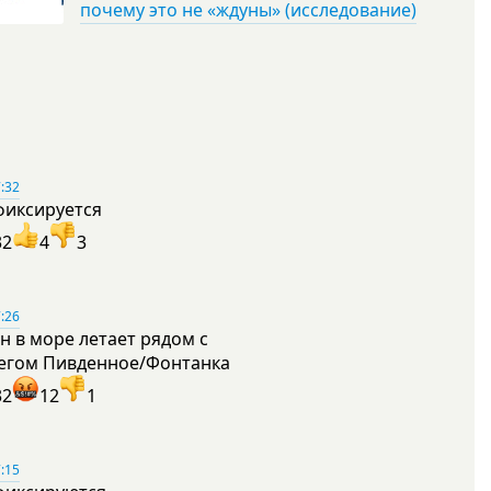
почему это не «ждуны» (исследование)
:32
фиксируется
32
4
3
:26
н в море летает рядом с
егом Пивденное/Фонтанка
32
12
1
:15