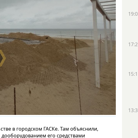
19:0
17:2
15:1
13:3
тве в городском ГАСКе. Там объяснили,
 с дооборудованием его средствами