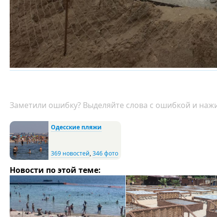
Заметили ошибку? Выделяйте слова с ошибкой и нажи
Одесские пляжи
369 новостей
,
346 фото
Новости по этой теме: