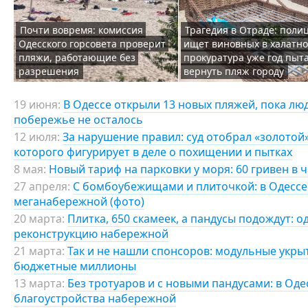
Почти вовремя: комиссия
Трагедия в Отраде: поли
Одесского горсовета проверит
ищет виновных в халатно
пляжи, работающие без
прокуратура уже год пыт
разрешения
вернуть пляж городу
19 июня:
В Одессе открыли 13 новых пляжей, пока лю
побережье не осталось
12 июля:
За нарушение правил: суд отобрал «золотой
которого фигурирует в деле о похищении и пытках
8 мая:
Новый тариф на парковки у моря: 60 гривен в 
27 апреля:
С бомбоубежищами и плиточкой: в Одессе
меганабережной (фото)
20 марта:
Плитка, 650 скамеек, а пандусы подождут: 
реконструкцию набережной
21 марта:
Так и не нашли спонсоров: модульные укрыт
бюджетные миллионы
13 марта:
Без тротуаров и с новыми пандусами: в Оде
благоустройства набережной