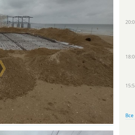
20:0
18:0
15:5
Все