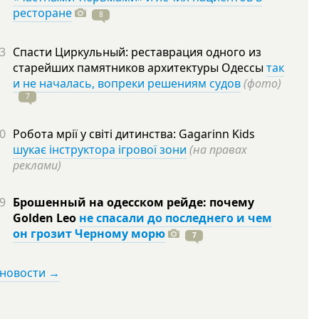
ресторане
8
3
Спасти Циркульный: реставрация одного из
старейших памятников архитектуры Одессы
так
и не началась, вопреки решениям судов
(фото)
7
0
Робота мрії у світі дитинства: Gagarinn Kids
шукає інструктора ігрової зони
(на правах
реклами)
9
Брошенный на одесском рейде: почему
Golden Leo
не спасали до последнего и чем
он грозит Черному морю
7
 новости →