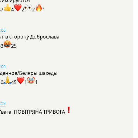
фиксируются
47
4
2
2
1
:06
ят в сторону Доброслава
63
25
:00
денное/Беляры шахеды
50
45
1
1
:59
Увага. ПОВІТРЯНА ТРИВОГА
1