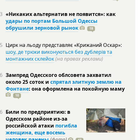
3
«Никаких альтернатив не появится»: как
удары по портам Большой Одессы
обрушили зерновой рынок
18
5
Цирк на льоду представляє «Крижаний Оскар»:
шоу, де трюки виконуються без дублерів та
монтажних склейок
(на правах реклами)
6
Зампред Одесского облсовета захватил
около 25 соток и
спрятал элитную землю на
Фонтане
: она оформлена на покойную
маму
10
6
Били по предприятию: в
Одесском районе из-за
российской атаки
погибла
женщина, еще восемь
человек ранены
(фото)