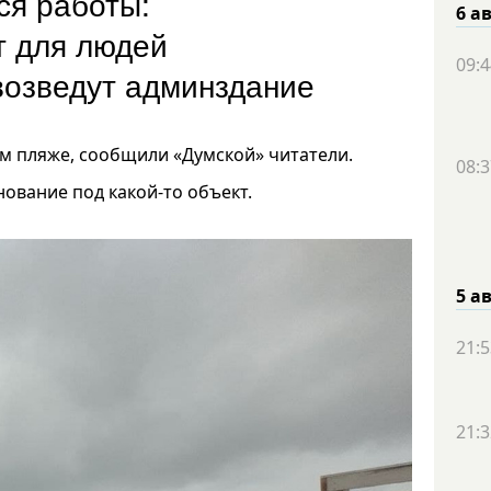
ся работы:
6 а
т для людей
09:4
 возведут админздание
м пляже, сообщили «Думской» читатели.
08:3
нование под какой-то объект.
5 а
21:5
21:3