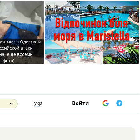
иятию: в Одесском
ссийской атаки
а, еще восемь
 (фото)
укр
Войти