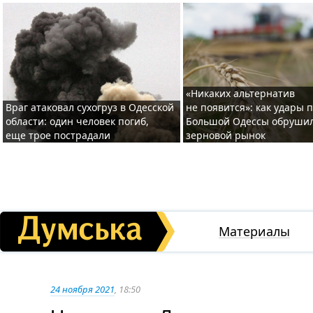
«Никаких альтернатив
Враг атаковал сухогруз в Одесской
не появится»: как удары 
области: один человек погиб,
Большой Одессы обруши
еще трое пострадали
зерновой рынок
Материалы
24 ноября 2021
, 18:50