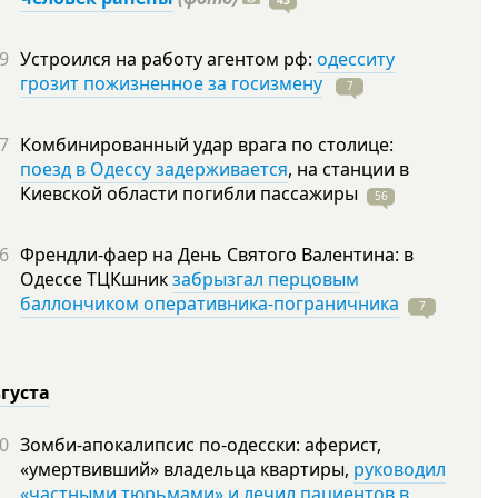
43
9
Устроился на работу агентом рф:
одесситу
грозит пожизненное за госизмену
7
7
Комбинированный удар врага по столице:
поезд в Одессу задерживается
, на станции в
Киевской области погибли
пассажиры
56
6
Френдли-фаер на День Святого Валентина: в
Одессе ТЦКшник
забрызгал перцовым
баллончиком оперативника-пограничника
7
вгуста
0
Зомби-апокалипсис по-одесски: аферист,
«умертвивший» владельца квартиры,
руководил
«частными тюрьмами» и лечил пациентов в