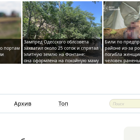
Зампред Одесского облсовета
Били по предпр
по портам
захватил около 25 соток и спрятал
районе из-за ро
ли
элитную землю на Фонтане:
погибла женщин
она оформлена на покойную маму
человек ранены
Архив
Топ