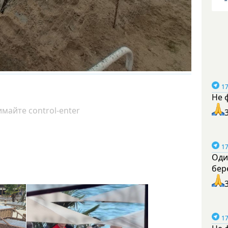
17
Не 
майте control-enter
17
Оди
бер
17