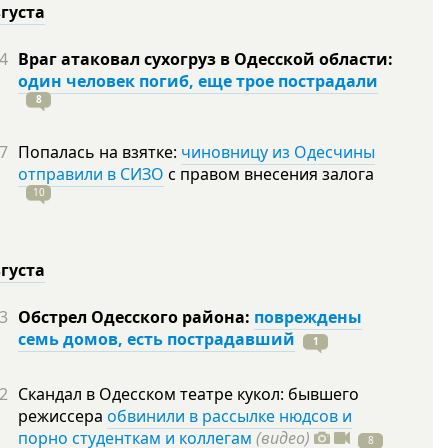
вгуста
4
Враг атаковал сухогруз в Одесской области:
один человек погиб, еще трое пострадали
8
7
Попалась на взятке:
чиновницу из Одесчины
отправили в СИЗО
с правом внесения залога
10
вгуста
3
Обстрел Одесского района:
повреждены
семь домов, есть пострадавший
1
2
Скандал в Одесском театре кукол: бывшего
режиссера
обвинили в рассылке нюдсов и
порно студенткам и коллегам
(видео)
8