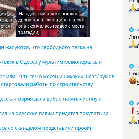
Не 
ция
На одесском пляже осколок
сти, а
дрона попал женщине в шею:
ается
она скончалась (видео с места
17
трагедии)
Лет
ди жалуются, что свободного песка на
» пляж в Одессе у мультимиллионера, сын
17
Пив
час или 10 тысяч в месяц и никаких шлагбаумов
 стартовали работы по строительству
одесская мэрия дала добро на миллионную
16
ия на одесские пляжи придется покупать за
ссе со скандалом представили проект