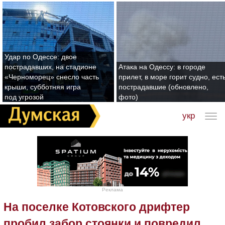
Удар по Одессе: двое
пострадавших, на стадионе
Атака на Одессу: в городе
«Черноморец» снесло часть
прилет, в море горит судно, ест
крыши, субботняя игра
пострадавшие (обновлено,
под угрозой
фото)
укр
Реклама
На поселке Котовского дрифтер
пробил забор стоянки и повредил