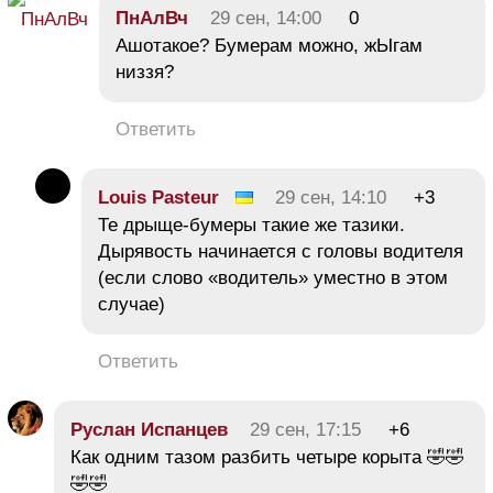
ПнАлВч
29 сен, 14:00
0
Ашотакое? Бумерам можно, жЫгам
низзя?
Ответить
Louis Pasteur
29 сен, 14:10
+3
Те дрыще-бумеры такие же тазики.
Дырявость начинается с головы водителя
(если слово «водитель» уместно в этом
случае)
Ответить
Руслан Испанцев
29 сен, 17:15
+6
Как одним тазом разбить четыре корыта 🤣🤣
🤣🤣