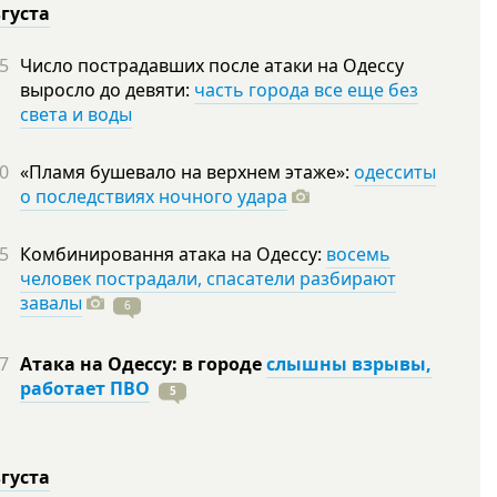
вгуста
5
Число пострадавших после атаки на Одессу
выросло до девяти:
часть города все еще без
света и воды
0
«Пламя бушевало на верхнем этаже»:
одесситы
о последствиях ночного удара
5
Комбинировання атака на Одессу:
восемь
человек пострадали, спасатели разбирают
завалы
6
7
Атака на Одессу: в городе
слышны взрывы,
работает ПВО
5
вгуста