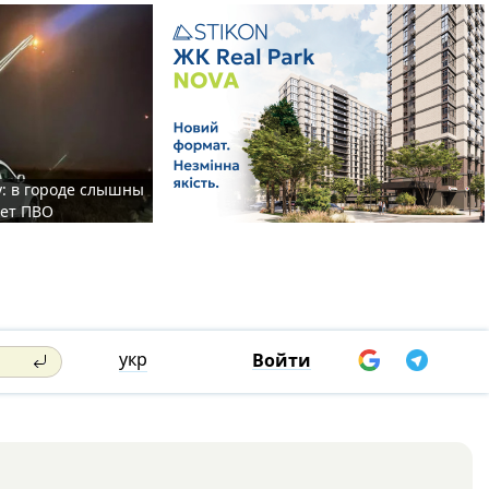
у: в городе слышны
ает ПВО
укр
Войти