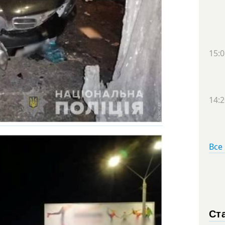
15:0
14:2
Все
Ст