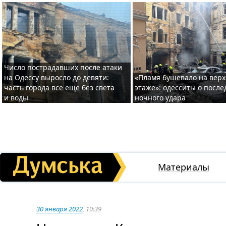
Число пострадавших после атаки
на Одессу выросло до девяти:
«Пламя бушевало на вер
часть города все еще без света
этаже»: одесситы о после
и воды
ночного удара
Материалы
30 января 2022
, 10:39