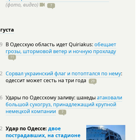
(фото, видео)
7
вгуста
9
В Одесскую область идет Quiriakus:
обещает
грозы, штормовой ветер и ночную прохладу
11
2
Сорвал украинский флаг и потоптался по нему
:
одессит может сесть на три
года
29
6
Удары по Одесскому заливу: шахеды
атаковали
большой сухогруз, принадлежащий крупной
немецкой компании
7
2
Удар по Одессе:
двое
пострадавших, на стадионе