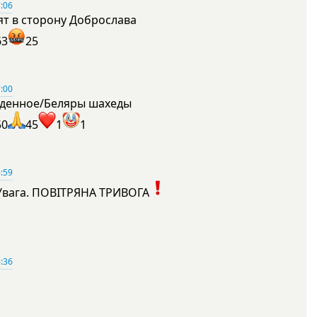
:06
ят в сторону Доброслава
63
25
:00
денное/Беляры шахеды
50
45
1
1
:59
Увага. ПОВІТРЯНА ТРИВОГА
1
:36