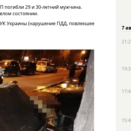
П погибли 29 и 30-летний мужчина.
елом состоянии.
6 УК Украины (нарушение ПДД, повлекшее
7 а
21:2
19:3
17:4
15:4