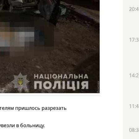
20:4
17:3
14:2
11:4
ателям пришлось разрезать
везли в больницу.
08:3