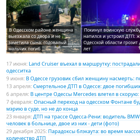
В Одесском районе женщина
Покинул воинскую службу
выезжала со двора и не
напился и устроил ДТП: 
заметила сына: годовалый
Одесской области грозит 
мальчик погиб
лет
17 июня:
Land Cruiser въехал в маршрутку: пострадал
одесситка
9 июня:
В Одессе грузовик сбил женщину насмерть: п
13 апреля:
Смертельное ДТП в Одессе: двое погибших
6 апреля:
В центре Одессы Mercedes влетел в скорую:
7 февраля:
Опасный переход на одесском Фонтане б
мэрию в суде, но не до конца
23 января:
ДТП на трассе Одесса-Рени: водитель BMW
человек в больнице, двое из них - дети (фото)
29 декабря 2025:
Парадоксы блэкаута: во время масс
количество ДТП