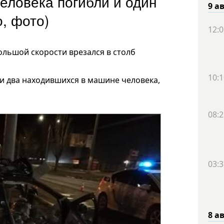
человека погибли и один
9 а
, фото)
12:0
ольшой скорости врезался в столб
10:1
ли два находившихся в машине человека,
08:2
03:3
8 а