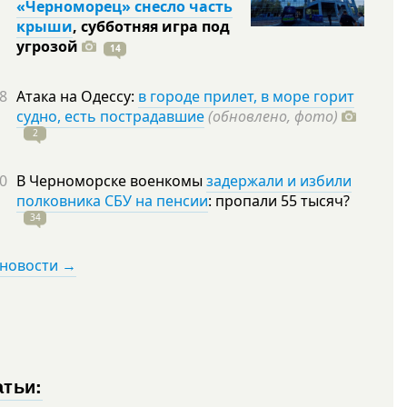
«Черноморец» снесло часть
крыши
, субботняя игра под
угрозой
14
8
Атака на Одессу:
в городе прилет, в море горит
судно, есть пострадавшие
(обновлено, фото)
2
0
В Черноморске военкомы
задержали и избили
полковника СБУ на пенсии
: пропали 55
тысяч?
34
 новости →
атьи: