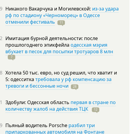
9
Никакого Вакарчука и Могилевской:
из-за удара
рф по стадиону «Черноморец» в Одессе
отменили фестиваль
11
2
Имитация бурной деятельности: после
прошлогоднего эпикфейла
одесская мэрия
вбухает в песок для посыпки тротуаров 8 млн
7
8
Хотела 50 тыс. евро, но суд решил, что хватит и
5: одесситка
требовала у рф компенсацию за
тревоги и бессонные ночи
28
1
Здобули: Одесская область
первая в стране по
количеству жалоб на действия ТЦК
12
9
Пьяный водитель Porsche
разбил три
припаркованных автомобиля на Фонтане