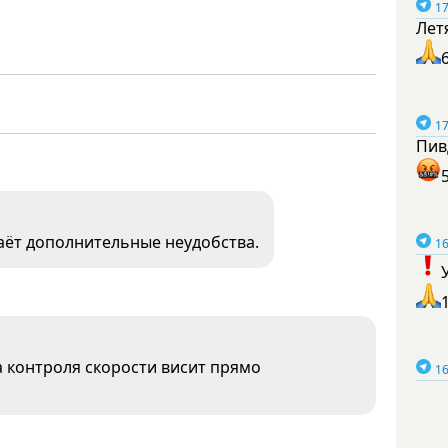
17
Лет
17
Пив
даёт дополнительные неудобства.
16
 контроля скорости висит прямо
16