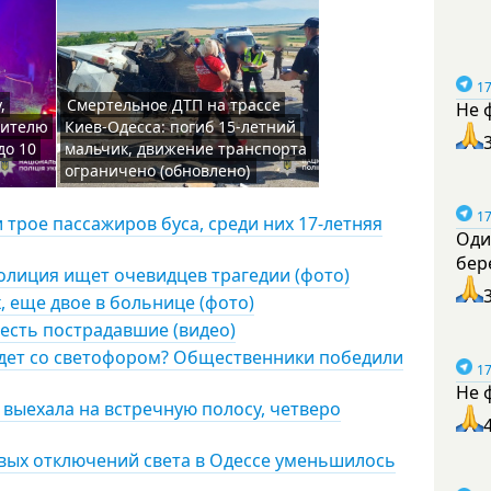
17
,
Смертельное ДТП на трассе
Не 
жителю
Киев-Одесса: погиб 15-летний
до 10
мальчик, движение транспорта
ограничено (обновлено)
17
и трое пассажиров буса, среди них 17-летняя
Оди
бер
олиция ищет очевидцев трагедии (фото)
, еще двое в больнице (фото)
 есть пострадавшие (видео)
удет со светофором? Общественники победили
17
Не 
 выехала на встречную полосу, четверо
овых отключений света в Одессе уменьшилось