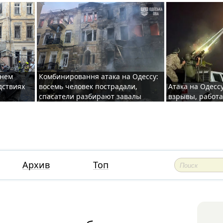
хнем
Комбинировання атака на Одессу:
дствиях
восемь человек пострадали,
Атака на Одесс
спасатели разбирают завалы
взрывы, работ
Архив
Топ