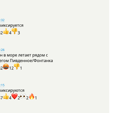
:32
фиксируется
32
4
3
:26
н в море летает рядом с
егом Пивденное/Фонтанка
32
12
1
:15
фиксируются
47
4
2
2
1