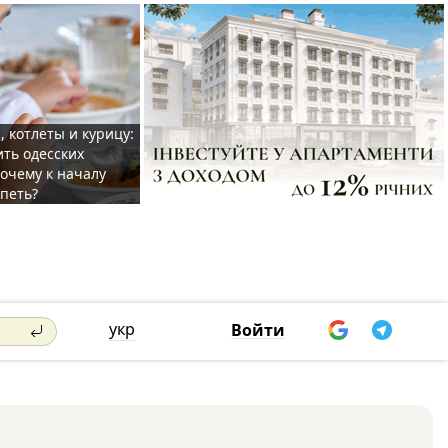
, котлеты и курицу:
ить одесских
очему к началу
спеть?
укр
Войти