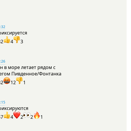
:32
фиксируется
32
4
3
:26
н в море летает рядом с
егом Пивденное/Фонтанка
32
12
1
:15
фиксируются
47
4
2
2
1