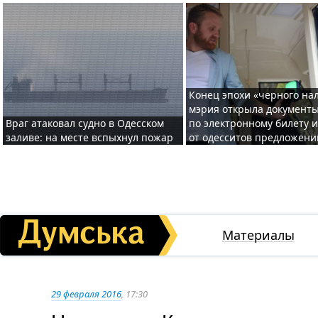
Конец эпохи «черного нал
мэрия открыла документ
Враг атаковал судно в Одесском
по электронному билету 
заливе: на месте вспыхнул пожар
от одесситов предложени
Материалы
29 февраля 2016
, 17:30