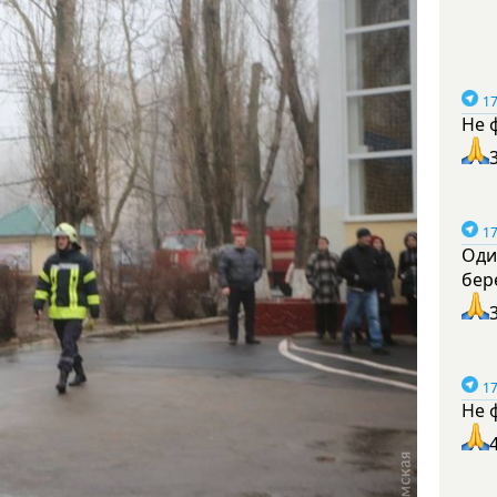
17
Не 
17
Оди
бер
17
Не 