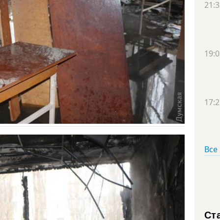
21:3
19:0
17:2
Все
Ст