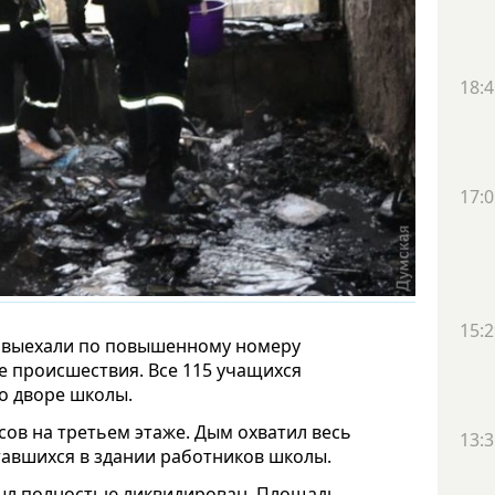
18:4
17:0
15:2
и выехали по повышенному номеру
те происшествия. Все 115 учащихся
во дворе школы.
сов на третьем этаже. Дым охватил весь
13:3
тавшихся в здании работников школы.
 был полностью ликвидирован. Площадь