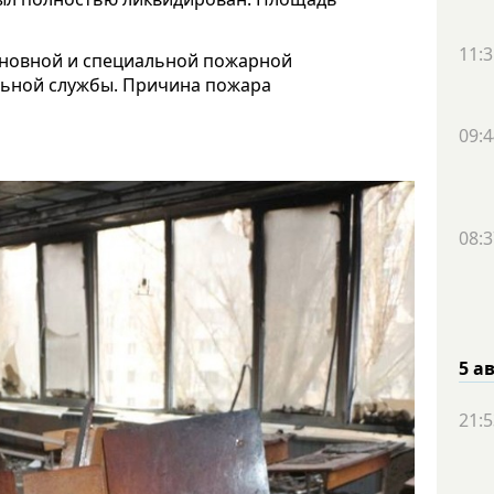
11:3
сновной и специальной пожарной
ельной службы. Причина пожара
09:4
08:3
5 а
21:5