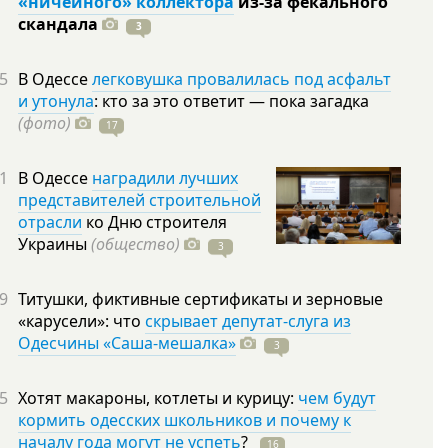
«ничейного» коллектора
из-за фекального
скандала
3
5
В Одессе
легковушка провалилась под асфальт
и утонула
: кто за это ответит — пока загадка
(фото)
17
1
В Одессе
наградили лучших
представителей строительной
отрасли
ко Дню строителя
Украины
(общество)
3
9
Титушки, фиктивные сертификаты и зерновые
«карусели»: что
скрывает депутат-слуга из
Одесчины «Саша-мешалка»
3
5
Хотят макароны, котлеты и курицу:
чем будут
кормить одесских школьников и почему к
началу года могут не успеть
?
16