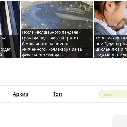
После «волшебного пенделя»:
а»:
громада под Одессой тратит
Хотят макароны
ы
6 миллионов на ремонт
чем будут корм
и ждет
«ничейного» коллектора из-за
школьников и п
й
фекального скандала
года могут не у
Архив
Топ