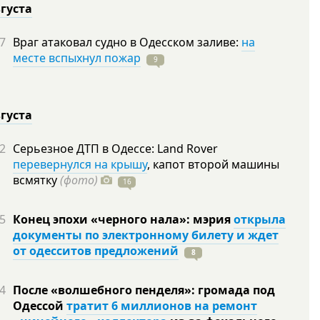
вгуста
7
Враг атаковал судно в Одесском заливе:
на
месте вспыхнул пожар
9
вгуста
2
Серьезное ДТП в Одессе: Land Rover
перевернулся на крышу
, капот второй машины
всмятку
(фото)
16
5
Конец эпохи «черного нала»: мэрия
открыла
документы по электронному билету и ждет
от одесситов предложений
8
4
После «волшебного пенделя»: громада под
Одессой
тратит 6 миллионов на ремонт