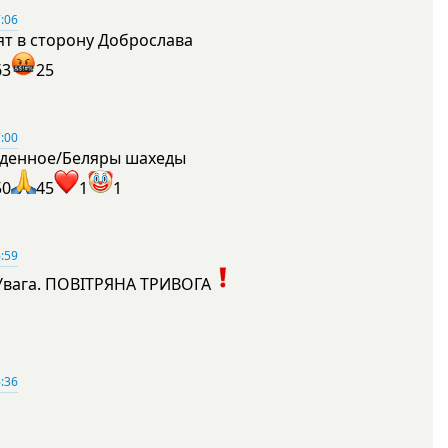
:06
ят в сторону Доброслава
63
25
:00
денное/Беляры шахеды
50
45
1
1
:59
Увага. ПОВІТРЯНА ТРИВОГА
1
:36