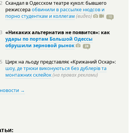
2
Скандал в Одесском театре кукол: бывшего
режиссера
обвинили в рассылке нюдсов и
порно студенткам и коллегам
(видео)
10
3
«Никаких альтернатив не появится»: как
удары по портам Большой Одессы
обрушили зерновой рынок
24
5
Цирк на льоду представляє «Крижаний Оскар»:
шоу, де трюки виконуються без дублерів та
монтажних склейок
(на правах реклами)
 новости →
атьи: