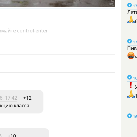
17
Лет
майте control-enter
17
Пив
16
, 17:42
+12
укцию класса!
16
6
+10