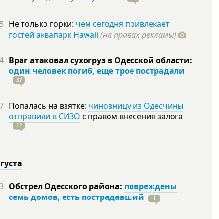
5
Не только горки:
чем сегодня привлекает
гостей аквапарк Hawaii
(на правах рекламы)
4
Враг атаковал сухогруз в Одесской области:
один человек погиб, еще трое пострадали
37
7
Попалась на взятке:
чиновницу из Одесчины
отправили в СИЗО
с правом внесения залога
12
вгуста
3
Обстрел Одесского района:
повреждены
семь домов, есть пострадавший
1