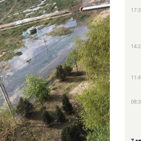
17:3
14:2
11:4
08:3
7 а