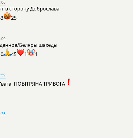
:06
ят в сторону Доброслава
63
25
:00
денное/Беляры шахеды
50
45
1
1
:59
Увага. ПОВІТРЯНА ТРИВОГА
1
:36