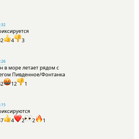
:32
фиксируется
32
4
3
:26
н в море летает рядом с
егом Пивденное/Фонтанка
32
12
1
:15
фиксируются
47
4
2
2
1