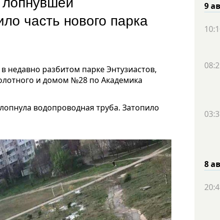
а лопнувшей
9 а
ло часть нового парка
10:1
08:2
в недавно разбитом парке Энтузиастов,
олотного и домом №28 по Академика
 лопнула водопроводная труба. Затопило
03:3
8 а
20:4