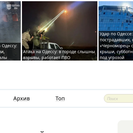
Удар по Одессе:
пострадавших, 
 Одессу:
«Черноморец» с
ли,
Атака на Одессу: в городе слышны
крыши, субботн
валы
взрывы, работает ПВО
под угрозой
Архив
Топ