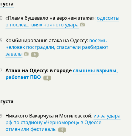
вгуста
0
«Пламя бушевало на верхнем этаже»:
одесситы
о последствиях ночного удара
5
Комбинировання атака на Одессу:
восемь
человек пострадали, спасатели разбирают
завалы
6
7
Атака на Одессу: в городе
слышны взрывы,
работает ПВО
5
вгуста
9
Никакого Вакарчука и Могилевской:
из-за удара
рф по стадиону «Черноморец» в Одессе
отменили фестиваль
9