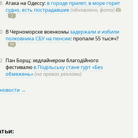
8
Атака на Одессу:
в городе прилет, в море горит
судно, есть пострадавшие
(обновлено, фото)
2
0
В Черноморске военкомы
задержали и избили
полковника СБУ на пенсии
: пропали 55
тысяч?
34
2
Пан Борщ: хедлайнером благодійного
фестивалю
в Подільську стане гурт «Без
обмежень»
(на правах реклами)
 новости →
атьи: