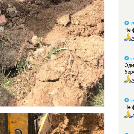
17
Не 
17
Оди
бер
17
Не 