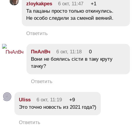
zloykakpes
6 окт, 11:47
+1
Та пацаны просто только откинулись.
Не особо следили за сменой веяний.
Ответить
ПнАлВч
6 окт, 11:18
0
Вони не боялись сісти в таку круту
тачку?
Ответить
Uliss
6 окт, 11:19
+9
Это точно новость из 2021 года?)
Ответить