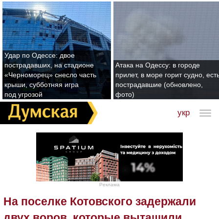
Удар по Одессе: двое
пострадавших, на стадионе
Атака на Одессу: в городе
«Черноморец» снесло часть
прилет, в море горит судно, ест
крыши, субботняя игра
пострадавшие (обновлено,
под угрозой
фото)
укр
Реклама
На поселке Котовского задержали
двух воров, которые вытащили