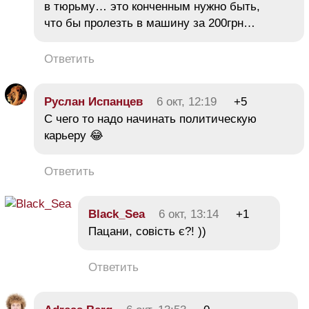
в тюрьму… это конченным нужно быть,
что бы пролезть в машину за 200грн…
Ответить
Руслан Испанцев
6 окт, 12:19
+5
С чего то надо начинать политическую
карьеру 😂
Ответить
Black_Sea
6 окт, 13:14
+1
Пацани, совість є?! ))
Ответить