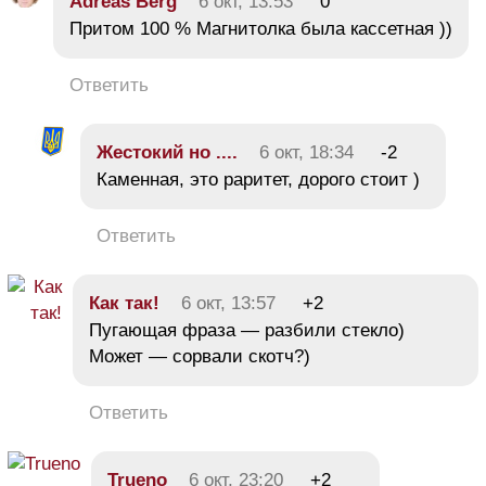
Adreas Berg
6 окт, 13:53
0
Притом 100 % Магнитолка была кассетная ))
Ответить
Жестокий но ....
6 окт, 18:34
-2
Каменная, это раритет, дорого стоит )
Ответить
Как так!
6 окт, 13:57
+2
Пугающая фраза — разбили стекло)
Может — сорвали скотч?)
Ответить
Trueno
6 окт, 23:20
+2