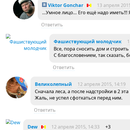
Viktor Gonchar
13 апреля 2015
…Умное лицо… Его ещё надо иметь!!! Я
Ответить
Фашиствующий молодчик
1
Все, пора сносить дом и строит
С благословением, так сказать, 
Ответить
Великолепный
12 апреля 2015, 14:19
Сначала леса, а после надстройки в 2 эта
Жаль, не успел сфоткаться перед ним.
Ответить
Dew
12 апреля 2015, 14:33
+3