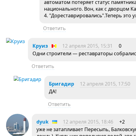
автоматом потеряет статус памятника
национального. Вон, как с дворцом К
4. "Дореставрировались".Теперь это у
Ответить
Круиз
12 апреля 2015, 15:31
0
Одни строители — реставраторы собралис
Ответить
Бригадир
12 апреля 2015, 17:50
ДА!
Ответить
dyuk
12 апреля 2015, 18:46
+2
уже не затапливает Пересыпь, Балковску