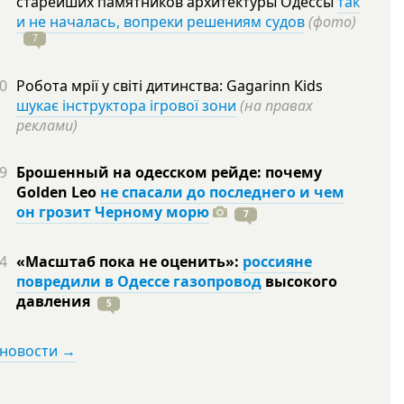
старейших памятников архитектуры Одессы
так
и не началась, вопреки решениям судов
(фото)
7
0
Робота мрії у світі дитинства: Gagarinn Kids
шукає інструктора ігрової зони
(на правах
реклами)
9
Брошенный на одесском рейде: почему
Golden Leo
не спасали до последнего и чем
он грозит Черному морю
7
4
«Масштаб пока не оценить»:
россияне
повредили в Одессе газопровод
высокого
давления
5
 новости →