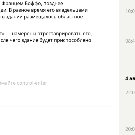
с Францем Боффо, позднее
и. В разное время его владельцами
10:0
ды в здании размещалось областное
т» — намерены отреставрировать его,
осле чего здание будет приспособлено
08:4
4 а
майте control-enter
22:0
20:0