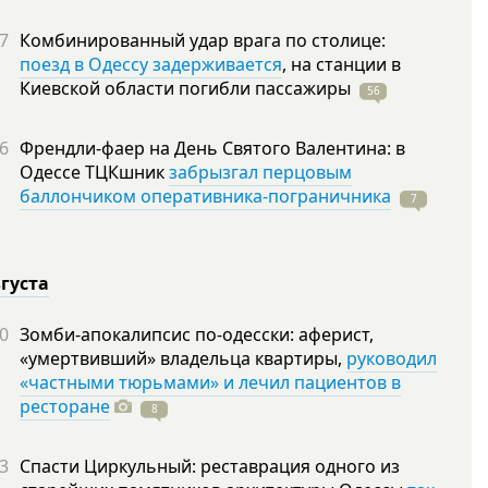
7
Комбинированный удар врага по столице:
поезд в Одессу задерживается
, на станции в
Киевской области погибли
пассажиры
56
6
Френдли-фаер на День Святого Валентина: в
Одессе ТЦКшник
забрызгал перцовым
баллончиком оперативника-пограничника
7
вгуста
0
Зомби-апокалипсис по-одесски: аферист,
«умертвивший» владельца квартиры,
руководил
«частными тюрьмами» и лечил пациентов в
ресторане
8
3
Спасти Циркульный: реставрация одного из