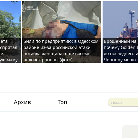
вета
Били по предприятию: в Одесском
Брошенный на 
 спрятал
районе из-за российской атаки
почему Golden 
е:
погибла женщина, еще восемь
до последнего и
ную маму
человек ранены (фото)
Черному морю
Архив
Топ