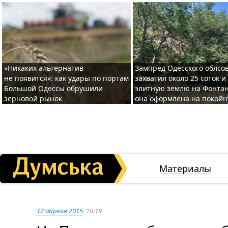
«Никаких альтернатив
Зампред Одесского облсо
не появится»: как удары по портам
захватил около 25 соток и
Большой Одессы обрушили
элитную землю на Фонтан
зерновой рынок
она оформлена на покой
Материалы
12 апреля 2015
, 10:19