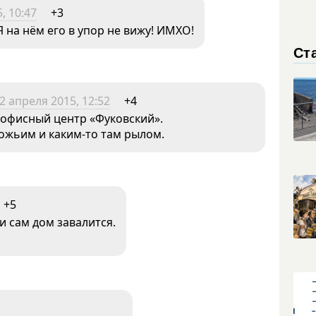
, 10:47
+3
 на нём его в упор не вижу! ИМХО!
Ст
2 апреля 2015, 12:52
+4
ь офисный центр «Фуковский».
божьим и каким-то там рылом.
+5
 и сам дом завалится.