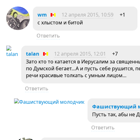
wm
12 апреля 2015, 10:59
+1
с хлыстом и битой
Ответить
talan
12 апреля 2015, 12:01
+7
Зато кто то катается в Иерусалим за священн
по Думской бегает…А и пусть себе рушится, п
речи красивые толкать с умным лицом…
Ответить
Фашиствующий 
Пусть так, абы не 
Ответить