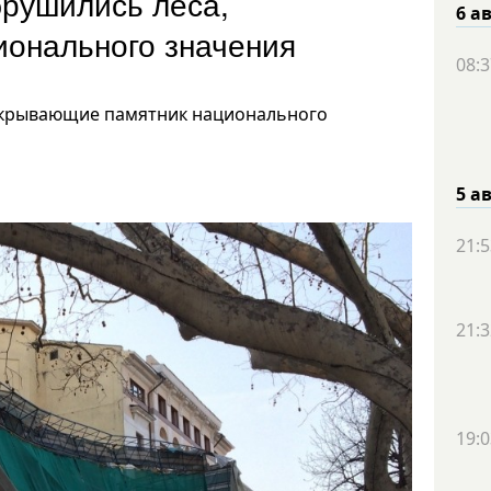
рушились леса,
6 а
ионального значения
08:3
акрывающие памятник национального
5 а
21:5
21:3
19:0