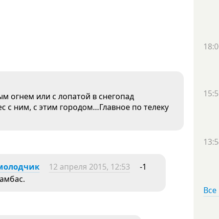
18:0
15:5
ым огнем или с лопатой в снегопад
ес с ним, с этим городом…Главное по телеку
13:5
молодчик
12 апреля 2015, 12:53
-1
Дамбас.
Все