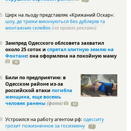
5
Цирк на льоду представляє «Крижаний Оскар»:
шоу, де трюки виконуються без дублерів та
монтажних склейок
(на правах реклами)
6
Зампред Одесского облсовета захватил
около 25 соток и
спрятал элитную землю на
Фонтане
: она оформлена на покойную
маму
10
6
Били по предприятию: в
Одесском районе из-за
российской атаки
погибла
женщина, еще восемь
человек ранены
(фото)
43
9
Устроился на работу агентом рф:
одесситу
грозит пожизненное за госизмену
7