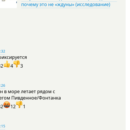
почему это не «ждуны» (исследование)
:32
фиксируется
32
4
3
:26
н в море летает рядом с
егом Пивденное/Фонтанка
32
12
1
:15