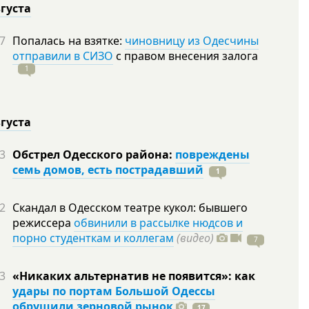
вгуста
7
Попалась на взятке:
чиновницу из Одесчины
отправили в СИЗО
с правом внесения залога
1
вгуста
3
Обстрел Одесского района:
повреждены
семь домов, есть пострадавший
1
2
Скандал в Одесском театре кукол: бывшего
режиссера
обвинили в рассылке нюдсов и
порно студенткам и коллегам
(видео)
7
3
«Никаких альтернатив не появится»: как
удары по портам Большой Одессы
обрушили зерновой рынок
17