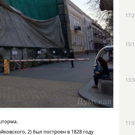
17:2
15:1
13:3
 шторма.
11:5
йковского, 2) был построен в 1828 году