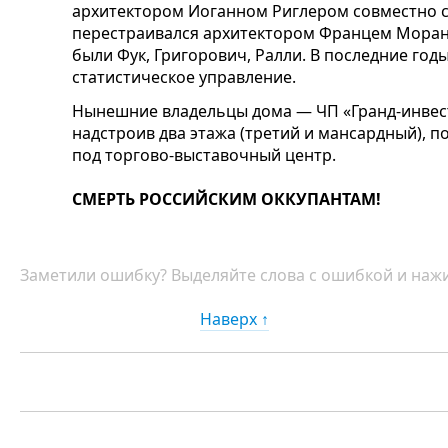
архитектором Иоганном Риглером совместно 
перестраивался архитектором Францем Моранд
были Фук, Григорович, Ралли. В последние го
статистическое управление.
Нынешние владельцы дома — ЧП «Гранд-инвес
надстроив два этажа (третий и мансардный), п
под торгово-выставочный центр.
СМЕРТЬ РОССИЙСКИМ ОККУПАНТАМ!
Заметили ошибку? Выделяйте слова с ошибкой и нажи
Наверх ↑