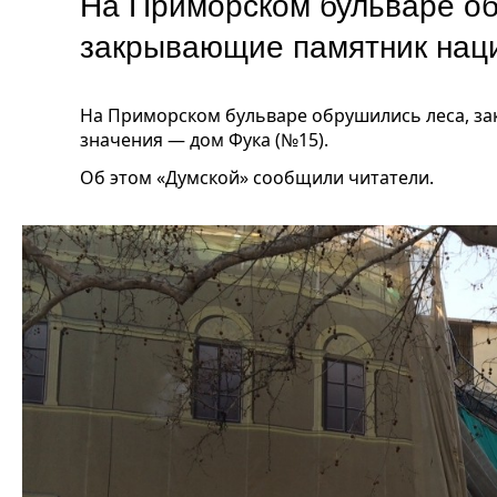
На Приморском бульваре об
закрывающие памятник нац
На Приморском бульваре обрушились леса, з
значения — дом Фука (№15).
Об этом «Думской» сообщили читатели.