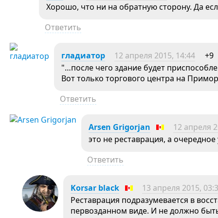
Хорошо, что ни на обратную сторону. Да есл
Ответить
гладиатор
12 апреля 2015, 14:44
+9
"…после чего здание будет приспособле
Вот только торгового центра на Примор
Ответить
Arsen Grigorjan
12 апреля 2
это не реставрация, а очередное 
Ответить
Korsar black
13 апреля 2015, 03:
Реставрация подразумевается в восс
первозданном виде. И не должно быть