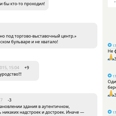
и бы кто-то проходил!
но под торгово-выставочный центр.»
ском бульваре и не хватало!
17
Не 
015, 15:04
+9
уродство!!!
17
Оди
бер
37
-3
тановлении здания в аутентичном,
 никаких надстроек и достроек. Иначе —
17