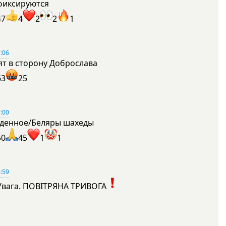
фиксируются
47
4
2
2
1
:06
ят в сторону Доброслава
63
25
:00
денное/Беляры шахеды
50
45
1
1
:59
Увага. ПОВІТРЯНА ТРИВОГА
1