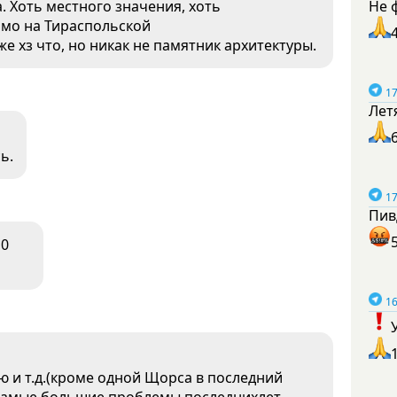
. Хоть местного значения, хоть
Не 
амо на Тираспольской
же хз что, но никак не памятник архитектуры.
17
Лет
ь.
17
Пив
0
16
ю и т.д.(кроме одной Щорса в последний