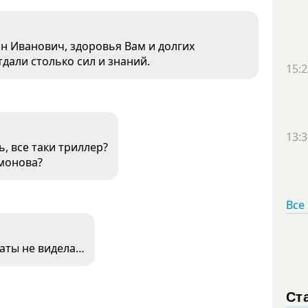
ан Иванович, здоровья Вам и долгих
дали столько сил и знаний.
15:2
13:3
ь, все таки триллер?
имонова?
Все
даты не видела…
Ст