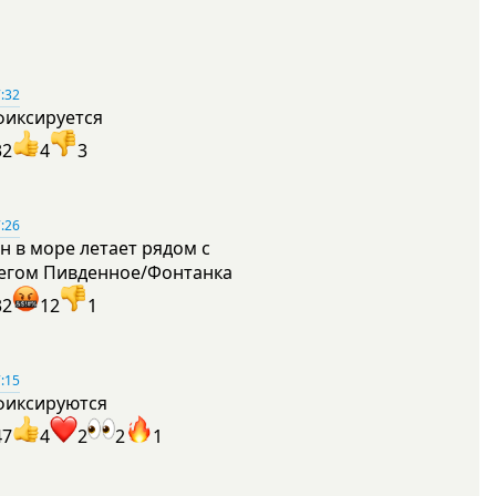
:32
фиксируется
32
4
3
:26
н в море летает рядом с
егом Пивденное/Фонтанка
32
12
1
:15
фиксируются
47
4
2
2
1