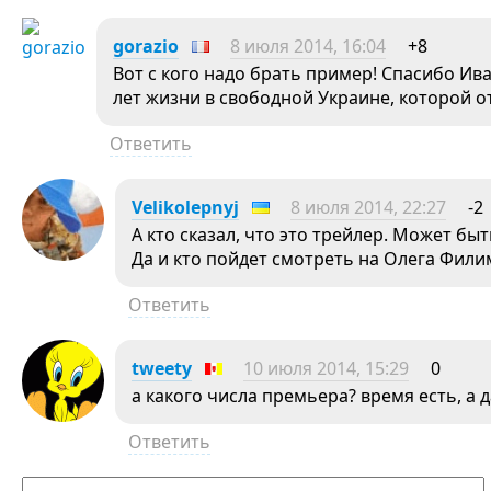
gorazio
8 июля 2014, 16:04
+8
Вот с кого надо брать пример! Спасибо Ив
лет жизни в свободной Украине, которой от
Ответить
Velikolepnyj
8 июля 2014, 22:27
-2
А кто сказал, что это трейлер. Может быт
Да и кто пойдет смотреть на Олега Фил
Ответить
tweety
10 июля 2014, 15:29
0
а какого числа премьера? время есть, а 
Ответить