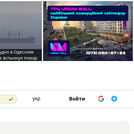
судно в Одесском
те вспыхнул пожар
укр
Войти