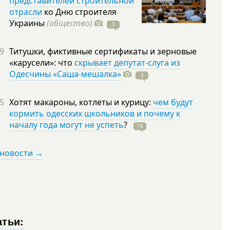
представителей строительной
отрасли
ко Дню строителя
Украины
(общество)
3
9
Титушки, фиктивные сертификаты и зерновые
«карусели»: что
скрывает депутат-слуга из
Одесчины «Саша-мешалка»
3
5
Хотят макароны, котлеты и курицу:
чем будут
кормить одесских школьников и почему к
началу года могут не успеть
?
16
 новости →
атьи: