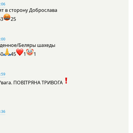
:06
ят в сторону Доброслава
63
25
:00
денное/Беляры шахеды
50
45
1
1
:59
Увага. ПОВІТРЯНА ТРИВОГА
1
:36