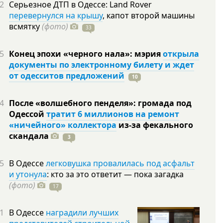
2
Серьезное ДТП в Одессе: Land Rover
перевернулся на крышу
, капот второй машины
всмятку
(фото)
33
5
Конец эпохи «черного нала»: мэрия
открыла
документы по электронному билету и ждет
от одесситов предложений
10
4
После «волшебного пенделя»: громада под
Одессой
тратит 6 миллионов на ремонт
«ничейного» коллектора
из-за фекального
скандала
3
5
В Одессе
легковушка провалилась под асфальт
и утонула
: кто за это ответит — пока загадка
(фото)
17
1
В Одессе
наградили лучших