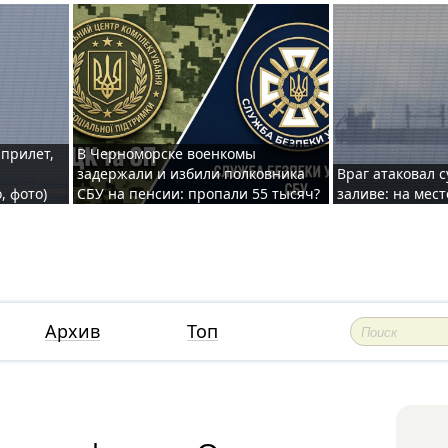
 прилет,
В Черноморске военкомы
задержали и избили полковника
Враг атаковал 
, фото)
СБУ на пенсии: пропали 55 тысяч?
заливе: на мес
Архив
Топ