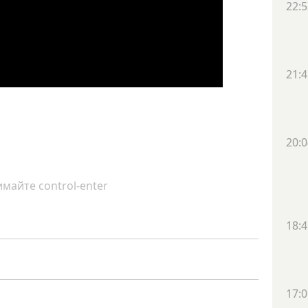
22:5
21:4
20:0
майте control-enter
18:4
17:0