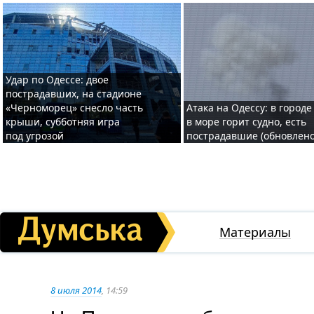
Удар по Одессе: двое
пострадавших, на стадионе
«Черноморец» снесло часть
Атака на Одессу: в городе
крыши, субботняя игра
в море горит судно, есть
под угрозой
пострадавшие (обновлено
Материалы
8 июля 2014
, 14:59