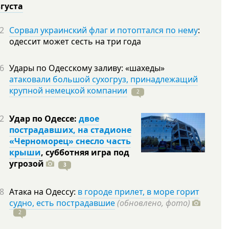
вгуста
2
Сорвал украинский флаг и потоптался по нему
:
одессит может сесть на три года
6
Удары по Одесскому заливу: «шахеды»
атаковали большой сухогруз, принадлежащий
крупной немецкой компании
2
2
Удар по Одессе:
двое
пострадавших, на стадионе
«Черноморец» снесло часть
крыши
, субботняя игра под
угрозой
3
8
Атака на Одессу:
в городе прилет, в море горит
судно, есть пострадавшие
(обновлено, фото)
2