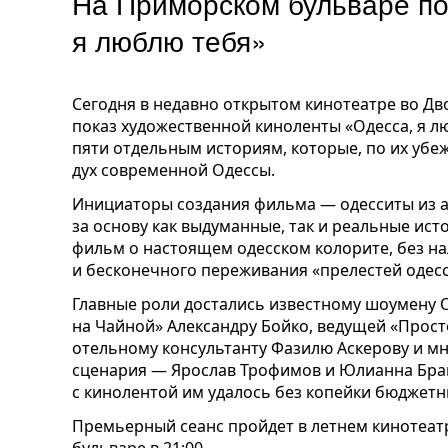
На Приморском бульваре п
я люблю тебя»
Сегодня в недавно открытом кинотеатре во Д
показ художественной киноленты «Одесса, я л
пяти отдельным историям, котор
ы
е, по их уб
дух современной Одессы.
Инициаторы создания фильма — одесситы из 
за основу как выдуманные, так и реальные ист
фильм о настоящем одесском колорите, без н
и бесконечного переживания «прелестей одесс
Главные роли достались известному шоумену О
на Чайной» Александру Бойко, ведущей «Прост
отельному консультанту Фазилю Аскерову и м
сценария — Ярослав Трофимов и Юлианна Браг
с кинолентой им удалось без копейки бюджетн
Премьерный сеанс пройдет в летнем кинотеат