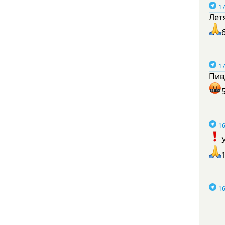
17
Лет
17
Пив
16
16