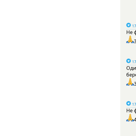
17
Не 
17
Оди
бер
17
Не 