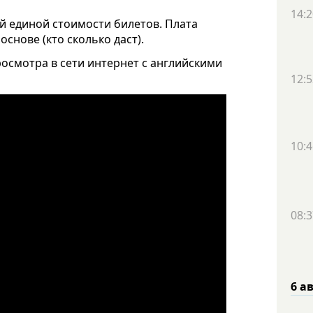
14:2
ой единой стоимости билетов. Плата
снове (кто сколько даст).
осмотра в сети интернет с английскими
12:5
10:4
08:3
6 а