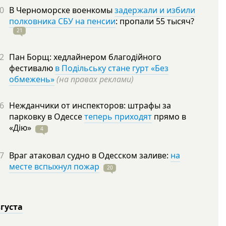
0
В Черноморске военкомы
задержали и избили
полковника СБУ на пенсии
: пропали 55
тысяч?
21
2
Пан Борщ: хедлайнером благодійного
фестивалю
в Подільську стане гурт «Без
обмежень»
(на правах реклами)
6
Нежданчики от инспекторов: штрафы за
парковку в Одессе
теперь приходят
прямо в
«Дію»
4
7
Враг атаковал судно в Одесском заливе:
на
месте вспыхнул пожар
20
вгуста