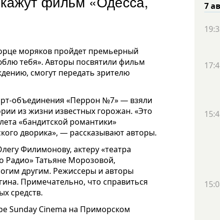
окажут фильм «Одесса,
7 а
19:3
ворце моряков пройдет премьерный
юблю тебя». Авторы посвятили фильм
17:4
еждению, смогут передать зрителю
арт-объединения «Перрон №7» — взяли
ории из жизни известных горожан. «Это
15:4
алета «бандитской романтики»
кого дворика», — рассказывают авторы.
легу Филимонову, актеру «театра
о Радио» Татьяне Морозовой,
ногим другим. Режиссеры и авторы
ина. Примечательно, что справиться
15:0
ых средств.
ре Sunday Cinema на Приморском