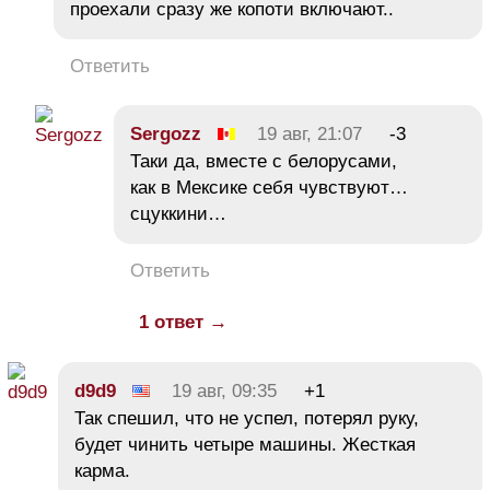
проехали сразу же копоти включают..
Ответить
Sergozz
19 авг, 21:07
-3
Таки да, вместе с белорусами,
как в Мексике себя чувствуют…
сцуккини…
Ответить
1 ответ →
d9d9
19 авг, 09:35
+1
Так спешил, что не успел, потерял руку,
будет чинить четыре машины. Жесткая
карма.