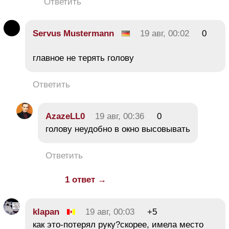
Ответить
Servus Mustermann
19 авг, 00:02
0
главное не терять голову
Ответить
AzazeLL0
19 авг, 00:36
0
голову неудобно в окно высовывать
Ответить
1 ответ →
klapan
19 авг, 00:03
+5
как это-потерял руку?скорее, имела место