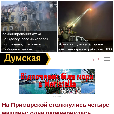
Комбинировання атака
на Одессу: восемь человек
пострадали, спасатели
Атака на Одессу: в городе
разбирают завалы
слышны взрывы, работает ПВО
укр
Реклама
На Приморской столкнулись четыре
машины: одна перевернулась,