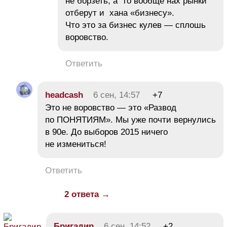
не борзеть, а то вообще нах рынки
отберут и хана «бизнесу».
Что это за бизнес кулев — сплошь
воровство.
Ответить
headcash
6 сен, 14:57
+7
Это не воровство — это «Развод
по ПОНЯТИЯМ». Мы уже почти вернулись
в 90е. До выборов 2015 ничего
не измениться!
Ответить
2 ответа →
Бригадир
6 сен, 14:52
+2