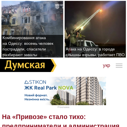
Комбинировання атака
на Одессу: восемь человек
пострадали, спасатели
Атака на Одессу: в городе
разбирают завалы
слышны взрывы, работает ПВО
укр
Реклама
На «Привозе» стало тихо:
предприниматели и администрация