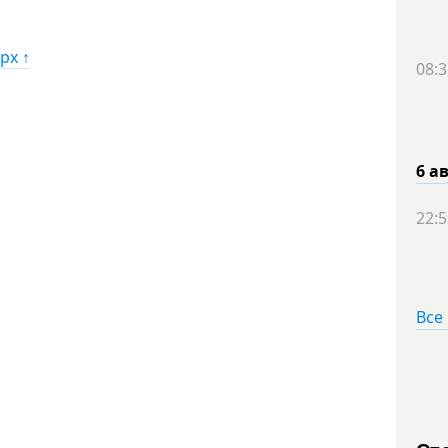
рх ↑
08:3
6 а
22:5
Все