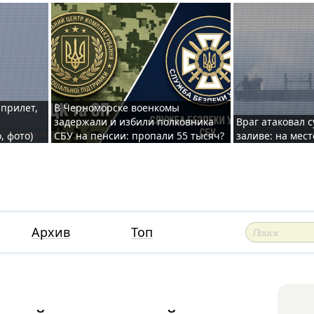
 прилет,
В Черноморске военкомы
задержали и избили полковника
Враг атаковал 
, фото)
СБУ на пенсии: пропали 55 тысяч?
заливе: на мес
Архив
Топ