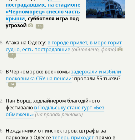
пострадавших, на стадионе
«Черноморец» снесло часть
крыши
, субботняя игра под
угрозой
13
8
Атака на Одессу:
в городе прилет, в море горит
судно, есть пострадавшие
(обновлено, фото)
2
0
В Черноморске военкомы
задержали и избили
полковника СБУ на пенсии
: пропали 55
тысяч?
34
2
Пан Борщ: хедлайнером благодійного
фестивалю
в Подільську стане гурт «Без
обмежень»
(на правах реклами)
6
Нежданчики от инспекторов: штрафы за
парковку в Одессе
теперь приходят
прямо в