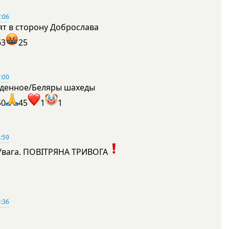
:06
ят в сторону Доброслава
63
25
:00
денное/Беляры шахеды
50
45
1
1
:59
Увага. ПОВІТРЯНА ТРИВОГА
1
:36