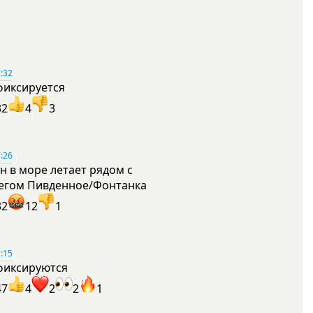
:32
фиксируется
32
4
3
:26
н в море летает рядом с
егом Пивденное/Фонтанка
32
12
1
:15
фиксируются
47
4
2
2
1