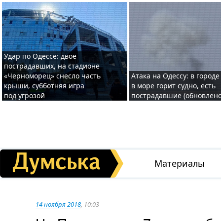
Удар по Одессе: двое
пострадавших, на стадионе
«Черноморец» снесло часть
Атака на Одессу: в городе
крыши, субботняя игра
в море горит судно, есть
под угрозой
пострадавшие (обновлено
Материалы
14 ноября 2018
, 10:03