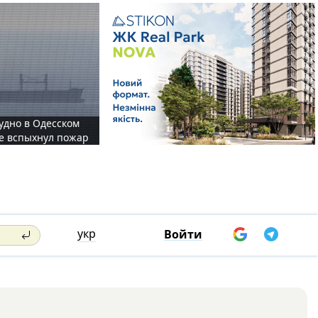
судно в Одесском
те вспыхнул пожар
укр
Войти