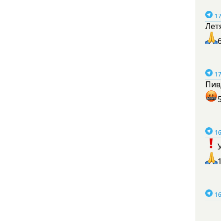
17
Лет
17
Пив
16
16