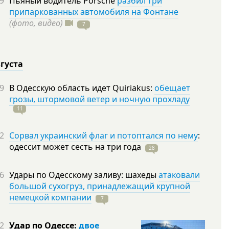
9
Пьяный водитель Porsche
разбил три
припаркованных автомобиля на Фонтане
(фото, видео)
7
вгуста
9
В Одесскую область идет Quiriakus:
обещает
грозы, штормовой ветер и ночную прохладу
11
2
Сорвал украинский флаг и потоптался по нему
:
одессит может сесть на три
года
28
6
Удары по Одесскому заливу: шахеды
атаковали
большой сухогруз, принадлежащий крупной
немецкой компании
7
2
Удар по Одессе:
двое