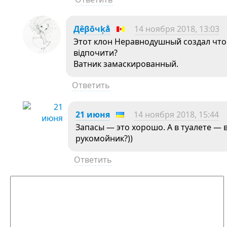
Дêβōчķẳ
14 ноября 2018, 13:03
Этот клон Неравнодушный создал чтоб
відпочити?
Ватник замаскированный.
Ответить
21 июня
14 ноября 2018, 15:44
Запасы — это хорошо. А в туалете — 
рукомойник?))
Ответить