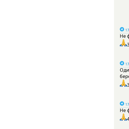
17
Не 
17
Оди
бер
17
Не 