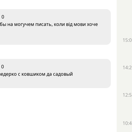
0
ы на могучем писать, коли від мови хоче
15:0
0
14:2
ведерко с ковшиком да садовый
12:5
10:4