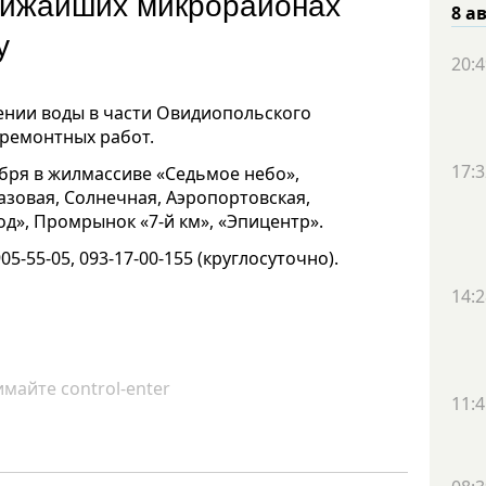
лижайших микрорайонах
8 а
ду
20:4
ении воды в части Овидиопольского
 ремонтных работ.
17:3
оября в жилмассиве «Седьмое небо»,
азовая, Солнечная, Аэропортовская,
од», Промрынок «7-й км», «Эпицентр».
05-55-05, 093-17-00-155 (круглосуточно).
14:2
майте control-enter
11:4