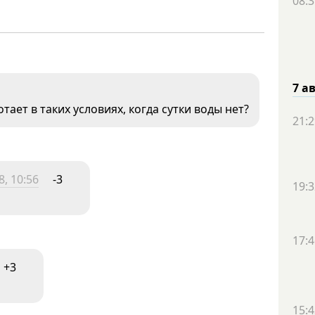
08:3
7 а
ает в таких условиях, когда сутки воды нет?
21:2
, 10:56
-3
19:3
17:4
+3
15:4