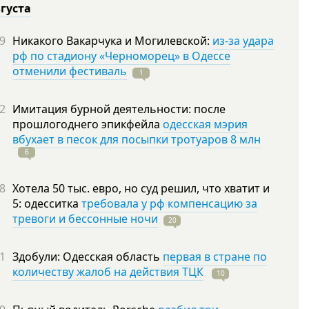
вгуста
9
Никакого Вакарчука и Могилевской:
из-за удара
рф по стадиону «Черноморец» в Одессе
отменили фестиваль
1
2
Имитация бурной деятельности: после
прошлогоднего эпикфейла
одесская мэрия
вбухает в песок для посыпки тротуаров 8 млн
6
8
Хотела 50 тыс. евро, но суд решил, что хватит и
5: одесситка
требовала у рф компенсацию за
тревоги и бессонные ночи
20
1
Здобули: Одесская область
первая в стране по
количеству жалоб на действия ТЦК
10