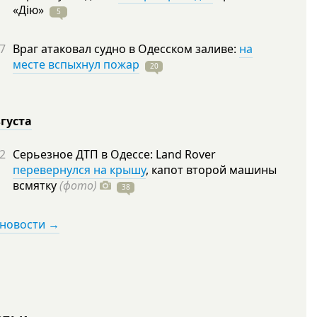
«Дію»
5
7
Враг атаковал судно в Одесском заливе:
на
месте вспыхнул пожар
20
вгуста
2
Серьезное ДТП в Одессе: Land Rover
перевернулся на крышу
, капот второй машины
всмятку
(фото)
38
 новости →