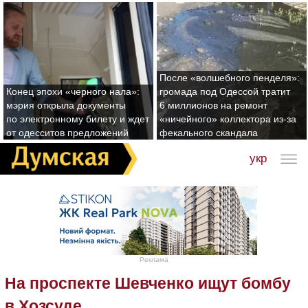
После «волшебного пенделя»:
Конец эпохи «черного нала»:
громада под Одессой тратит
мэрия открыла документы
6 миллионов на ремонт
по электронному билету и ждет
«ничейного» коллектора из-за
от одесситов предложений
фекального скандала
укр
Реклама
На проспекте Шевченко ищут бомбу
в Хозсуде