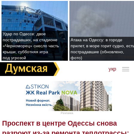
Удар по Одессе: двое
пострадавших, на стадионе
Атака на Одессу: в городе
«Черноморец» снесло часть
прилет, в море горит судно, ест
крыши, субботняя игра
пострадавшие (обновлено,
под угрозой
фото)
укр
Реклама
Проспект в центре Одессы снова
разроют из-за ремонта теплотрассы: