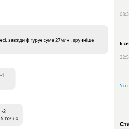
08:3
сі, завжди фігурує сума 27млн., зручніше
6 с
22:5
-1
Усі
-2
 5 точно
Ста