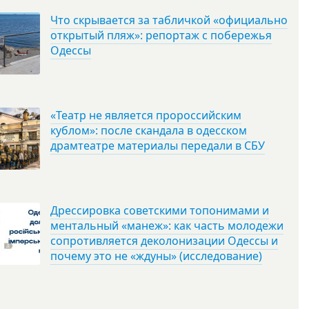
Что скрывается за табличкой «официально
открытый пляж»: репортаж с побережья
Одессы
«Театр не является пророссийским
кублом»: после скандала в одесском
драмтеатре материалы передали в СБУ
Дрессировка советскими топонимами и
ментальный «манеж»: как часть молодежи
сопротивляется деколонизации Одессы и
почему это не «ждуны» (исследование)