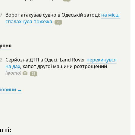
7
Ворог атакував судно в Одеській затоці:
на місці
спалахнула пожежа
20
ерпня
2
Серйозна ДТП в Одесі: Land Rover
перекинувся
на дах
, капот другої машини розтрощений
(фото)
38
 новини →
тті: