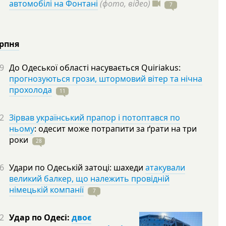
автомобілі на Фонтані
(фото, відео)
7
ерпня
9
До Одеської області насувається Quiriakus:
прогнозуються грози, штормовий вітер та нічна
прохолода
11
2
Зірвав український прапор і потоптався по
ньому
: одесит може потрапити за ґрати на три
роки
28
6
Удари по Одеській затоці: шахеди
атакували
великий балкер, що належить провідній
німецькій компанії
7
2
Удар по Одесі:
двоє