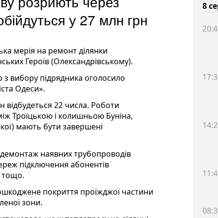
ову розриють через
8 с
обійдуться у 27 млн грн
20:4
ька мерія на ремонт ділянки
ських Героїв (Олександрівському).
17:3
р з вибору підрядника оголосило
ста Одеси».
н відбудеться 22 числа. Роботи
(між Троїцькою і колишньою Буніна,
14:2
ької) мають бути завершені
и демонтаж наявних трубопроводів
мереж підключення абонентів
11:4
р тощо.
пошкоджене покриття проїжджої частини
леної зони.
08:3