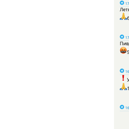
17
Лет
17
Пив
16
16