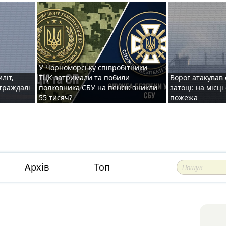
У Чорноморську співробітники
иліт,
ТЦК затримали та побили
Ворог атакував 
страждалі
полковника СБУ на пенсії: зникли
затоці: на місц
55 тисяч?
пожежа
Архів
Топ