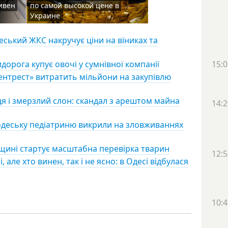
ивен
по самой высокой цене в
Украине
ський ЖКС накручує ціни на віниках та
орога купує овочі у сумнівної компанії
15:0
лентрест» витратить мільйони на закупівлю
я і змерзлий слон: скандал з арештом майна
14:2
одеську педіатриню викрили на зловживаннях
щині стартує масштабна перевірка тварин
12:5
але хто винен, так і не ясно: в Одесі відбулася
10:4