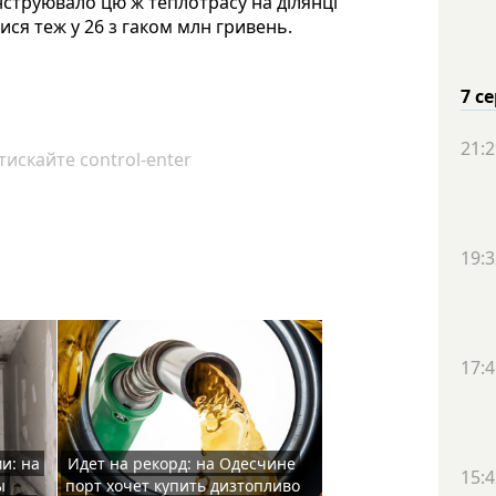
струювало цю ж теплотрасу на ділянці
ися теж у 26 з гаком млн гривень.
7 с
21:2
искайте control-enter
19:3
17:4
и: на
Идет на рекорд: на Одесчине
15:4
ы
порт хочет купить дизтопливо