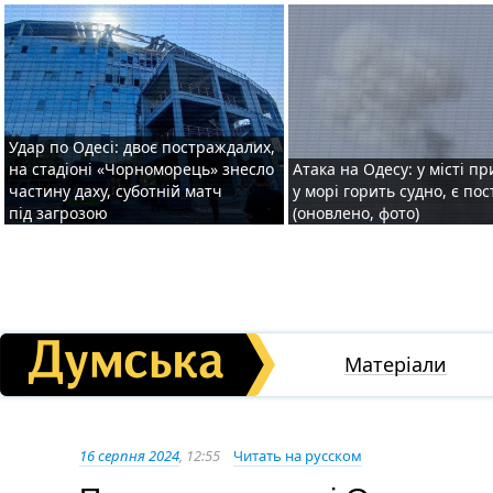
Удар по Одесі: двоє постраждалих,
на стадіоні «Чорноморець» знесло
Атака на Одесу: у місті пр
частину даху, суботній матч
у морі горить судно, є по
під загрозою
(оновлено, фото)
Матеріали
16 серпня 2024
, 12:55
Читать на русском