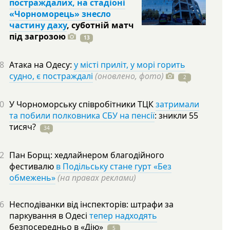
постраждалих, на стадіоні
«Чорноморець» знесло
частину даху
, суботній матч
під
загрозою
13
8
Атака на Одесу:
у місті приліт, у морі горить
судно, є постраждалі
(оновлено, фото)
2
0
У Чорноморську співробітники ТЦК
затримали
та побили полковника СБУ на пенсії
: зникли 55
тисяч?
34
2
Пан Борщ: хедлайнером благодійного
фестивалю
в Подільську стане гурт «Без
обмежень»
(на правах реклами)
6
Несподіванки від інспекторів: штрафи за
паркування в Одесі
тепер надходять
безпосередньо в
«Дію»
5