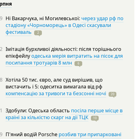
ерпня
9
Ні Вакарчука, ні Могилевської:
через удар рф по
стадіону «Чорноморець» в Одесі скасували
фестиваль
2
2
Імітація бурхливої діяльності: після торішнього
епікфейлу
одеська мерія витратить на пісок для
посипання тротуарів 8 млн
6
8
Хотіла 50 тис. євро, але суд вирішив, що
вистачить і 5: одеситка вимагала від рф
компенсацію за тривоги та безсонні ночі
20
1
Здобули: Одеська область
посіла перше місце в
країні за кількістю скарг на дії ТЦК
10
9
П'яний водій Porsche
розбив три припарковані