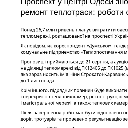
Проспект у центрі Одеси зн
ремонт теплотраси: роботи 
Понад 26,7 млн гривень планує витратити одес
тепломережі, розташованої на проспекті Україн
Як повідомляє кореспондент «Думської», тенде
комунальне підприємство «Теплопостачання мі
Пропозиції приймаються до 21 серпня, а аукціо
на ділянці тепломережі від ТК12405 до ТК1025 
яка зараз носить ім'я Ніни Строкатої-Караванс
до 1 листопада.
Крім іншого, підрядник повинен буде виконат
і перекриттів теплових камер, реконструкцію 
і магістральної мережі, а також теплових каме
Після завершення робіт має бути відновлено 
доріг, тротуарів та проведено рекультивацію зе