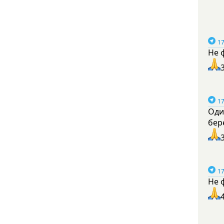
17
Не 
17
Оди
бер
17
Не 