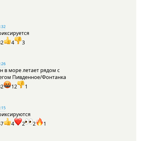
:32
фиксируется
32
4
3
:26
н в море летает рядом с
егом Пивденное/Фонтанка
32
12
1
:15
фиксируются
47
4
2
2
1