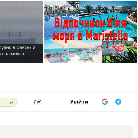
судно в Одеській
і спалахнула
рус
Увійти