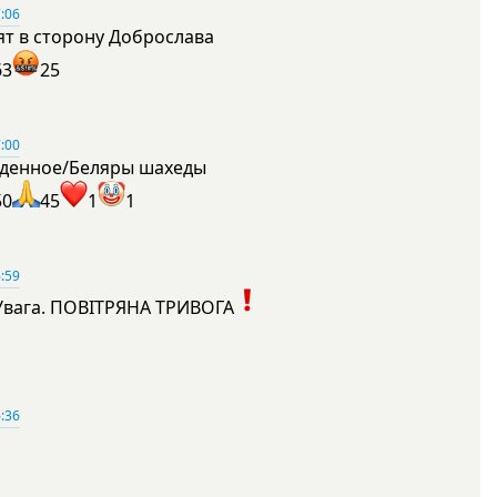
:06
ят в сторону Доброслава
63
25
:00
денное/Беляры шахеды
50
45
1
1
:59
Увага. ПОВІТРЯНА ТРИВОГА
1
:36