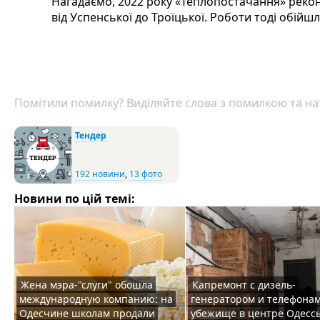
Нагадаємо, 2022 року «Теплопостачання» рекон
від Успенської до Троїцької. Роботи тоді обійшл
Помітили помилку? Виділяйте слова з помилкою та нат
Тендер
192 новини
,
13 фото
Новини по цій темі:
Жена мэра-"слуги" обошла
Капремонт с дизель-
международную компанию: на
генератором и телефонам
Одесчине школам продали
убежище в центре Одесс