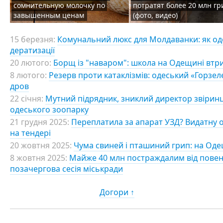
сомнительную молочку по
потратят более 20 млн гр
завышенным ценам
(фото, видео)
15 березня:
Комунальний люкс для Молдаванки: як оде
дератизації
20 лютого:
Борщ із "наваром": школа на Одещині втрид
8 лютого:
Резерв проти катаклізмів: одеський «Горзе
дров
22 січня:
Мутний підрядник, зниклий директор звіринц
одеського зоопарку
21 грудня 2025:
Переплатила за апарат УЗД? Видатну 
на тендері
20 жовтня 2025:
Чума свиней і пташиний грип: на Оде
8 жовтня 2025:
Майже 40 млн постраждалим від повені, 
позачергова сесія міськради
Догори ↑