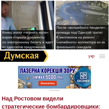
После «волшебного пенделя»:
Конец эпохи «черного нала»:
громада под Одессой тратит
мэрия открыла документы
6 миллионов на ремонт
по электронному билету и ждет
«ничейного» коллектора из-за
от одесситов предложений
фекального скандала
укр
Реклама
Над Ростовом видели
стратегические бомбардировщики: