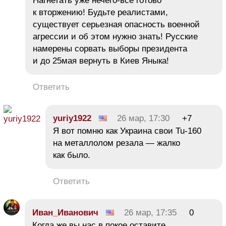
Нагнетать уже нечего-все готово
к вторжению! Будьте реалистами,
существует серьезная опасность военной
агрессии и об этом нужно знать! Русские
намерены сорвать выборы президента
и до 25мая вернуть в Киев Яныка!
Ответить
yuriy1922
26 мар, 17:30
+7
Я вот помню как Украина свои Tu-160
на металлолом резала — жалко
как было.
Ответить
Иван_Иванович
26 мар, 17:35
0
Когда же вы нас в покое оставите,