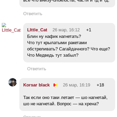
все что внизу-блокпосты, части и тд и тд.
Ответить
LIttle_Cat
26 мар, 16:12
+1
Блин ну нафик нагнетать?
Что тут крылатыми ракетами
обстреливать? Сагайдачного? Что еще?
Что Медведь тут забыл?
Ответить
Korsar black
26 мар, 16:19
+18
Так если оно таки летает — шо нагнетай,
шо не нагнетай. Вопрос — на хрена?