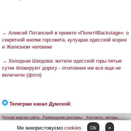
← Алексей Потапский в проекте «Полит#Backstage»: о
секретной кнопке горсовета, кулуарах одесской мэрии
и Железном человеке
→ Холодная Шкодова: жители одесской горы пятые
сутки блокируют дорогу - отопление им все еще не
включили (фото)
Телеграм канал Думской
:
Полная версия сайта
Размещение рекламы
Контакты, авторы,
редакция
Telegram-канал
Приложение:
iPhone
Android
Ми використовуємо
cookies
Ok
×
Прислать фото через telegram
Patreon