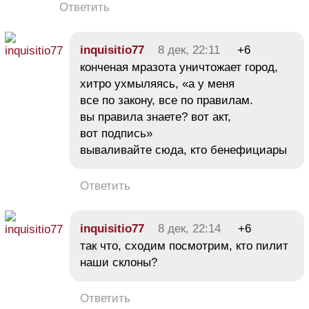
Ответить
іnquіsitіо77
8 дек, 22:11
+6
конченая мразота уничтожает город,
хитро ухмыляясь, «а у меня
все по закону, все по правилам.
вы правила знаете? вот акт,
вот подпись»
вываливайте сюда, кто бенефициары
Ответить
іnquіsitіо77
8 дек, 22:14
+6
так что, сходим посмотрим, кто пилит
наши склоны?
Ответить