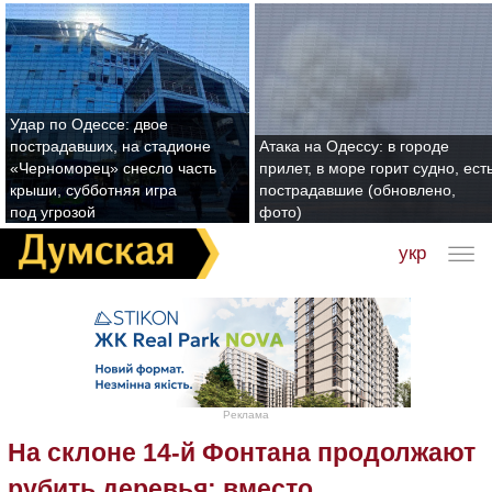
Удар по Одессе: двое
пострадавших, на стадионе
Атака на Одессу: в городе
«Черноморец» снесло часть
прилет, в море горит судно, ест
крыши, субботняя игра
пострадавшие (обновлено,
под угрозой
фото)
укр
Реклама
На склоне 14-й Фонтана продолжают
рубить деревья: вместо