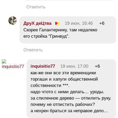
Ответить
ДруХ деЦтва
19 июн, 16:46
+6
Скорее Галантернику, там недалеко
его стройка "Гринвуд".
Ответить
іnquіsitіо77
19 июн, 17:00
+6
как-же они все эти временщики
торгаши и хапуги общественной
собственности ***.
надо чтото с ними делать… уроды.
за спиленное дерево — отпилить руку.
почему не отпистить рабочих?
а нехрен браться за неправое дело…