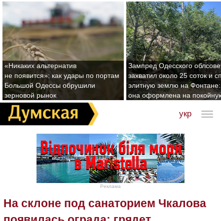
«Никаких альтернатив
Зампред Одесского облсове
не появится»: как удары по портам
захватил около 25 соток и с
Большой Одессы обрушили
элитную землю на Фонтане:
зерновой рынок
она оформлена на покойну
укр
Реклама
На склоне под санаторием Чкалова
появилась ограда: грядет