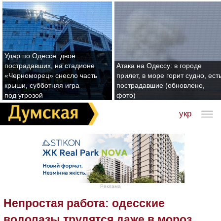
Удар по Одессе: двое
пострадавших, на стадионе
Атака на Одессу: в городе
«Черноморец» снесло часть
прилет, в море горит судно, ест
крыши, субботняя игра
пострадавшие (обновлено,
под угрозой
фото)
укр
Реклама
Непростая работа: одесские
водолазы трудятся даже в мороз,