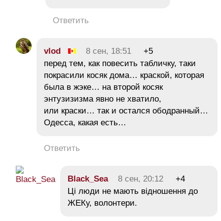
Ответить
vlod
8 сен, 18:51
+5
перед тем, как повесить табличку, таки
покрасили косяк дома… краской, которая
была в жэке… на второй косяк
энтузизизма явно не хватило,
или краски… так и остался ободранный…
Одесса, какая есть…
Ответить
Black_Sea
8 сен, 20:12
+4
Ці люди не мають відношення до
ЖЕКу, волонтери.