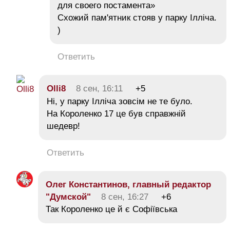
для своего постамента»
Схожий пам'ятник стояв у парку Ілліча.
)
Ответить
Olli8
8 сен, 16:11
+5
Ні, у парку Ілліча зовсім не те було.
На Короленко 17 це був справжній
шедевр!
Ответить
Олег Константинов, главный редактор
"Думской"
8 сен, 16:27
+6
Так Короленко це й є Софіївська