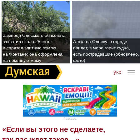
Зампред Одесского облсовета
захватил около 25 соток
Атака на Одессу: в городе
и спрятал элитную землю
прилет, в море горит судно,
на Фонтане: она оформлена
есть пострадавшие (обновлено,
на покойную маму
фото)
укр
Реклама
«Если вы этого не сделаете,
так вас ждет такое…».