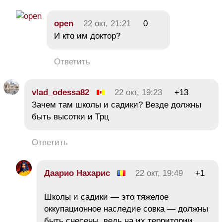
open
22 окт, 21:21
0
И кто им доктор?
Ответить
vlad_odessa82
22 окт, 19:23
+13
Зачем там школы и садики? Везде должны
быть высотки и Трц
Ответить
Даарио Нахарис
22 окт, 19:49
+1
Школы и садики — это тяжелое
оккупационное наследие совка — должны
быть снесены, ведь на их территории