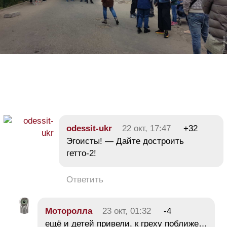
odessit-ukr
22 окт, 17:47
+32
Эгоисты! — Дайте достроить
гетто-2!
Ответить
Moтoроллa
23 окт, 01:32
-4
ещё и детей привели, к греху поближе…