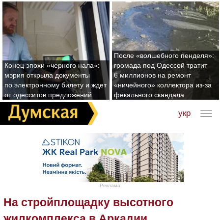
После «волшебного пенделя»:
Конец эпохи «черного нала»:
громада под Одессой тратит
мэрия открыла документы
6 миллионов на ремонт
по электронному билету и ждет
«ничейного» коллектора из-за
от одесситов предложений
фекального скандала
укр
Реклама
На стройплощадку высотного
жилкомплекса в Аркадии