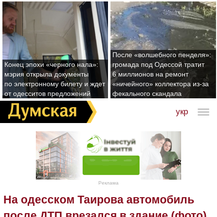
После «волшебного пенделя»:
Конец эпохи «черного нала»:
громада под Одессой тратит
мэрия открыла документы
6 миллионов на ремонт
по электронному билету и ждет
«ничейного» коллектора из-за
от одесситов предложений
фекального скандала
укр
Реклама
На одесском Таирова автомобиль
после ДТП врезался в здание (фото)