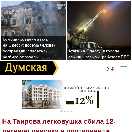
Комбинировання атака
на Одессу: восемь человек
пострадали, спасатели
Атака на Одессу: в городе
разбирают завалы
слышны взрывы, работает ПВО
укр
Реклама
На Таирова легковушка сбила 12-
летнюю девочку и протаранила