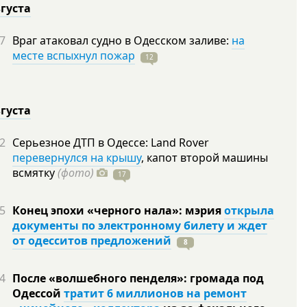
вгуста
7
Враг атаковал судно в Одесском заливе:
на
месте вспыхнул пожар
12
вгуста
2
Серьезное ДТП в Одессе: Land Rover
перевернулся на крышу
, капот второй машины
всмятку
(фото)
17
5
Конец эпохи «черного нала»: мэрия
открыла
документы по электронному билету и ждет
от одесситов предложений
8
4
После «волшебного пенделя»: громада под
Одессой
тратит 6 миллионов на ремонт