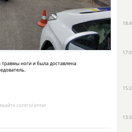
18:4
17:0
 травмы ноги и была доставлена
ледователь.
15:2
майте control-enter
13:3