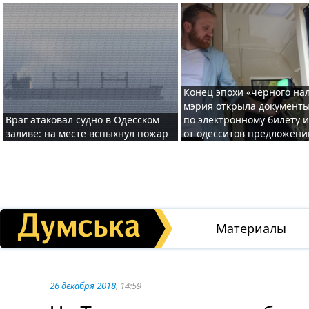
Конец эпохи «черного нал
мэрия открыла документ
Враг атаковал судно в Одесском
по электронному билету 
заливе: на месте вспыхнул пожар
от одесситов предложени
Материалы
26 декабря 2018
, 14:59