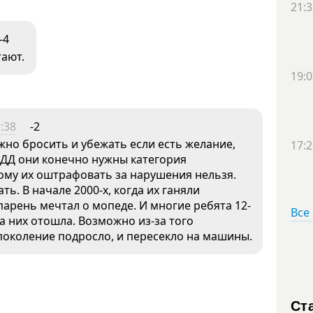
21:3
-4
тают.
19:0
:38
-2
жно бросить и убежать если есть желание,
17:2
 ПДД они конечно нужны категория
тому их оштрафовать за нарушения нельзя.
ь. В начале 2000-х, когда их ганяли
парень мечтал о мопеде. И многие ребята 12-
Все
а них отошла. Возможно из-за того
поколение подросло, и пересекло на машины.
Ст