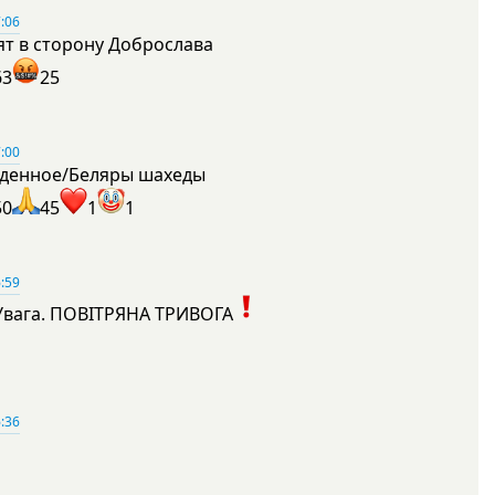
:06
ят в сторону Доброслава
63
25
:00
денное/Беляры шахеды
50
45
1
1
:59
Увага. ПОВІТРЯНА ТРИВОГА
1
:36