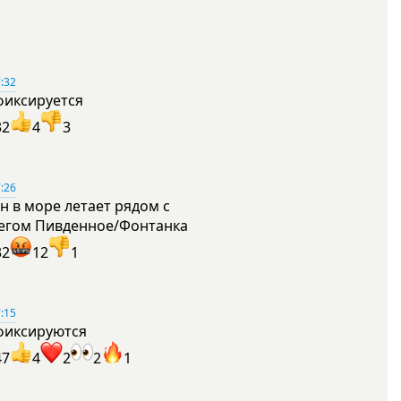
:32
фиксируется
32
4
3
:26
н в море летает рядом с
егом Пивденное/Фонтанка
32
12
1
:15
фиксируются
47
4
2
2
1