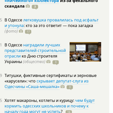
«ничейного» коллектора
из-за фекального
скандала
3
5
В Одессе
легковушка провалилась под асфальт
и утонула
: кто за это ответит — пока загадка
(фото)
17
1
В Одессе
наградили лучших
представителей строительной
отрасли
ко Дню строителя
Украины
(общество)
3
9
Титушки, фиктивные сертификаты и зерновые
«карусели»: что
скрывает депутат-слуга из
Одесчины «Саша-мешалка»
3
5
Хотят макароны, котлеты и курицу:
чем будут
кормить одесских школьников и почему к
началу года могут не успеть
?
16