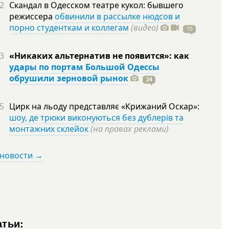
2
Скандал в Одесском театре кукол: бывшего
режиссера
обвинили в рассылке нюдсов и
порно студенткам и коллегам
(видео)
10
3
«Никаких альтернатив не появится»: как
удары по портам Большой Одессы
обрушили зерновой рынок
24
5
Цирк на льоду представляє «Крижаний Оскар»:
шоу, де трюки виконуються без дублерів та
монтажних склейок
(на правах реклами)
 новости →
атьи: