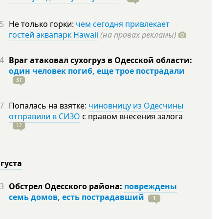
5
Не только горки:
чем сегодня привлекает
гостей аквапарк Hawaii
(на правах рекламы)
4
Враг атаковал сухогруз в Одесской области:
один человек погиб, еще трое пострадали
37
7
Попалась на взятке:
чиновницу из Одесчины
отправили в СИЗО
с правом внесения залога
12
вгуста
3
Обстрел Одесского района:
повреждены
семь домов, есть пострадавший
1