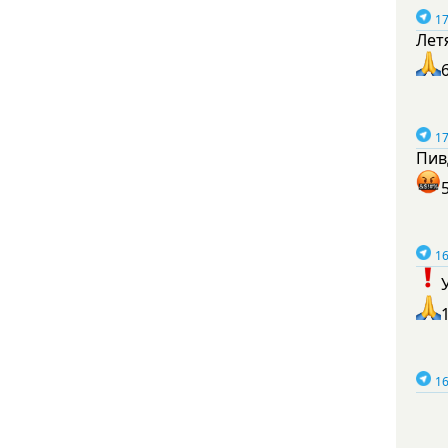
17
Лет
17
Пив
16
16