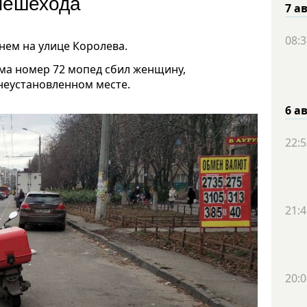
пешехода
7 а
08:3
нем на улице Королева.
ма номер 72 мопед сбил женщину,
неустановленном месте.
6 а
22:5
21:4
20:0