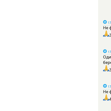
17
Не 
17
Оди
бер
17
Не 