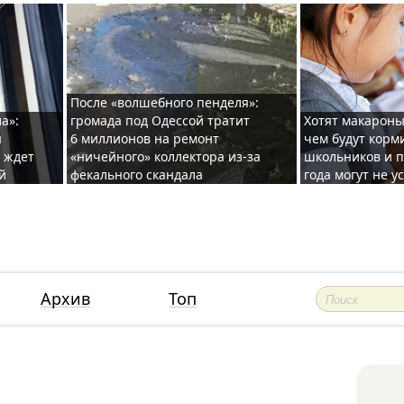
После «волшебного пенделя»:
а»:
громада под Одессой тратит
Хотят макароны
ы
6 миллионов на ремонт
чем будут корм
и ждет
«ничейного» коллектора из-за
школьников и п
й
фекального скандала
года могут не у
Архив
Топ