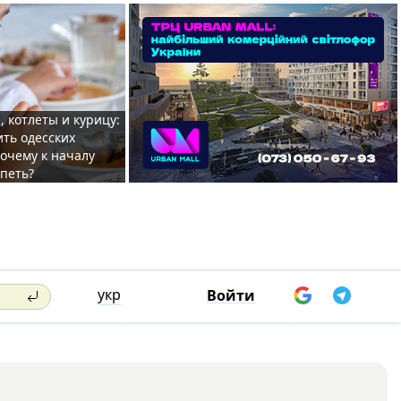
, котлеты и курицу:
ить одесских
очему к началу
спеть?
укр
Войти