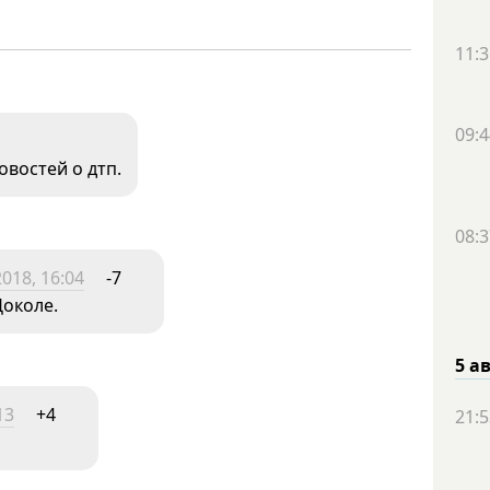
11:3
09:4
овостей о дтп.
08:3
018, 16:04
-7
Доколе.
5 а
13
+4
21:5