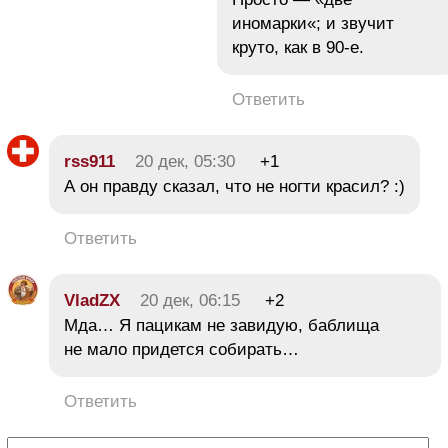
иномарки«; и звучит
круто, как в 90-е.
Ответить
rss911
20 дек, 05:30
+1
А он правду сказал, что не ногти красил? :)
Ответить
VladZX
20 дек, 06:15
+2
Мда… Я пацикам не завидую, баблища
не мало придется собирать…
Ответить