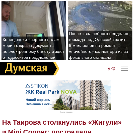
После «волшебного пенделя»:
Конец эпохи «черного нала»:
громада под Одессой тратит
мэрия открыла документы
6 миллионов на ремонт
по электронному билету и ждет
«ничейного» коллектора из-за
от одесситов предложений
фекального скандала
укр
Реклама
На Таирова столкнулись «Жигули»
и Mini Cooper: пострадала