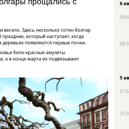
болгары прощались с
6 а
09:4
 весело. Здесь несколько сотен болгар
праздник, который наступает, когда
на деревьях появляются первые почки.
08:3
оровье бело-красные амулеты
, а в конце марта их подвязывают
5 а
21:5
21:3