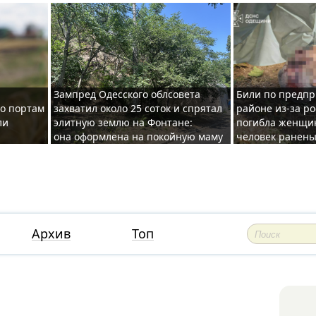
Зампред Одесского облсовета
Били по предпр
по портам
захватил около 25 соток и спрятал
районе из-за ро
ли
элитную землю на Фонтане:
погибла женщин
она оформлена на покойную маму
человек ранены
Архив
Топ