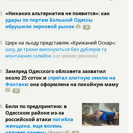
3
«Никаких альтернатив не появится»: как
удары по портам Большой Одессы
обрушили зерновой рынок
18
5
Цирк на льоду представляє «Крижаний Оскар»:
шоу, де трюки виконуються без дублерів та
монтажних склейок
(на правах реклами)
6
Зампред Одесского облсовета захватил
около 25 соток и
спрятал элитную землю на
Фонтане
: она оформлена на покойную
маму
10
6
Били по предприятию: в
Одесском районе из-за
российской атаки
погибла
женщина, еще восемь
человек ранены
(фото)