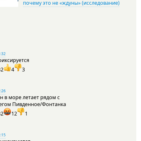
почему это не «ждуны» (исследование)
:32
фиксируется
32
4
3
:26
н в море летает рядом с
егом Пивденное/Фонтанка
32
12
1
:15