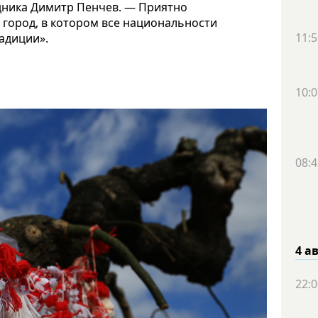
здника Димитр Пенчев. — Приятно
город, в котором все национальности
11:5
адиции».
10:0
08:4
4 а
22:0