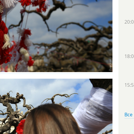
20:0
18:0
15:5
Все