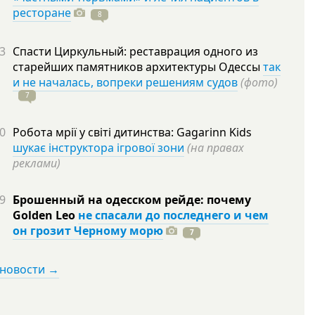
ресторане
8
3
Спасти Циркульный: реставрация одного из
старейших памятников архитектуры Одессы
так
и не началась, вопреки решениям судов
(фото)
7
0
Робота мрії у світі дитинства: Gagarinn Kids
шукає інструктора ігрової зони
(на правах
реклами)
9
Брошенный на одесском рейде: почему
Golden Leo
не спасали до последнего и чем
он грозит Черному морю
7
 новости →