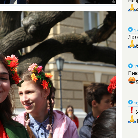
Не 
17
Лет
17
Пив
16