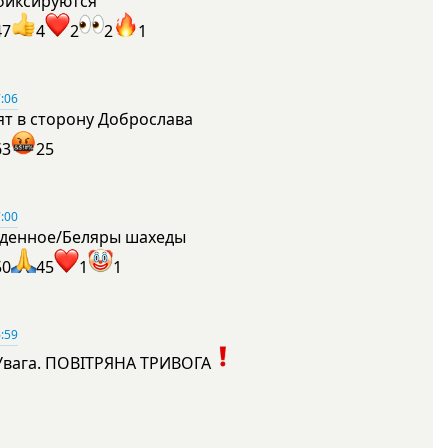
фиксируются
47
4
2
2
1
:06
ят в сторону Доброслава
63
25
:00
денное/Беляры шахеды
50
45
1
1
:59
Увага. ПОВІТРЯНА ТРИВОГА
1