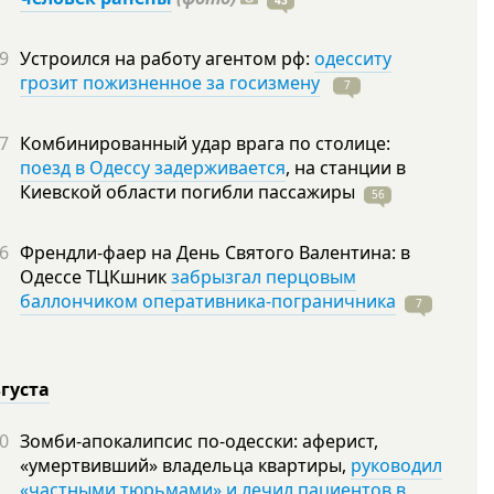
43
9
Устроился на работу агентом рф:
одесситу
грозит пожизненное за госизмену
7
7
Комбинированный удар врага по столице:
поезд в Одессу задерживается
, на станции в
Киевской области погибли
пассажиры
56
6
Френдли-фаер на День Святого Валентина: в
Одессе ТЦКшник
забрызгал перцовым
баллончиком оперативника-пограничника
7
вгуста
0
Зомби-апокалипсис по-одесски: аферист,
«умертвивший» владельца квартиры,
руководил
«частными тюрьмами» и лечил пациентов в