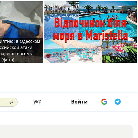
иятию: в Одесском
ссийской атаки
а, еще восемь
 (фото)
укр
Войти