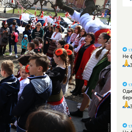
17
Не 
17
Оди
бер
17