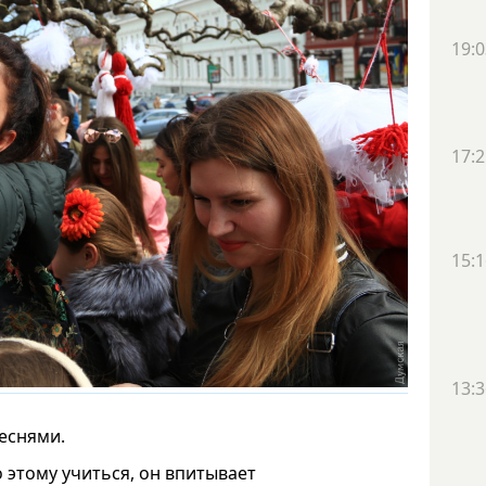
19:0
17:2
15:1
13:3
еснями.
 этому учиться, он впитывает