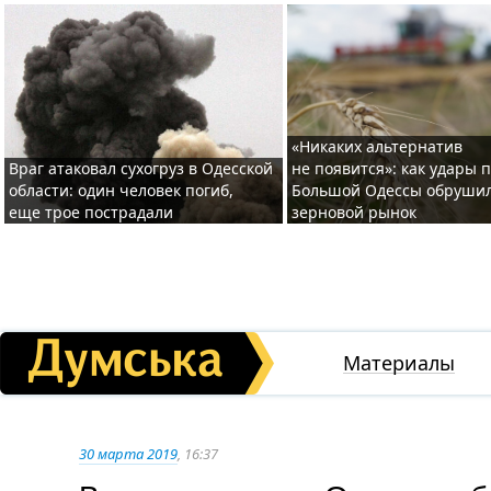
«Никаких альтернатив
Враг атаковал сухогруз в Одесской
не появится»: как удары 
области: один человек погиб,
Большой Одессы обруши
еще трое пострадали
зерновой рынок
Материалы
30 марта 2019
, 16:37