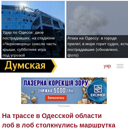
Удар по Одессе: двое
пострадавших, на стадионе
Атака на Одессу: в городе
«Черноморец» снесло часть
прилет, в море горит судно, ест
крыши, субботняя игра
пострадавшие (обновлено,
под угрозой
фото)
укр
Реклама
На трассе в Одесской области
лоб в лоб столкнулись маршрутка