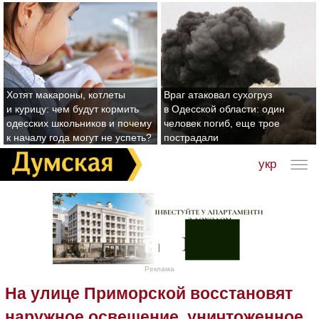
Хотят макароны, котлеты
Враг атаковал сухогруз
и курицу: чем будут кормить
в Одесской области: один
одесских школьников и почему
человек погиб, еще трое
к началу года могут не успеть?
пострадали
укр
Реклама
На улице Приморской восстановят
наружное освещение, уничтоженное