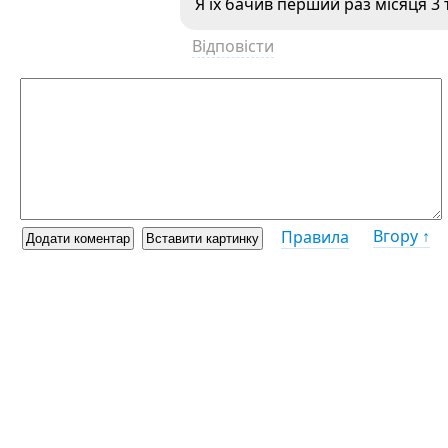
Я їх бачив перший раз місяця 3 
Відповісти
Вгору ↑
Правила