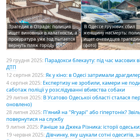
Трагедия в Отраде: полиция
В Одессе грузовик сбил
ищет виновных в халатности, а
женщину насмерть: поли
прокуратура уже год пытается
ищет очевидцев трагеди
вернуть пляж городу
(фото)
29 грудня 2025:
Парадокси блекауту: під час масових в
ДТП
12 серпня 2025:
Як у кіно: в Одесі затримали драгдиле
4 серпня 2025:
Експертизу не зробили, камери не под
саботаж поліції у розслідуванні вбивства собаки
29 липня 2025:
В Усатово Одеської області сталася пере
оновлено)
28 липня 2025:
П'яний на "Ягуарі" або гіпертонік? Зві
повернутися на службу
9 липня 2025:
Раніше за Джека Різника: історії одеськи
19 червня 2025:
Дівчинку, яку шукали сотні одеситів,