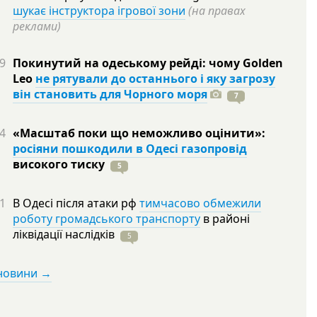
шукає інструктора ігрової зони
(на правах
реклами)
9
Покинутий на одеському рейді: чому Golden
Leo
не рятували до останнього і яку загрозу
він становить для Чорного моря
7
4
«Масштаб поки що неможливо оцінити»:
росіяни пошкодили в Одесі газопровід
високого
тиску
5
1
В Одесі після атаки рф
тимчасово обмежили
роботу громадського транспорту
в районі
ліквідації
наслідків
5
 новини →