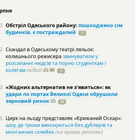
ерпня
3
Обстріл Одеського району:
пошкоджено сім
будинків, є постраждалий
1
2
Скандал в Одеському театрі ляльок:
колишнього режисера
звинуватили у
розсиланні нюдсів та порно студенткам і
колегам
(відео)
6
3
«Жодних альтернатив не з'явиться»: як
удари по портах Великої Одеси обрушили
зерновий ринок
16
5
Цирк на льоду представляє «Крижаний Оскар»:
шоу, де трюки виконуються без дублерів та
монтажних склейок
(на правах реклами)