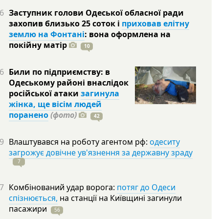
6
Заступник голови Одеської обласної ради
захопив близько 25 соток і
приховав елітну
землю на Фонтані
: вона оформлена на
покійну
матір
10
6
Били по підприємству: в
Одеському районі внаслідок
російської атаки
загинула
жінка, ще вісім людей
поранено
(фото)
42
9
Влаштувався на роботу агентом рф:
одеситу
загрожує довічне ув'язнення за державну зраду
7
7
Комбінований удар ворога:
потяг до Одеси
спізнюється,
на станції на Київщині загинули
пасажири
56