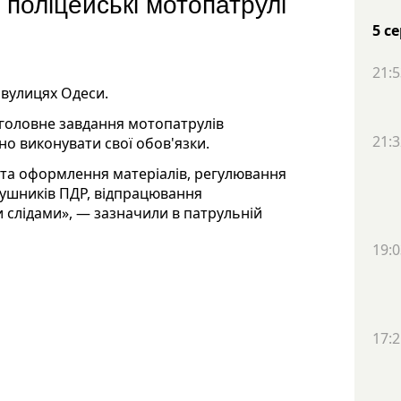
поліцейські мотопатрулі
5 с
21:5
 вулицях Одеси.
, головне завдання мотопатрулів
21:3
но виконувати свої обов'язки.
та оформлення матеріалів, регулювання
рушників ПДР, відпрацювання
слідами», — зазначили в патрульній
19:0
17:2