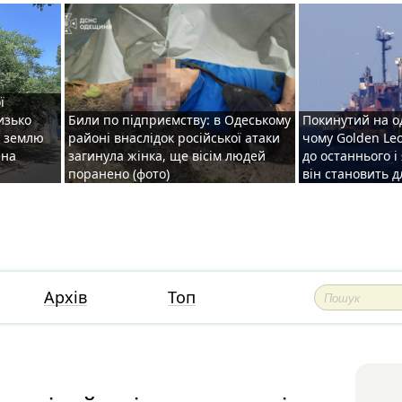
ї
изько
Били по підприємству: в Одеському
Покинутий на о
у землю
районі внаслідок російської атаки
чому Golden Le
ена
загинула жінка, ще вісім людей
до останнього і
поранено (фото)
він становить 
Архів
Топ