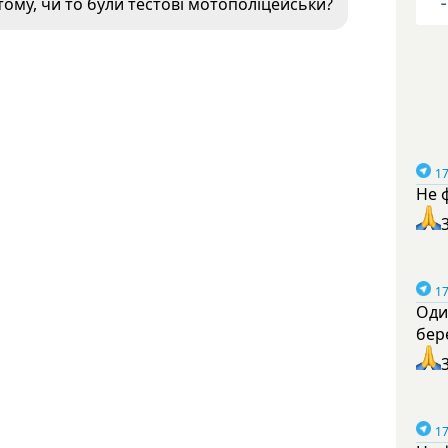
тому, чи то були тестові мотополіцейськи?
17
Не 
17
Оди
бер
17