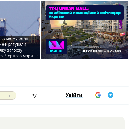
деському рейді:
o не рятували
 яку загрозу
для Чорного моря
рус
Увійти