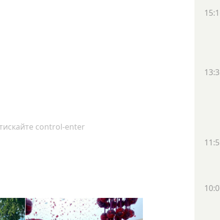
15:1
13:3
искайте control-enter
11:5
10:0