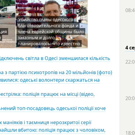
08:4
Убийство главы одесского
благотворительного фонда и
ция
члена еврейской общины было
и
заказным и долго
планировалось: что известно
4 с
ідключень світла в Одесі зменшилася кількість
22:0
ра з партією психотропів на 20 мільйонів (фото)
ивилися: одеські волонтери скаржаться на
стрілка: поліція працює на місці (відео,
20:0
льнений топ-посадовець одеської поліції хоче
х маніяків і таємниця нерозкритої серії
 знайшли вбитою: поліція працює з чоловіком,
18:0