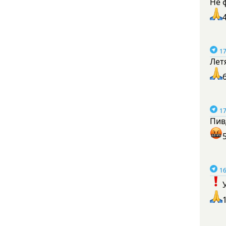
Не 
17
Лет
17
Пив
16