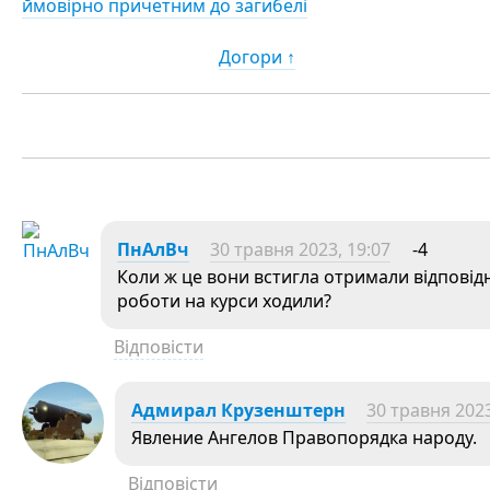
ймовірно причетним до загибелі
Догори ↑
ПнАлВч
30 травня 2023, 19:07
-4
Коли ж це вони встигла отримали відповідн
роботи на курси ходили?
Відповісти
Адмирал Крузенштерн
30 травня 2023
Явление Ангелов Правопорядка народу.
Відповісти