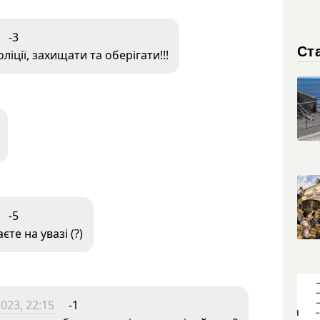
-3
Ста
ліції, захищати та оберігати!!!
-5
те на увазі (?)
023, 22:15
-1