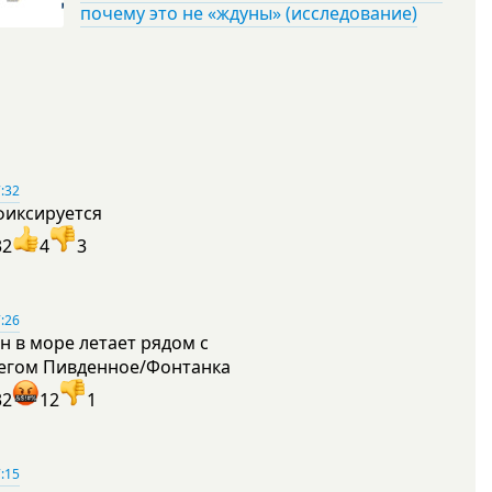
почему это не «ждуны» (исследование)
:32
фиксируется
32
4
3
:26
н в море летает рядом с
егом Пивденное/Фонтанка
32
12
1
:15