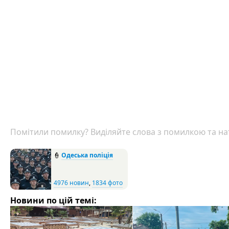
Помітили помилку? Виділяйте слова з помилкою та нат
👮
Одеська поліція
4976 новин
,
1834 фото
Новини по цій темі: