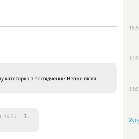
15:5
13:5
у категорію в посвідченні? Невже після
11:5
, 19:26
-3
Усі