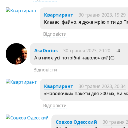
Квартирант
30 травня 2023, 19:29
Клааас, файно, я дуже мрію піти до По
Відповісти
AsaDorius
30 травня 2023, 20:20
-4
А в них є усі потрібні наволочки? (С)
Відповісти
Квартирант
30 травня 2023, 20:34
«Наволочки» пакети для 200-их, Ви має
Відповісти
Совхоз Одесский
30 травня 2