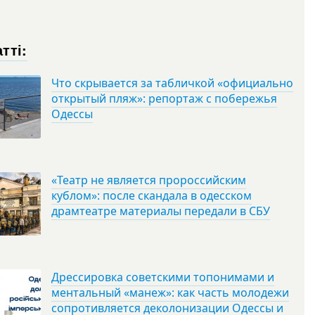
тті:
Что скрывается за табличкой «официально
открытый пляж»: репортаж с побережья
Одессы
«Театр не является пророссийским
кублом»: после скандала в одесском
драмтеатре материалы передали в СБУ
Дрессировка советскими топонимами и
ментальный «манеж»: как часть молодежи
сопротивляется деколонизации Одессы и