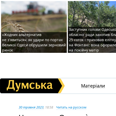
Заступник голови Одесько
«Жодних альтернатив
обласної ради захопив бл
не з'явиться»: як удари по портах
25 соток і приховав елітн
Великої Одеси обрушили зерновий
на Фонтані: вона оформл
ринок
на покійну матір
Матеріали
30 травня 2023
, 18:58
Читать на русском