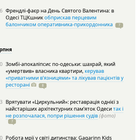
6
Френдлі-фаєр на День Святого Валентина: в
Одесі ТЦКшник
обприскав перцевим
балончиком оперативника-прикордонника
7
ерпня
0
Зомбі-апокаліпсис по-одеськи: шахрай, який
«умертвив» власника квартири,
керував
«приватними в’язницями» та лікував пацієнтів у
ресторані
8
3
Врятувати «Циркульний»: реставрація однієї з
найстаріших архітектурних пам’яток Одеси
так і
не розпочалася, попри рішення судів
(фото)
7
0
Робота мрії у світі дитинства: Gagarinn Kids