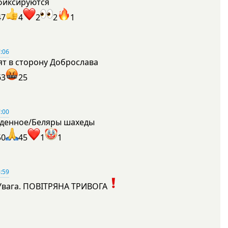
фиксируются
47
4
2
2
1
:06
ят в сторону Доброслава
63
25
:00
денное/Беляры шахеды
50
45
1
1
:59
Увага. ПОВІТРЯНА ТРИВОГА
1