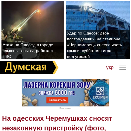
Удар по Одессе: двое
пострадавших, на стадионе
Атака на Одессу: в городе
«Черноморец» снесло часть
слышны взрывы, работает
крыши, субботняя игра
ПВО
под угрозой
укр
Реклама
На одесских Черемушках сносят
незаконную пристройку (фото,