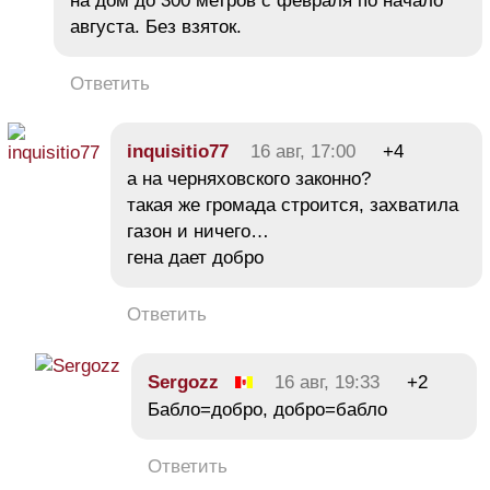
на дом до 300 метров с февраля по начало
августа. Без взяток.
Ответить
іnquіsitіо77
16 авг, 17:00
+4
а на черняховского законно?
такая же громада строится, захватила
газон и ничего…
гена дает добро
Ответить
Sergozz
16 авг, 19:33
+2
Бабло=добро, добро=бабло
Ответить